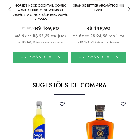
THE
HORSE'S NECK COCKTAIL COMBO
ORANGE BITTER AROMÁTICO NIB
NIB
INA
– WILD TURKEY 101 BOURBON
150ML
700ML + 2 GINGER ALE PABS 269ML
+ COPO
R$
169,90
R$
149,90
R$
198,60
juros
6
x
de
R$ 28,32
sem juros
6
x
de
R$ 24,98
sem juros
nto
ou
R$ 161,41
à vista com desconto
ou
R$ 142,41
à vista com desconto
ou
S
+ VER MAIS DETALHES
+ VER MAIS DETALHES
SUGESTÕES DE COMPRA