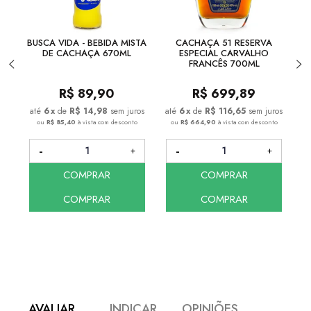
BUSCA VIDA - BEBIDA MISTA
CACHAÇA 51 RESERVA
DE CACHAÇA 670ML
ESPECIAL CARVALHO
FRANCÊS 700ML
R$
89,90
R$
699,89
6
x
de
R$ 14,98
sem juros
6
x
de
R$ 116,65
sem juros
ou
R$ 85,40
à vista com desconto
ou
R$ 664,90
à vista com desconto
COMPRAR
COMPRAR
COMPRAR
COMPRAR
AVALIAR
INDICAR
OPINIÕES