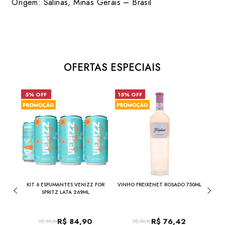
Origem: Salinas, Minas Gerais – Brasil
OFERTAS ESPECIAIS
5% OFF
15% OFF
31%
ROS
KIT 6 ESPUMANTES VENIZZ FOR
VINHO FREIXENET ROSADO 750ML
ML
SPRITZ LATA 269ML
R$
84,90
R$
76,42
R$
89,40
R$
89,90