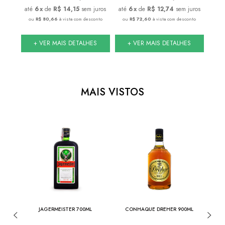
juros
6
x
de
R$ 14,15
sem juros
6
x
de
R$ 12,74
sem juros
onto
ou
R$ 80,66
à vista com desconto
ou
R$ 72,60
à vista com desconto
ou
S
+ VER MAIS DETALHES
+ VER MAIS DETALHES
MAIS VISTOS
ER
JAGERMEISTER 700ML
CONHAQUE DREHER 900ML
JACK 
3L
DE