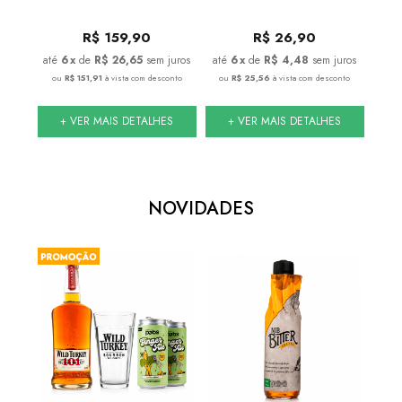
R$
159,90
R$
26,90
 juros
6
x
de
R$ 26,65
sem juros
6
x
de
R$ 4,48
sem juros
conto
ou
R$ 151,91
à vista com desconto
ou
R$ 25,56
à vista com desconto
ou
S
+ VER MAIS DETALHES
+ VER MAIS DETALHES
NOVIDADES