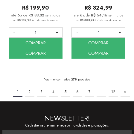
R$
199,90
R$
324,99
6
x
de
R$ 33,32
sem juros
6
x
de
R$ 54,16
sem juros
ou
R$ 189,90
à vista com desconto
ou
R$ 308,74
à vista com desconto
COMPRAR
COMPRAR
COMPRAR
COMPRAR
Foram encontrados
278
produtos
1
2
3
4
5
6
7
...
12
>
NEWSLETTER!
Cadastre seu e-mail e receba novidades e promoções!