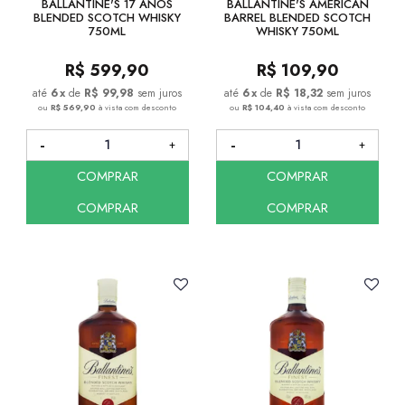
BALLANTINE'S 17 ANOS
BALLANTINE'S AMERICAN
BLENDED SCOTCH WHISKY
BARREL BLENDED SCOTCH
750ML
WHISKY 750ML
R$
599,90
R$
109,90
6
x
de
R$ 99,98
sem juros
6
x
de
R$ 18,32
sem juros
ou
R$ 569,90
à vista com desconto
ou
R$ 104,40
à vista com desconto
COMPRAR
COMPRAR
COMPRAR
COMPRAR