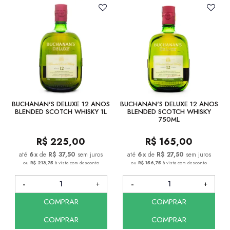
BUCHANAN'S DELUXE 12 ANOS
BUCHANAN'S DELUXE 12 ANOS
BLENDED SCOTCH WHISKY 1L
BLENDED SCOTCH WHISKY
750ML
R$
225,00
R$
165,00
6
x
de
R$ 37,50
sem juros
6
x
de
R$ 27,50
sem juros
ou
R$ 213,75
à vista com desconto
ou
R$ 156,75
à vista com desconto
COMPRAR
COMPRAR
COMPRAR
COMPRAR