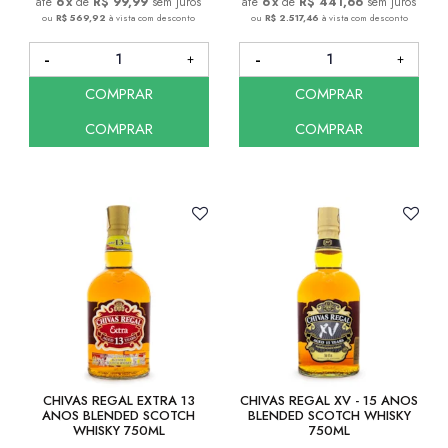
6
x
de
R$ 99,99
sem juros
6
x
de
R$ 441,66
sem juros
ou
R$ 569,92
à vista com desconto
ou
R$ 2.517,46
à vista com desconto
COMPRAR
COMPRAR
COMPRAR
COMPRAR
CHIVAS REGAL EXTRA 13
CHIVAS REGAL XV - 15 ANOS
ANOS BLENDED SCOTCH
BLENDED SCOTCH WHISKY
WHISKY 750ML
750ML