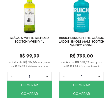
BLACK & WHITE BLENDED
BRUICHLADDICH THE CLASSIC
SCOTCH WHISKY 1L
LADDIE SINGLE MALT SCOTCH
WHISKY 700ML
R$
99,99
R$
799,00
6
x
de
R$ 16,66
sem juros
6
x
de
R$ 133,17
sem juros
ou
R$ 94,99
à vista com desconto
ou
R$ 759,05
à vista com desconto
COMPRAR
COMPRAR
COMPRAR
COMPRAR