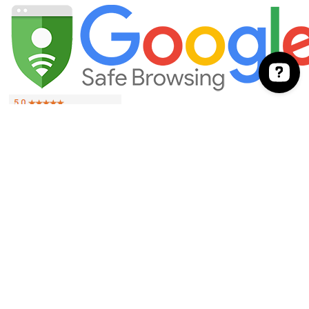
EVITE O CONSUMO EXCESSIVO DE ÁLCOOL. VENDA PROIBIDA PARA
MENORES DE 18 ANOS. SE BEBER, NÃO DIRIJA.
As imagens dos produtos têm caráter meramente ilustrativo. Os preços e condições
podem ser alterados sem aviso prévio. A inclusão de um produto no carrinho de