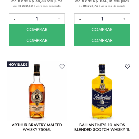
6
x
de
R$ 58,33
sem juros
6
x
de
R$ 104,16
sem juros
ou
R$ 332,50
à vista com desconto
ou
R$ 593,74
à vista com desconto
COMPRAR
COMPRAR
COMPRAR
COMPRAR
ARTHUR BRAVERY MALTED
BALLANTINE'S 10 ANOS
WHISKY 750ML
BLENDED SCOTCH WHISKY 1L