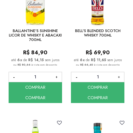
BALLANTINE'S SUNSHINE
BELL'S BLENDED SCOTCH
LICOR DE WHISKY E ABACAXI
WHISKY 700ML
700ML
R$
84,90
R$
69,90
6
x
de
R$ 14,15
sem juros
6
x
de
R$ 11,65
sem juros
ou
R$ 80,66
à vista com desconto
ou
R$ 66,40
à vista com desconto
COMPRAR
COMPRAR
COMPRAR
COMPRAR