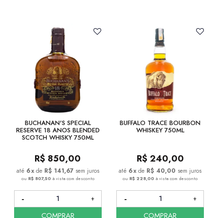
BUCHANAN'S SPECIAL
BUFFALO TRACE BOURBON
RESERVE 18 ANOS BLENDED
WHISKEY 750ML
SCOTCH WHISKY 750ML
R$
850,00
R$
240,00
6
x
de
R$ 141,67
sem juros
6
x
de
R$ 40,00
sem juros
ou
R$ 807,50
à vista com desconto
ou
R$ 228,00
à vista com desconto
COMPRAR
COMPRAR