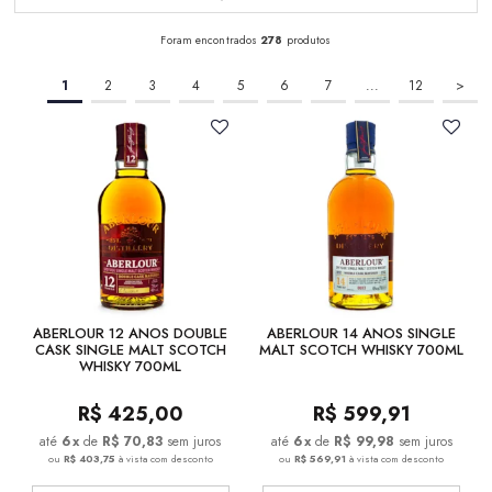
Foram encontrados
278
produtos
1
2
3
4
5
6
7
...
12
>
ABERLOUR 12 ANOS DOUBLE
ABERLOUR 14 ANOS SINGLE
CASK SINGLE MALT SCOTCH
MALT SCOTCH WHISKY 700ML
WHISKY 700ML
R$
425,00
R$
599,91
6
x
de
R$ 70,83
sem juros
6
x
de
R$ 99,98
sem juros
ou
R$ 403,75
à vista com desconto
ou
R$ 569,91
à vista com desconto