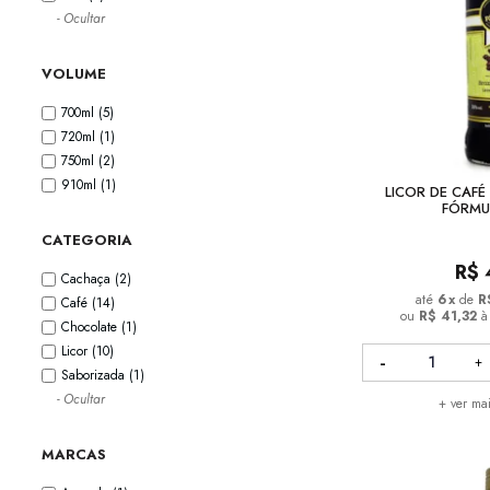
- Ocultar
VOLUME
700ml
(5)
720ml
(1)
750ml
(2)
910ml
(1)
LICOR DE CAFÉ
FÓRMU
CATEGORIA
R$
Cachaça
(2)
6
x
de
R
Café
(14)
ou
R$ 41,32
à
Chocolate
(1)
Licor
(10)
Saborizada
(1)
- Ocultar
+ ver ma
MARCAS