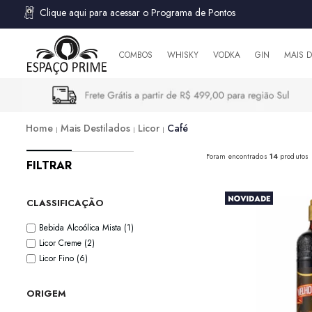
Clique aqui para acessar o Programa de Pontos
COMBOS
WHISKY
VODKA
GIN
MAIS 
Home
Mais Destilados
Licor
Café
Foram encontrados
14
produtos
FILTRAR
CLASSIFICAÇÃO
Bebida Alcoólica Mista
(1)
Licor Creme
(2)
Licor Fino
(6)
ORIGEM