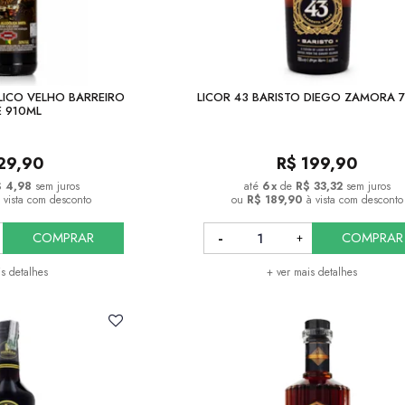
ICO VELHO BARREIRO
LICOR 43 BARISTO DIEGO ZAMORA 
É 910ML
29,90
R$
199,90
$ 4,98
sem juros
6
x
de
R$ 33,32
sem juros
 vista com desconto
ou
R$ 189,90
à vista com desconto
COMPRAR
COMPRAR
is detalhes
+ ver mais detalhes