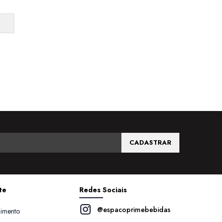
CADASTRAR
te
Redes Sociais
@espacoprimebebidas
dimento