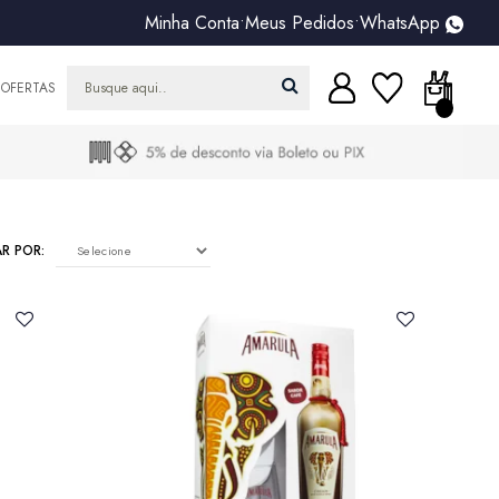
Minha Conta
•
Meus Pedidos
•
WhatsApp
OFERTAS
R POR:
SELECIONE