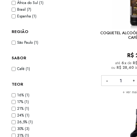
África do Sul
(1)
Brasil
(7)
Espanha
(1)
REGIÃO
COQUETEL ALCOÓL
CAF
São Paulo
(1)
R$
SABOR
6
x
de
R
ou
R$ 28,40
à
Café
(1)
TEOR
+ ver ma
16%
(1)
17%
(1)
21%
(1)
24%
(1)
26,5%
(1)
30%
(3)
31%
(1)