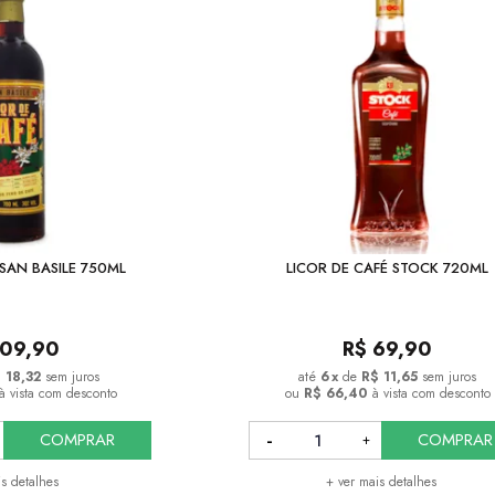
 SAN BASILE 750ML
LICOR DE CAFÉ STOCK 720ML
109,90
R$
69,90
 18,32
sem juros
6
x
de
R$ 11,65
sem juros
à vista com desconto
ou
R$ 66,40
à vista com desconto
COMPRAR
COMPRAR
is detalhes
+ ver mais detalhes