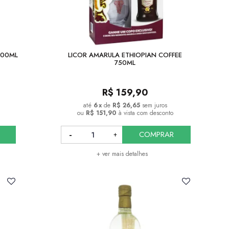
700ML
LICOR AMARULA ETHIOPIAN COFFEE
750ML
R$
159,90
6
x
de
R$ 26,65
sem juros
ou
R$ 151,90
à vista com desconto
COMPRAR
+ ver mais detalhes