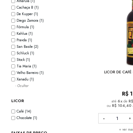
Amarula
(1)
Cachaça B
(1)
De Kuyper
(1)
Diego Zamora
(1)
Fórmula
(1)
Kahlua
(1)
Pravda
(1)
San Basile
(2)
Schluck
(1)
Stock
(1)
Tia Maria
(1)
LICOR DE CAFÉ
Velho Barreiro
(1)
Xanadu
(1)
- Ocultar
R$
LICOR
6
x
de
R$
ou
R$ 104,40
Café
(14)
Chocolate
(1)
+ ver ma
FAIXAS DE PREÇO