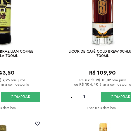
 BRAZILIAN COFFEE
LICOR DE CAFÉ COLD BREW SCHL
LA 700ML
700ML
43,50
R$
109,90
$ 7,25
sem juros
6
x
de
R$ 18,32
sem juros
 vista com desconto
ou
R$ 104,40
à vista com desconto
COMPRAR
COMPRAR
is detalhes
+ ver mais detalhes