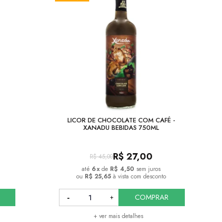
LICOR DE CHOCOLATE COM CAFÉ -
XANADU BEBIDAS 750ML
R$
27,00
R$
45,00
6
x
de
R$ 4,50
sem juros
ou
R$ 25,65
à vista com desconto
COMPRAR
+ ver mais detalhes