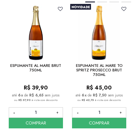
ESPUMANTE AL MARE BRUT
ESPUMANTE AL MARE TO
750ML
SPRITZ PROSECCO BRUT
750ML
R$
39,90
R$
45,00
6
x
de
R$ 6,65
sem juros
6
x
de
R$ 7,50
sem juros
ou
R$ 37,90
à vista com desconto
ou
R$ 42,75
à vista com desconto
COMPRAR
COMPRAR