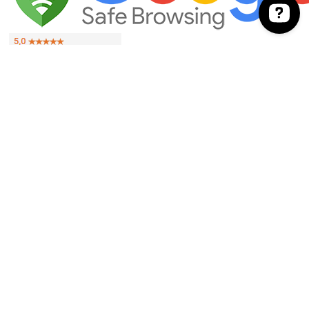
EVITE O CONSUMO EXCESSIVO DE ÁLCOOL. VENDA PROIBIDA PARA
MENORES DE 18 ANOS. SE BEBER, NÃO DIRIJA.
As imagens dos produtos têm caráter meramente ilustrativo. Os preços e condições
podem ser alterados sem aviso prévio. A inclusão de um produto no carrinho de
compras não garante a efetivação da compra nem configura sua reserva pelo
consumidor, estando a aquisição sujeita à disponibilidade de estoque. A
conclusão da venda dependerá ainda da análise e validação dos dados do
consumidor.