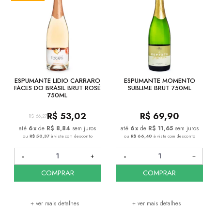
ESPUMANTE LIDIO CARRARO
ESPUMANTE MOMENTO
FACES DO BRASIL BRUT ROSÉ
SUBLIME BRUT 750ML
750ML
R$
53,02
R$
69,90
R$
66,27
6
x
de
R$ 8,84
sem juros
6
x
de
R$ 11,65
sem juros
ou
R$ 50,37
à vista com desconto
ou
R$ 66,40
à vista com desconto
COMPRAR
COMPRAR
+ ver mais detalhes
+ ver mais detalhes