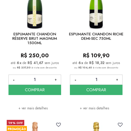
ESPUMANTE CHANDON
ESPUMANTE CHANDON RICHE
RÉSERVE BRUT MAGNUM
DEMI-SEC 750ML
1500ML
R$
250,00
R$
109,90
6
x
de
R$ 41,67
sem juros
6
x
de
R$ 18,32
sem juros
ou
R$ 237,50
à vista com desconto
ou
R$ 104,40
à vista com desconto
COMPRAR
COMPRAR
+ ver mais detalhes
+ ver mais detalhes
19% OFF