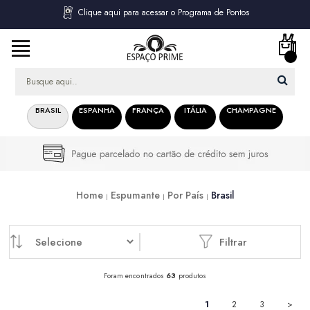
Clique aqui para acessar o Programa de Pontos
BRASIL
ESPANHA
FRANÇA
ITÁLIA
CHAMPAGNE
Home
Espumante
Por País
Brasil
Filtrar
Foram encontrados
63
produtos
1
2
3
>