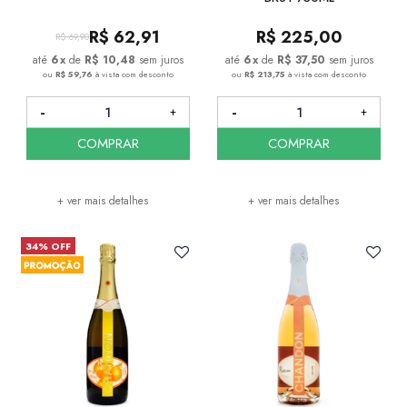
R$
62,91
R$
225,00
R$
69,90
6
x
de
R$ 10,48
sem juros
6
x
de
R$ 37,50
sem juros
ou
R$ 59,76
à vista com desconto
ou
R$ 213,75
à vista com desconto
COMPRAR
COMPRAR
+ ver mais detalhes
+ ver mais detalhes
34% OFF