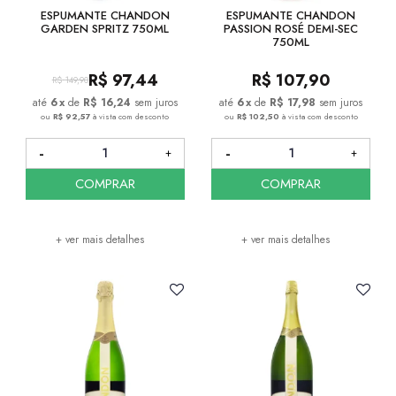
ESPUMANTE CHANDON
ESPUMANTE CHANDON
GARDEN SPRITZ 750ML
PASSION ROSÉ DEMI-SEC
750ML
R$
97,44
R$
107,90
R$
149,90
6
x
de
R$ 16,24
sem juros
6
x
de
R$ 17,98
sem juros
ou
R$ 92,57
à vista com desconto
ou
R$ 102,50
à vista com desconto
COMPRAR
COMPRAR
+ ver mais detalhes
+ ver mais detalhes