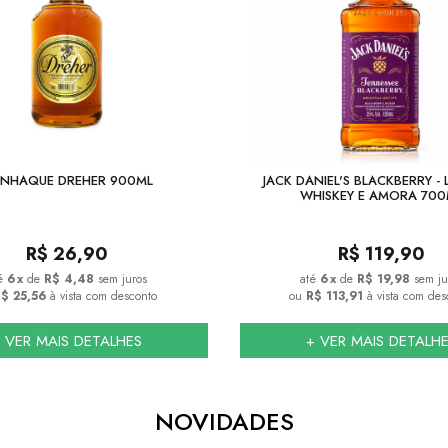
NHAQUE DREHER 900ML
JACK DANIEL'S BLACKBERRY - 
WHISKEY E AMORA 700
R$
26,90
R$
119,90
6
x
de
R$ 4,48
sem juros
6
x
de
R$ 19,98
sem ju
$ 25,56
à vista com desconto
ou
R$ 113,91
à vista com des
 VER MAIS DETALHES
+ VER MAIS DETALH
NOVIDADES