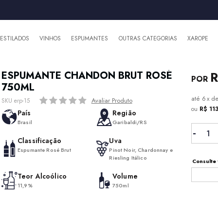
DESTILADOS
VINHOS
ESPUMANTES
OUTRAS CATEGORIAS
XAROPE
R
ESPUMANTE CHANDON BRUT ROSÉ
750ML
6
x
d
Avaliar Produto
SKU erp-15
ou
R$ 11
País
Região
Brasil
Garibaldi/RS
Classificação
Uva
Espumante Rosé Brut
Pinot Noir, Chardonnay e
Riesling Itálico
Consulte 
Teor Alcoólico
Volume
11,9%
750ml