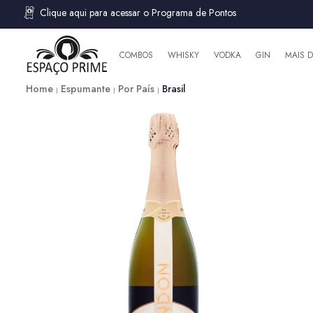
Clique aqui para acessar o Programa de Pontos
COMBOS
WHISKY
VODKA
GIN
MAIS 
Home
Espumante
Por País
Brasil