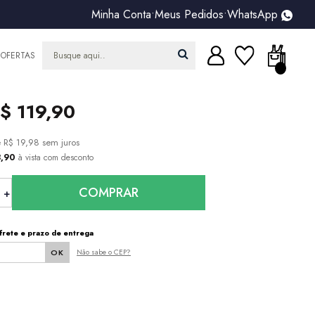
Minha Conta
•
Meus Pedidos
•
WhatsApp
OFERTAS
$ 119,90
e
R$ 19,98
sem juros
3,90
à vista com desconto
COMPRAR
frete e prazo de entrega
Não sabe o CEP?