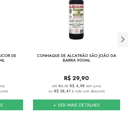
LICOR DE
CONHAQUE DE ALCATRÃO SÃO JOÃO DA
C
ML
BARRA 900ML
R$
29,90
ros
6
x
de
R$ 4,98
sem juros
conto
ou
R$ 28,41
à vista com desconto
ES
+ VER MAIS DETALHES