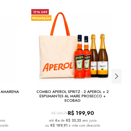
17% OFF
23
A AMARENA
COMBO APEROL SPRITZ - 2 APEROL + 2
COM
ESPUMANTES AL MARE PROSECCO +
ECOBAG
R$
199,90
R$
239,78
uros
6
x
de
R$ 33,32
sem juros
sconto
ou
R$ 189,91
à vista com desconto