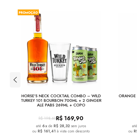
TION
HORSE'S NECK COCKTAIL COMBO – WILD
ORANGE 
TURKEY 101 BOURBON 700ML + 2 GINGER
ALE PABS 269ML + COPO
R$
169,90
R$
198,60
6
x
de
R$ 28,32
sem juros
ou
R$ 161,41
à vista com desconto
ou
R