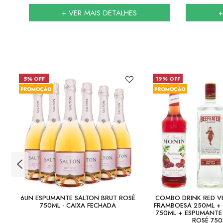
+ VER MAIS DETALHES
+
5% OFF
19% OFF
6UN ESPUMANTE SALTON BRUT ROSÉ
COMBO DRINK RED VE
750ML - CAIXA FECHADA
FRAMBOESA 250ML + 
750ML + ESPUMANT
ROSÉ 75