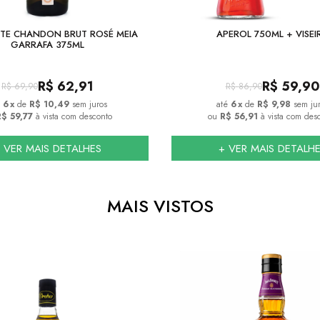
TE CHANDON BRUT ROSÉ MEIA
APEROL 750ML + VISEI
GARRAFA 375ML
R$
62,91
R$
59,90
R$
69,90
R$
86,90
6
x
de
R$ 10,49
sem juros
6
x
de
R$ 9,98
sem ju
$ 59,77
à vista com desconto
ou
R$ 56,91
à vista com des
 VER MAIS DETALHES
+ VER MAIS DETALH
MAIS VISTOS