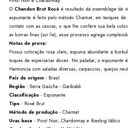
Pinot Noir e Chardonnay.
O
Chandon Brut Rosé
é resultado da
assemblage
de vi
espumante é feito pelo método Charmat, em tanques de i
contato com as cascas, o que lhe confere sua bela colo
as borras finas (
sur lie
), esse processo agrega complexi
Notas de prova:
Possui coloração rosa claro, espuma abundante e borbu
toques de especiarias doces. No paladar, o espumante é 
Harmoniza com saladas diversas, carpaccios, queijos neu
País de origem
- Brasil
Região
- Serra Gaúcha - Garibaldi
Classificação
- Espumante
Tipo
- Rosé Brut
Método de produção
- Charmat
Uvas base
- Pinot Noir, Chardonnay e Riesling Itálico