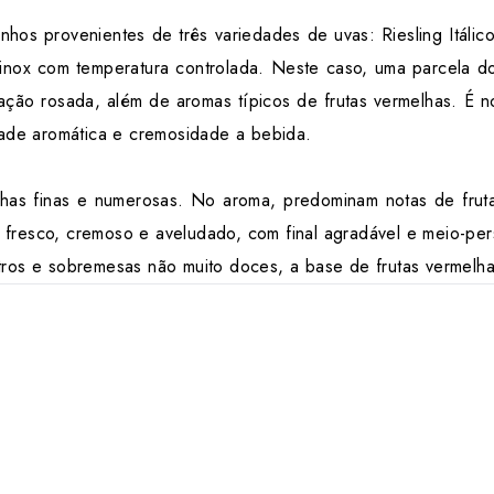
nhos provenientes de três variedades de uvas: Riesling Itáli
nox com temperatura controlada. Neste caso, uma parcela dos
ração rosada, além de aromas típicos de frutas vermelhas. É
dade aromática e cremosidade a bebida.
lhas finas e numerosas. No aroma, predominam notas de fruta
fresco, cremoso e aveludado, com final agradável e meio-pers
tros e sobremesas não muito doces, a base de frutas vermelh