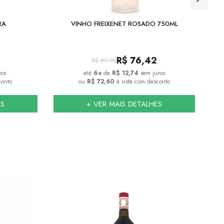
RA
VINHO FREIXENET ROSADO 750ML
S
R$
76,42
R$
89,90
ros
6
x
de
R$ 12,74
sem juros
conto
ou
R$ 72,60
à vista com desconto
ES
+ VER MAIS DETALHES