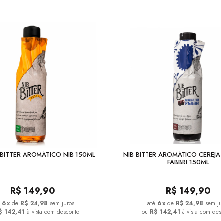
BITTER AROMÁTICO NIB 150ML
NIB BITTER AROMÁTICO CEREJ
FABBRI 150ML
R$
149,90
R$
149,90
6
x
de
R$ 24,98
sem juros
6
x
de
R$ 24,98
sem j
$ 142,41
à vista com desconto
ou
R$ 142,41
à vista com de