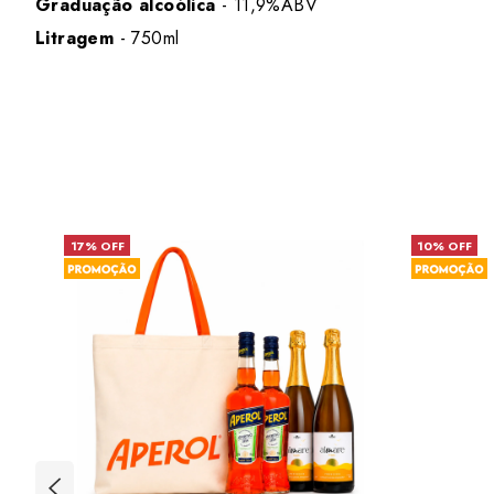
Graduação alcoólica
- 11,9%ABV
Litragem
- 750ml
17% OFF
10% OFF