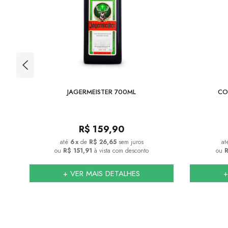
JAGERMEISTER 700ML
CO
R$
159,90
6
x
de
R$ 26,65
sem juros
ou
R$ 151,91
à vista com desconto
ou
R
+ VER MAIS DETALHES
+