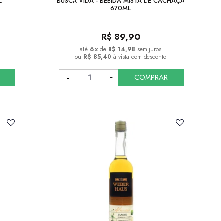
L
BUSCA VIDA - BEBIDA MISTA DE CACHAÇA
670ML
R$
89,90
6
x
de
R$ 14,98
sem juros
ou
R$ 85,40
à vista com desconto
COMPRAR
COMPRAR