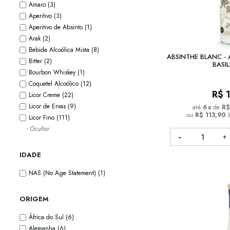
Amaro
(3)
Aperitivo
(3)
Aperitivo de Absinto
(1)
Arak
(2)
Bebida Alcoólica Mista
(8)
ABSINTHE BLANC -
Bitter
(2)
BASI
Bourbon Whiskey
(1)
Coquetel Alcoólico
(12)
R$
Licor Creme
(22)
Licor de Ervas
(9)
6
x
de
R$
ou
R$ 113,90
Licor Fino
(111)
- Ocultar
IDADE
NAS (No Age Statement)
(1)
ORIGEM
África do Sul
(6)
Alemanha
(6)