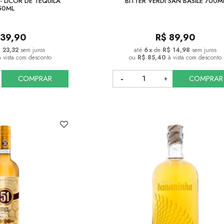
 LICOR DE TEQUILA
BITTER VERDI SAN BASILE 700M
50ML
139,90
R$
89,90
 23,32
sem juros
6
x
de
R$ 14,98
sem juros
à vista com desconto
ou
R$ 85,40
à vista com desconto
COMPRAR
COMPRAR
COMPRAR
COMPRAR