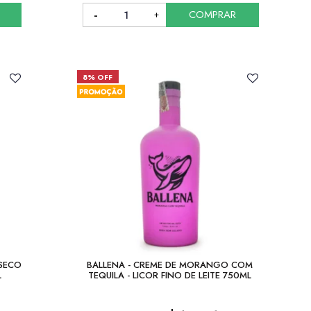
COMPRAR
COMPRAR
8% OFF
 SECO
BALLENA - CREME DE MORANGO COM
L
TEQUILA - LICOR FINO DE LEITE 750ML