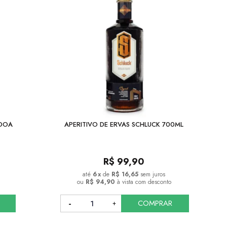
NDOA
APERITIVO DE ERVAS SCHLUCK 700ML
R$
99,90
6
x
de
R$ 16,65
sem juros
ou
R$ 94,90
à vista com desconto
COMPRAR
COMPRAR