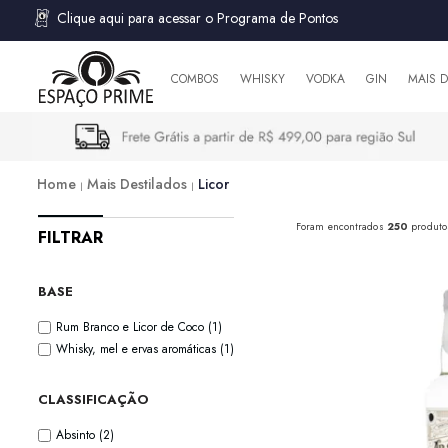
Clique aqui para acessar o Programa de Pontos
COMBOS
WHISKY
VODKA
GIN
MAIS 
Home
Mais Destilados
Licor
Foram encontrados
250
produto
FILTRAR
BASE
Rum Branco e Licor de Coco
(1)
Whisky, mel e ervas aromáticas
(1)
CLASSIFICAÇÃO
Absinto
(2)