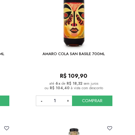
ML
AMARO COLA SAN BASILE 700ML
R$
109,90
6
x
de
R$ 18,32
sem juros
ou
R$ 104,40
à vista com desconto
COMPRAR
COMPRAR