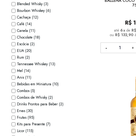
BALLENA COCO -
Blended Whisky
(3)
7
Bourbon Whiskey
(6)
Cachaça
(12)
R$
Café
(14)
6
x
de
R$
Canela
(11)
ou
R$ 132,90
Chocolate
(18)
Escócia
(2)
EUA
(20)
Rum
(2)
Tennessee Whiskey
(13)
Mel
(14)
Anis
(11)
Bebidas em Miniatura
(10)
Combos
(5)
Combos de Whisky
(2)
Drinks Prontos para Beber
(2)
Ervas
(30)
Frutas
(95)
Kits para Presente
(7)
Licor
(115)