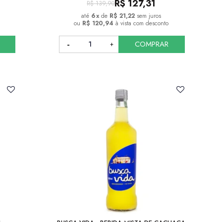
R$
127,31
R$
139,90
6
x
de
R$ 21,22
sem juros
ou
R$ 120,94
à vista com desconto
COMPRAR
COMPRAR