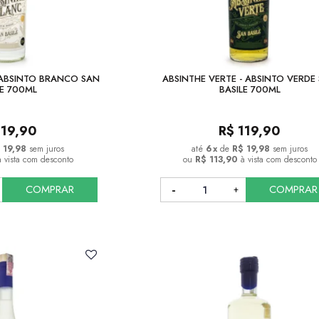
 ABSINTO BRANCO SAN
ABSINTHE VERTE - ABSINTO VERDE
LE 700ML
BASILE 700ML
119,90
R$
119,90
 19,98
sem juros
6
x
de
R$ 19,98
sem juros
à vista com desconto
ou
R$ 113,90
à vista com desconto
COMPRAR
COMPRAR
COMPRAR
COMPRAR