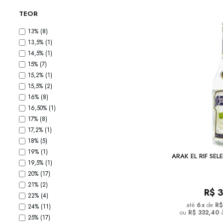
TEOR
13%
(8)
13,5%
(1)
14,5%
(1)
15%
(7)
15,2%
(1)
15,5%
(2)
16%
(8)
16,50%
(1)
17%
(8)
17,2%
(1)
18%
(5)
19%
(1)
ARAK EL RIF SE
19,5%
(1)
20%
(17)
21%
(2)
R$
22%
(4)
6
x
de
R$
24%
(11)
ou
R$ 332,40
25%
(17)