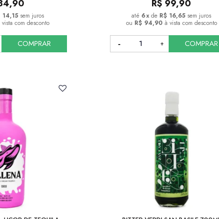
84,90
R$
99,90
 14,15
sem juros
6
x
de
R$ 16,65
sem juros
 vista com desconto
ou
R$ 94,90
à vista com desconto
COMPRAR
COMPRAR
COMPRAR
COMPRAR