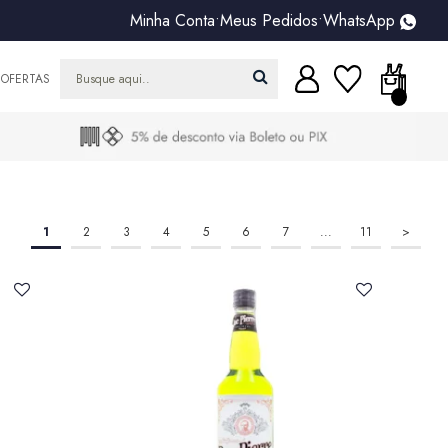
Minha Conta
•
Meus Pedidos
•
WhatsApp
OFERTAS
1
2
3
4
5
6
7
...
11
>