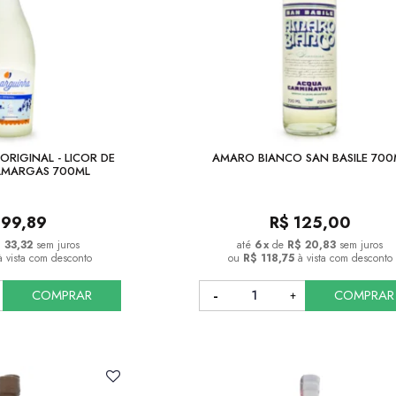
ORIGINAL - LICOR DE
AMARO BIANCO SAN BASILE 700
AMARGAS 700ML
199,89
R$
125,00
 33,32
sem juros
6
x
de
R$ 20,83
sem juros
à vista com desconto
ou
R$ 118,75
à vista com desconto
COMPRAR
COMPRAR
COMPRAR
COMPRAR