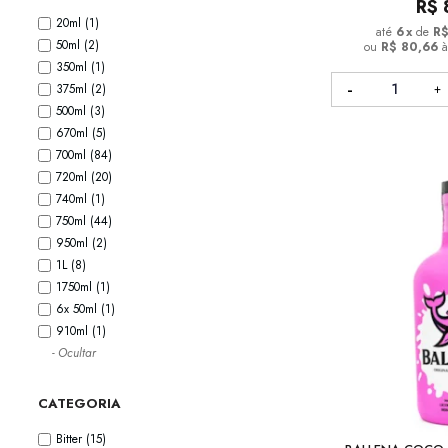
R$
20ml
(1)
6
x
de
R$
50ml
(2)
ou
R$ 80,66
à
350ml
(1)
375ml
(2)
500ml
(3)
670ml
(5)
700ml
(84)
720ml
(20)
740ml
(1)
750ml
(44)
950ml
(2)
1L
(8)
1750ml
(1)
6x 50ml
(1)
910ml
(1)
- Ocultar
CATEGORIA
Bitter
(15)