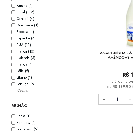
Áustria
(1)
Brasil
(112)
Canadá
(4)
Dinamarca
(1)
Escócia
(4)
Espanha
(4)
EUA
(13)
França
(10)
AMARGUINHA - A 
AMÊNDOAS 
Holanda
(3)
Irlanda
(1)
Itália
(5)
R$
Líbano
(1)
6
x
de
R$
Portugal
(5)
ou
R$ 189,90
- Ocultar
REGIÃO
Bahia
(1)
Kentucky
(1)
Tennessee
(9)