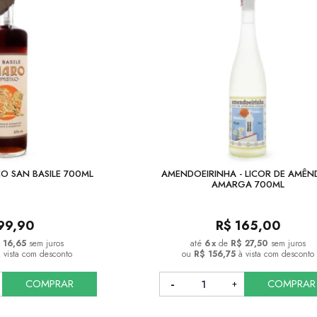
O SAN BASILE 700ML
AMENDOEIRINHA - LICOR DE AMÊ
AMARGA 700ML
99,90
R$
165,00
 16,65
sem juros
6
x
de
R$ 27,50
sem juros
à vista com desconto
ou
R$ 156,75
à vista com desconto
COMPRAR
COMPRAR
COMPRAR
COMPRAR