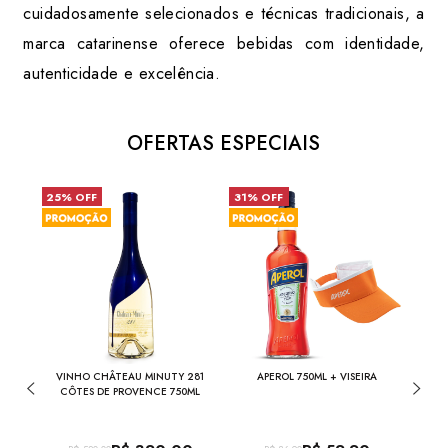
cuidadosamente selecionados e técnicas tradicionais, a
marca catarinense oferece bebidas com identidade,
autenticidade e excelência.
OFERTAS ESPECIAIS
25% OFF
31% OFF
26%
RDEN
VINHO CHÂTEAU MINUTY 281
APEROL 750ML + VISEIRA
SKY
CÔTES DE PROVENCE 750ML