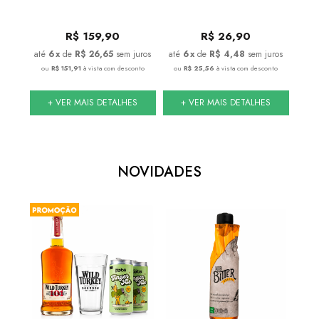
R$
159,90
R$
26,90
juros
6
x
de
R$ 26,65
sem juros
6
x
de
R$ 4,48
sem juros
conto
ou
R$ 151,91
à vista com desconto
ou
R$ 25,56
à vista com desconto
ou
S
+ VER MAIS DETALHES
+ VER MAIS DETALHES
NOVIDADES