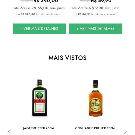
R$
390,00
R$
59,90
R$
520,00
R$
86,90
juros
6
x
de
R$ 65,00
sem juros
6
x
de
R$ 9,98
sem juros
onto
ou
R$ 370,50
à vista com desconto
ou
R$ 56,91
à vista com desconto
ou
S
+ VER MAIS DETALHES
+ VER MAIS DETALHES
MAIS VISTOS
ML
JAGERMEISTER 700ML
CONHAQUE DREHER 900ML
JACK 
DE