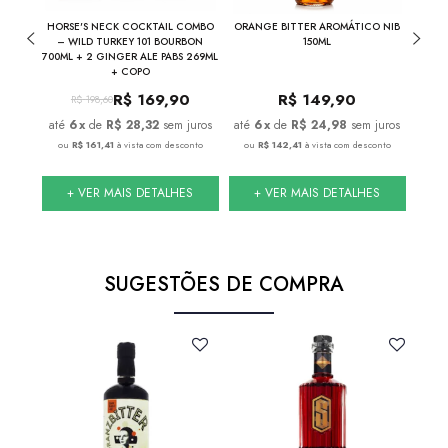
THE
HORSE'S NECK COCKTAIL COMBO
ORANGE BITTER AROMÁTICO NIB
NIB
INA
– WILD TURKEY 101 BOURBON
150ML
700ML + 2 GINGER ALE PABS 269ML
+ COPO
R$
169,90
R$
149,90
R$
198,60
juros
6
x
de
R$ 28,32
sem juros
6
x
de
R$ 24,98
sem juros
nto
ou
R$ 161,41
à vista com desconto
ou
R$ 142,41
à vista com desconto
ou
S
+ VER MAIS DETALHES
+ VER MAIS DETALHES
SUGESTÕES DE COMPRA