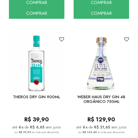
COMPRAR
COMPRAR
COMPRAR
COMPRAR
THEROS DRY GIN 900ML
WEBER HAUS DRY GIN 48
ORGÂNICO 750ML
R$
39,90
R$
129,90
6
x
de
R$ 6,65
sem juros
6
x
de
R$ 21,65
sem juros
ou
R$ 37,90
à vista com desconto
ou
R$ 123,40
à vista com desconto