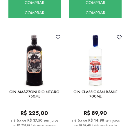
COMPRAR
COMPRAR
COMPRAR
COMPRAR
GIN AMÁZZONI RIO NEGRO
GIN CLASSIC SAN BASILE
750ML
700ML
R$
225,00
R$
89,90
6
x
de
R$ 37,50
sem juros
6
x
de
R$ 14,98
sem juros
ou
R$ 213,75
à vista com desconto
ou
R$ 85,40
à vista com desconto