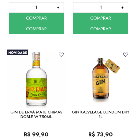
COMPRAR
COMPRAR
COMPRAR
COMPRAR
GIN DE ERVA MATE CHIMAS
GIN KALVELAGE LONDON DRY
DOBLE W 750ML
1L
R$
99,90
R$
73,90