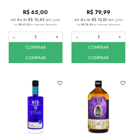
R$
65,00
R$
79,99
6
x
de
R$ 10,83
sem juros
6
x
de
R$ 13,33
sem juros
ou
R$ 61,75
à vista com desconto
ou
R$ 75,99
à vista com desconto
COMPRAR
COMPRAR
COMPRAR
COMPRAR