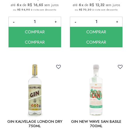
6
x
de
R$ 16,65
sem juros
6
x
de
R$ 12,32
sem juros
ou
R$ 94,90
à vista com desconto
ou
R$ 70,20
à vista com desconto
COMPRAR
COMPRAR
COMPRAR
COMPRAR
GIN KALVELAGE LONDON DRY
GIN NEW WAVE SAN BASILE
750ML
700ML