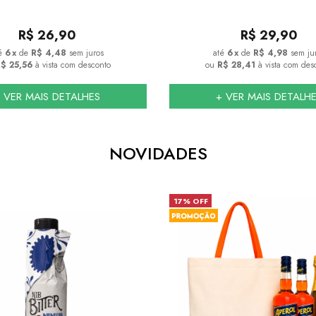
R$
26,90
R$
29,90
6
x
de
R$ 4,48
sem juros
6
x
de
R$ 4,98
sem ju
$ 25,56
à vista com desconto
ou
R$ 28,41
à vista com des
 VER MAIS DETALHES
+ VER MAIS DETALH
NOVIDADES
17% OFF