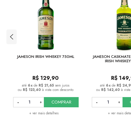
JAMESON IRISH WHISKEY 750ML
JAMESON CASKMATES
IRISH WHISKE
R$
129,90
R$
149
6
x
de
R$ 21,65
sem juros
6
x
de
R$ 24,
ou
R$ 123,40
à vista com desconto
ou
R$ 142,40
à vist
COMPRAR
+ ver mais detalhes
+ ver mais det