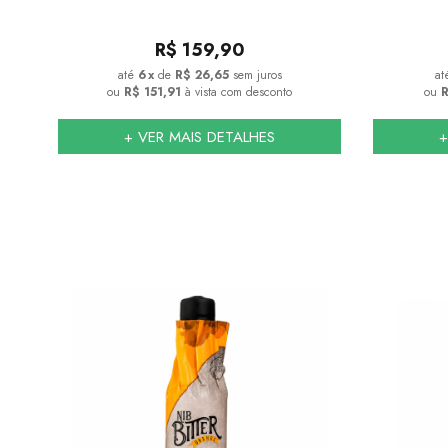
R$
159,90
6
x
de
R$ 26,65
sem juros
ou
R$ 151,91
à vista com desconto
ou
R
+ VER MAIS DETALHES
+