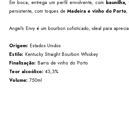
Em boca, entrega um perfil envolvente, com
baunilha,
persistente, com toques de
Madeira e vinho do Porto
,
Angel’s Envy é um bourbon sofisticado, ideal para apreci
Origem:
Estados Unidos
Estilo:
Kentucky Straight Bourbon Whiskey
Finalização:
Barris de vinho do Porto
Teor alcoólico:
43,3%
Volume:
750ml