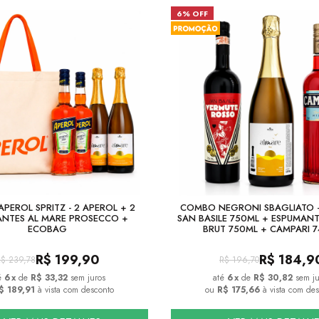
6% OFF
PEROL SPRITZ - 2 APEROL + 2
COMBO NEGRONI SBAGLIATO -
NTES AL MARE PROSECCO +
SAN BASILE 750ML + ESPUMANT
ECOBAG
BRUT 750ML + CAMPARI 
R$
199,90
R$
184,9
R$
239,78
R$
196,70
6
x
de
R$ 33,32
sem juros
6
x
de
R$ 30,82
sem ju
$ 189,91
à vista com desconto
ou
R$ 175,66
à vista com des