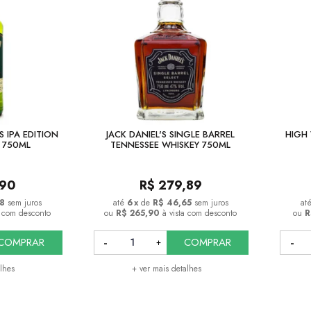
 IPA EDITION
JACK DANIEL'S SINGLE BARREL
HIGH 
Y 750ML
TENNESSEE WHISKEY 750ML
,90
R$
279,89
98
sem juros
6
x
de
R$ 46,65
sem juros
a com desconto
ou
R$ 265,90
à vista com desconto
ou
R
COMPRAR
COMPRAR
alhes
+ ver mais detalhes