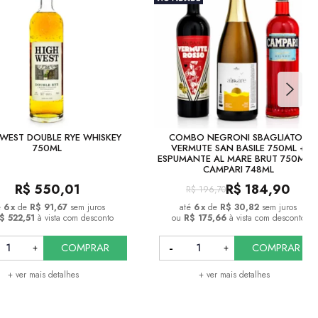
WEST DOUBLE RYE WHISKEY
COMBO NEGRONI SBAGLIATO -
750ML
VERMUTE SAN BASILE 750ML +
ESPUMANTE AL MARE BRUT 750ML 
CAMPARI 748ML
R$
550,01
R$
184,90
R$
196,70
6
x
de
R$ 91,67
sem juros
6
x
de
R$ 30,82
sem juros
$ 522,51
à vista com desconto
ou
R$ 175,66
à vista com desconto
COMPRAR
COMPRAR
+ ver mais detalhes
+ ver mais detalhes