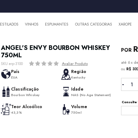
DESTILADOS
VINHOS
ESPUMANTES
OUTRAS CATEGORIAS
XAROPE
R
ANGEL'S ENVY BOURBON WHISKEY
750ML
6
x
d
Avaliar Produto
SKU erp-3100
ou
R$ 33
País
Região
EUA
Kentucky
Classificação
Idade
Bourbon Whiskey
NAS (No Age Statement)
Consulte 
Teor Alcoólico
Volume
43,3%
750ml