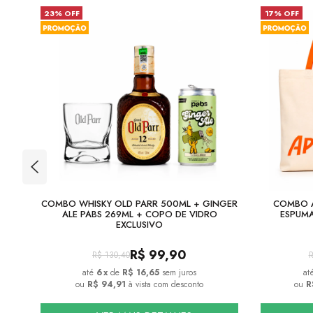
23% OFF
17% OFF
IZZ
COMBO WHISKY OLD PARR 500ML + GINGER
COMBO A
ALE PABS 269ML + COPO DE VIDRO
ESPUMA
EXCLUSIVO
R$
99,90
R$
130,40
6
x
de
R$ 16,65
sem juros
ou
R$ 94,91
à vista com desconto
ou
R