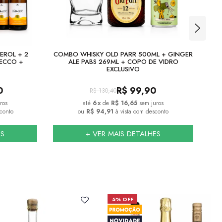
EROL + 2
COMBO WHISKY OLD PARR 500ML + GINGER
EN
SECCO +
ALE PABS 269ML + COPO DE VIDRO
EXCLUSIVO
0
R$
99,90
R$
130,40
ros
6
x
de
R$ 16,65
sem juros
conto
ou
R$ 94,91
à vista com desconto
ES
+ VER MAIS DETALHES
5% OFF