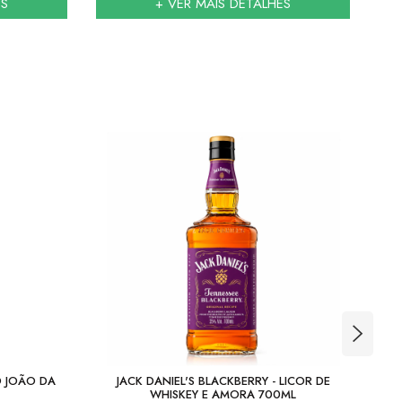
ES
+ VER MAIS DETALHES
 JOÃO DA
JACK DANIEL'S BLACKBERRY - LICOR DE
C
WHISKEY E AMORA 700ML