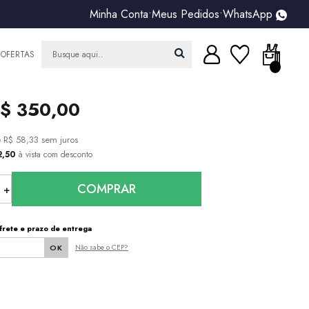
Minha Conta
•
Meus Pedidos
•
WhatsApp
OFERTAS
$ 350,00
e
R$ 58,33
sem juros
2,50
à vista com desconto
COMPRAR
frete e prazo de entrega
Não sabe o CEP?