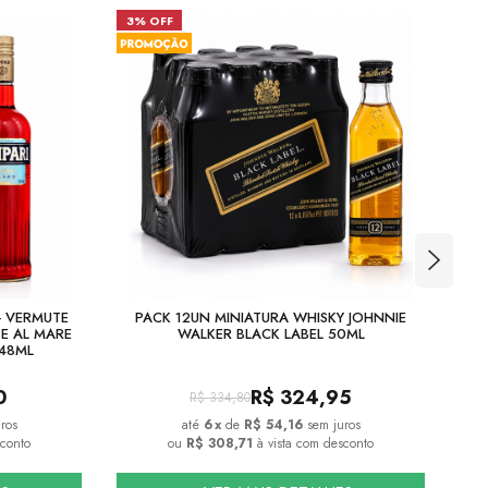
3% OFF
10
 VERMUTE
PACK 12UN MINIATURA WHISKY JOHNNIE
E
E AL MARE
WALKER BLACK LABEL 50ML
748ML
0
R$
324,95
R$
334,80
ros
6
x
de
R$ 54,16
sem juros
conto
ou
R$ 308,71
à vista com desconto