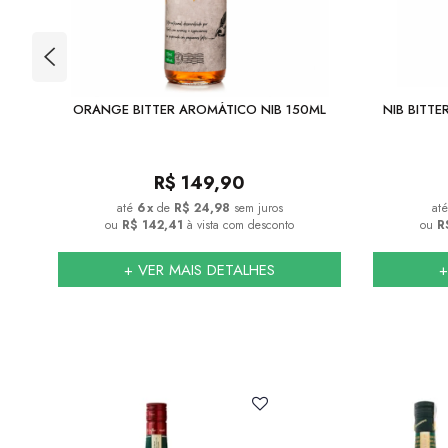
TION
ORANGE BITTER AROMÁTICO NIB 150ML
NIB BITT
R$
149,90
6
x
de
R$ 24,98
sem juros
ou
R$ 142,41
à vista com desconto
ou
R
+ VER MAIS DETALHES
+