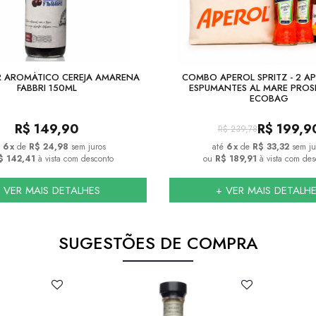
ER AROMÁTICO CEREJA AMARENA
COMBO APEROL SPRITZ - 2 AP
FABBRI 150ML
ESPUMANTES AL MARE PRO
ECOBAG
R$
149,90
R$
199,9
R$
239,78
6
x
de
R$ 24,98
sem juros
6
x
de
R$ 33,32
sem ju
$ 142,41
à vista com desconto
ou
R$ 189,91
à vista com des
 VER MAIS DETALHES
+ VER MAIS DETALH
SUGESTÕES DE COMPRA