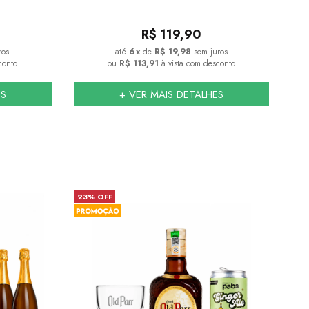
R$
119,90
ros
6
x
de
R$ 19,98
sem juros
conto
ou
R$ 113,91
à vista com desconto
ES
+ VER MAIS DETALHES
23% OFF