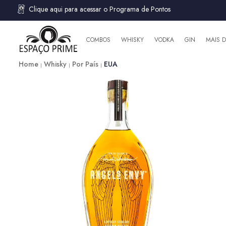
Clique aqui para acessar o Programa de Pontos
COMBOS
WHISKY
VODKA
GIN
MAIS 
Home
Whisky
Por País
EUA