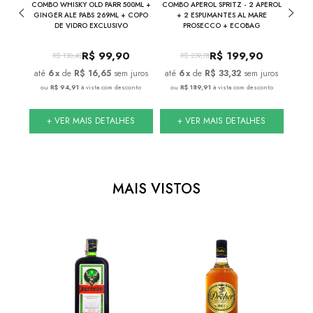
UMANTE
COMBO WHISKY OLD PARR 500ML +
COMBO APEROL SPRITZ - 2 APEROL
COM
ML
GINGER ALE PABS 269ML + COPO
+ 2 ESPUMANTES AL MARE
VER
DE VIDRO EXCLUSIVO
PROSECCO + ECOBAG
ESPUM
0
R$
99,90
R$
199,90
R$
130,40
R$
239,78
juros
6
x
de
R$ 16,65
sem juros
6
x
de
R$ 33,32
sem juros
onto
ou
R$ 94,91
à vista com desconto
ou
R$ 189,91
à vista com desconto
ou
S
+ VER MAIS DETALHES
+ VER MAIS DETALHES
MAIS VISTOS