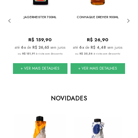
NESSEE
JAGERMEISTER 700ML
CONHAQUE DREHER 900ML
CON
0
R$
159,90
R$
26,90
juros
6
x
de
R$ 26,65
sem juros
6
x
de
R$ 4,48
sem juros
conto
ou
R$ 151,91
à vista com desconto
ou
R$ 25,56
à vista com desconto
ou
S
+ VER MAIS DETALHES
+ VER MAIS DETALHES
NOVIDADES
17%