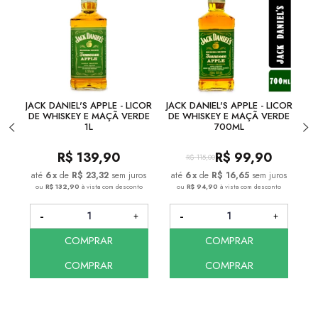
JACK DANIEL'S APPLE - LICOR
JACK DANIEL'S APPLE - LICOR
C
DE WHISKEY E MAÇÃ VERDE
DE WHISKEY E MAÇÃ VERDE
T
1L
700ML
R$
139,90
R$
99,90
R$
115,00
6
x
de
R$ 23,32
sem juros
6
x
de
R$ 16,65
sem juros
ou
R$ 132,90
à vista com desconto
ou
R$ 94,90
à vista com desconto
COMPRAR
COMPRAR
COMPRAR
COMPRAR