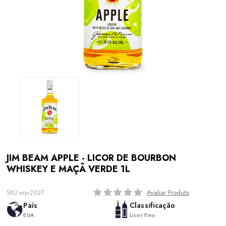
JIM BEAM APPLE - LICOR DE BOURBON
WHISKEY E MAÇÃ VERDE 1L
Avaliar Produto
SKU erp-2627
País
Classificação
EUA
Licor Fino