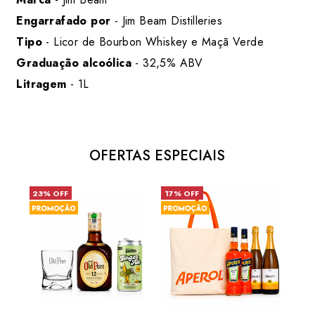
Engarrafado por
- Jim Beam Distilleries
Tipo
- Licor de Bourbon Whiskey e Maçã Verde
Graduação alcoólica
- 32,5% ABV
Litragem
- 1L
OFERTAS ESPECIAIS
23% OFF
17% OFF
6% 