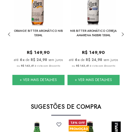
THE
ORANGE BITTER AROMÁTICO NIB
NIB BITTER AROMÁTICO CEREJA
COMBO
INA
150ML
AMARENA FABBRI 150ML
+
R$
149,90
R$
149,90
juros
6
x
de
R$ 24,98
sem juros
6
x
de
R$ 24,98
sem juros
nto
ou
R$ 142,41
à vista com desconto
ou
R$ 142,41
à vista com desconto
ou
S
+ VER MAIS DETALHES
+ VER MAIS DETALHES
SUGESTÕES DE COMPRA
13% OFF
9