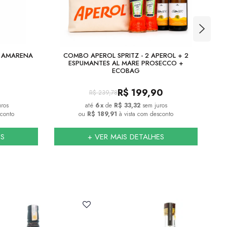
A AMARENA
COMBO APEROL SPRITZ - 2 APEROL + 2
COM
ESPUMANTES AL MARE PROSECCO +
ECOBAG
R$
199,90
R$
239,78
uros
6
x
de
R$ 33,32
sem juros
sconto
ou
R$ 189,91
à vista com desconto
ES
+ VER MAIS DETALHES