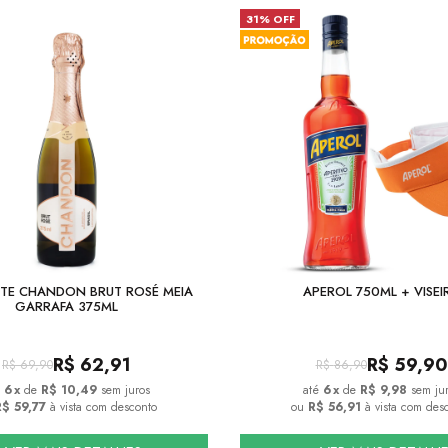
31% OFF
TE CHANDON BRUT ROSÉ MEIA
APEROL 750ML + VISEI
GARRAFA 375ML
R$
62,91
R$
59,90
R$
69,90
R$
86,90
6
x
de
R$ 10,49
sem juros
6
x
de
R$ 9,98
sem ju
$ 59,77
à vista com desconto
ou
R$ 56,91
à vista com des