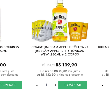
NOS BOURBON
COMBO JIM BEAM APPLE E TÔNICA - 1
BUFFA
50ML
JIM BEAM APPLE 1L + 6 TÔNICAS
WEWI 250ML + 2 COPOS
,00
R$
139,90
R$
154,94
3
sem juros
6
x
de
R$ 23,32
sem juros
a com desconto
ou
R$ 132,90
à vista com desconto
ou
R
COMPRAR
COMPRAR
COMPRAR
COMPRAR