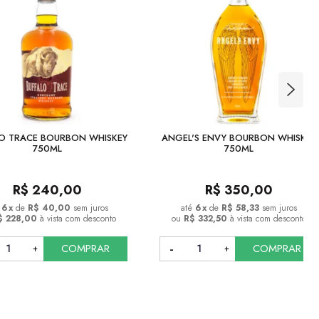
LO TRACE BOURBON WHISKEY
ANGEL'S ENVY BOURBON WHISKEY
750ML
750ML
R$
240,00
R$
350,00
6
x
de
R$ 40,00
sem juros
6
x
de
R$ 58,33
sem juros
$ 228,00
à vista com desconto
ou
R$ 332,50
à vista com desconto
COMPRAR
COMPRAR
COMPRAR
COMPRAR