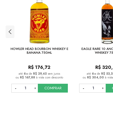
HOWLER HEAD BOURBON WHISKEY E
EAGLE RARE 10 A
BANANA 750ML
WHISKEY 7
R$
176,72
R$
320
6
x
de
R$ 29,45
sem juros
6
x
de
R$ 53,3
ou
R$ 167,88
à vista com desconto
ou
R$ 304,00
à vist
COMPRAR
COMPRAR