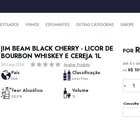
DESTILADOS
VINHOS
ESPUMANTES
OUTRAS CATEGORIAS
XAROPE
R
JIM BEAM BLACK CHERRY - LICOR DE
BOURBON WHISKEY E CEREJA 1L
6
x
d
Avaliar Produto
SKU erp-3126
ou
R$ 10
País
Classificação
EUA
Licor Fino
Teor Alcoólico
Volume
32,5%
1L
Consulte 