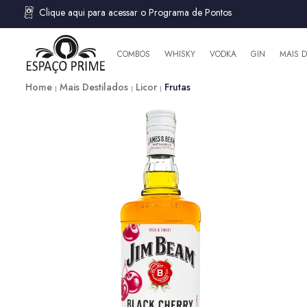
Clique aqui para acessar o Programa de Pontos
COMBOS
WHISKY
VODKA
GIN
MAIS 
Home
Mais Destilados
Licor
Frutas