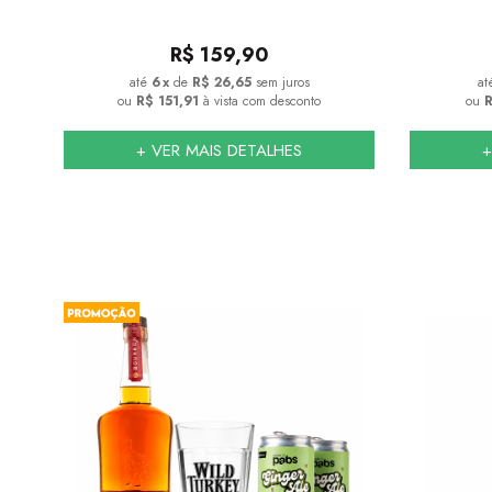
R$
159,90
6
x
de
R$ 26,65
sem juros
ou
R$ 151,91
à vista com desconto
ou
R
+ VER MAIS DETALHES
+