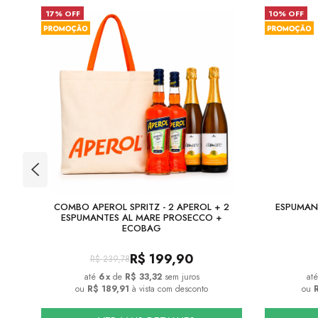
17% OFF
10% OFF
DE
COMBO APEROL SPRITZ - 2 APEROL + 2
ESPUMAN
ESPUMANTES AL MARE PROSECCO +
ECOBAG
R$
199,90
R$
239,78
6
x
de
R$ 33,32
sem juros
ou
R$ 189,91
à vista com desconto
ou
R