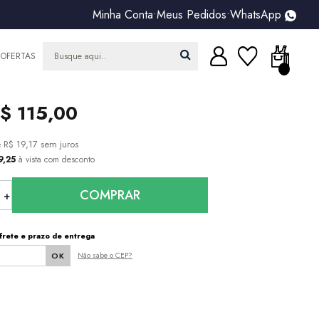
Minha Conta
•
Meus Pedidos
•
WhatsApp
OFERTAS
$ 115,00
e
R$ 19,17
sem juros
9,25
à vista com desconto
COMPRAR
frete e prazo de entrega
Não sabe o CEP?