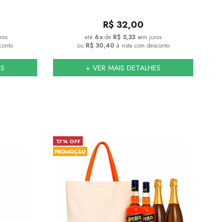
R$
32,00
ros
6
x
de
R$ 5,33
sem juros
conto
ou
R$ 30,40
à vista com desconto
ES
+ VER MAIS DETALHES
17% OFF
23