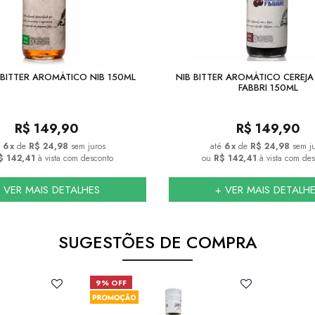
BITTER AROMÁTICO NIB 150ML
NIB BITTER AROMÁTICO CEREJ
FABBRI 150ML
R$
149,90
R$
149,90
6
x
de
R$ 24,98
sem juros
6
x
de
R$ 24,98
sem j
$ 142,41
à vista com desconto
ou
R$ 142,41
à vista com de
 VER MAIS DETALHES
+ VER MAIS DETALH
SUGESTÕES DE COMPRA
9% OFF