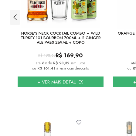
TION
HORSE'S NECK COCKTAIL COMBO – WILD
ORANGE 
TURKEY 101 BOURBON 700ML + 2 GINGER
ALE PABS 269ML + COPO
R$
169,90
R$
198,60
6
x
de
R$ 28,32
sem juros
ou
R$ 161,41
à vista com desconto
ou
R
+ VER MAIS DETALHES
+