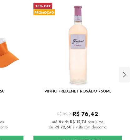
15% OFF
26
RA
VINHO FREIXENET ROSADO 750ML
S
R$
76,42
R$
89,90
ros
6
x
de
R$ 12,74
sem juros
conto
ou
R$ 72,60
à vista com desconto