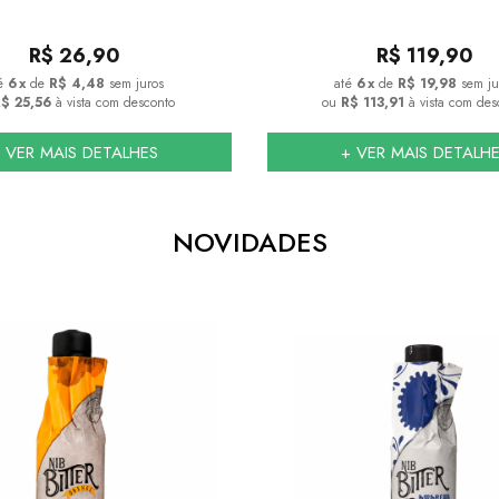
R$
26,90
R$
119,90
6
x
de
R$ 4,48
sem juros
6
x
de
R$ 19,98
sem ju
$ 25,56
à vista com desconto
ou
R$ 113,91
à vista com des
 VER MAIS DETALHES
+ VER MAIS DETALH
NOVIDADES