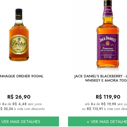
NHAQUE DREHER 900ML
JACK DANIEL'S BLACKBERRY - 
WHISKEY E AMORA 700
R$
26,90
R$
119,90
6
x
de
R$ 4,48
sem juros
6
x
de
R$ 19,98
sem ju
$ 25,56
à vista com desconto
ou
R$ 113,91
à vista com des
 VER MAIS DETALHES
+ VER MAIS DETALH