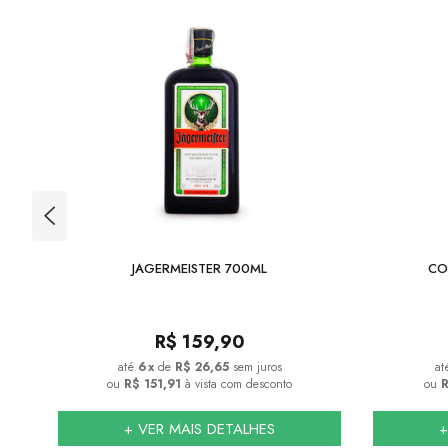
JAGERMEISTER 700ML
CO
R$
159,90
6
x
de
R$ 26,65
sem juros
ou
R$ 151,91
à vista com desconto
ou
R
+ VER MAIS DETALHES
+