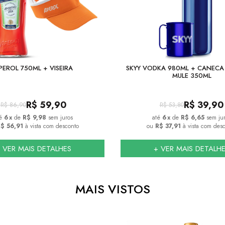
PEROL 750ML + VISEIRA
SKYY VODKA 980ML + CANEC
MULE 350ML
R$
59,90
R$
39,90
R$
86,90
R$
53,80
6
x
de
R$ 9,98
sem juros
6
x
de
R$ 6,65
sem ju
$ 56,91
à vista com desconto
ou
R$ 37,91
à vista com des
 VER MAIS DETALHES
+ VER MAIS DETALH
MAIS VISTOS