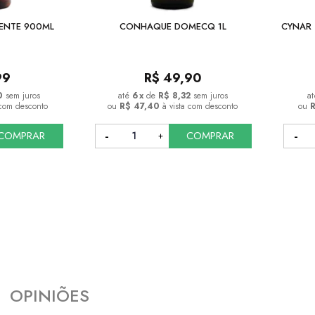
ENTE 900ML
CONHAQUE DOMECQ 1L
CYNAR 
99
R$
49,90
0
sem juros
6
x
de
R$ 8,32
sem juros
 com desconto
ou
R$ 47,40
à vista com desconto
ou
COMPRAR
COMPRAR
COMPRAR
COMPRAR
OPINIÕES