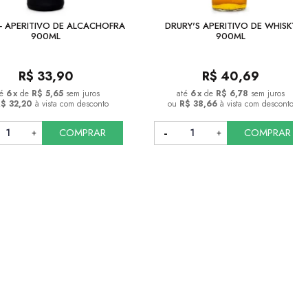
- APERITIVO DE ALCACHOFRA
DRURY'S APERITIVO DE WHISKY
900ML
900ML
R$
33,90
R$
40,69
6
x
de
R$ 5,65
sem juros
6
x
de
R$ 6,78
sem juros
R$ 32,20
à vista com desconto
ou
R$ 38,66
à vista com desconto
COMPRAR
COMPRAR
COMPRAR
COMPRAR