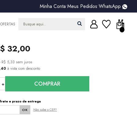
Minha Conta
•
Meus Pedidos
•
WhatsApp
OFERTAS
$ 32,00
e
R$ 5,33
sem juros
0,40
à vista com desconto
COMPRAR
frete e prazo de entrega
Não sabe o CEP?