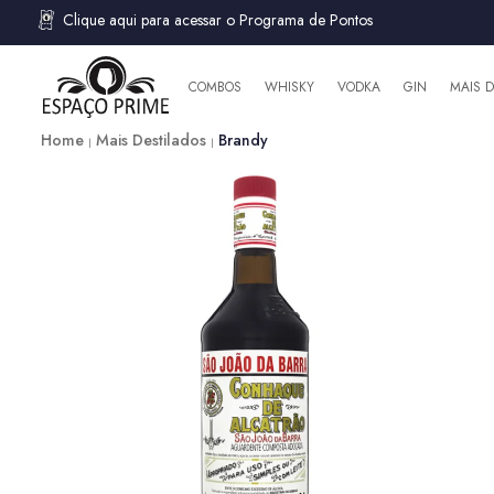
Clique aqui para acessar o Programa de Pontos
COMBOS
WHISKY
VODKA
GIN
MAIS 
Home
Mais Destilados
Brandy