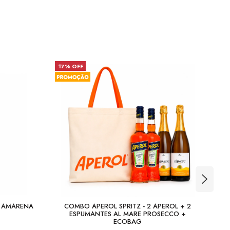
17% OFF
23
A AMARENA
COMBO APEROL SPRITZ - 2 APEROL + 2
COM
ESPUMANTES AL MARE PROSECCO +
ECOBAG