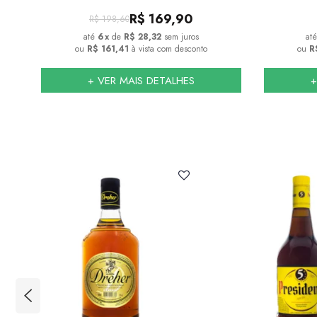
R$
169,90
R$
198,60
6
x
de
R$ 28,32
sem juros
ou
R$ 161,41
à vista com desconto
ou
R
+ VER MAIS DETALHES
+