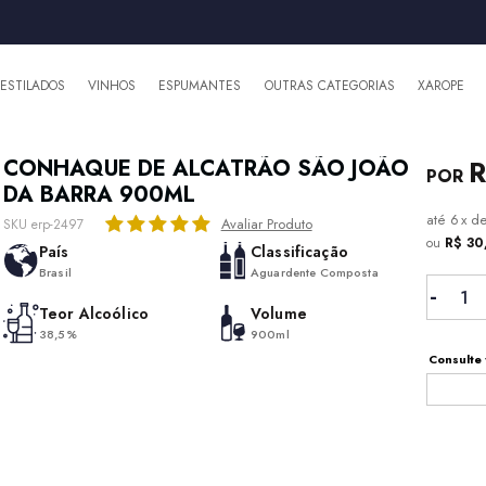
DESTILADOS
VINHOS
ESPUMANTES
OUTRAS CATEGORIAS
XAROPE
R
CONHAQUE DE ALCATRÃO SÃO JOÃO
DA BARRA 900ML
6
x
d
Avaliar Produto
SKU erp-2497
ou
R$ 3
País
Classificação
Brasil
Aguardente Composta
Teor Alcoólico
Volume
38,5%
900ml
Consulte 