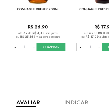
CONHAQUE DREHER 900ML
CONHAQUE PRESID
R$
26,90
R$
17,
6
x
de
R$ 4,48
sem juros
6
x
de
R$ 3,0
ou
R$ 25,56
à vista com desconto
ou
R$ 17,09
à vista
COMPRAR
COMPRAR
AVALIAR
INDICAR