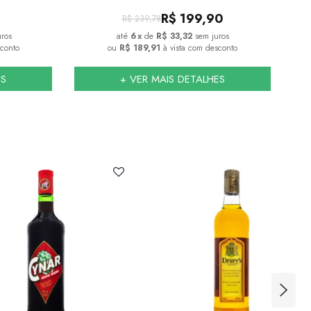
R$
199,90
R$
239,78
uros
6
x
de
R$ 33,32
sem juros
sconto
ou
R$ 189,91
à vista com desconto
ES
+ VER MAIS DETALHES