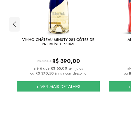
TZ
VINHO CHÂTEAU MINUTY 281 CÔTES DE
A
PROVENCE 750ML
R$
390,00
R$
520,00
6
x
de
R$ 65,00
sem juros
ou
R$ 370,50
à vista com desconto
ou
R
+ VER MAIS DETALHES
+