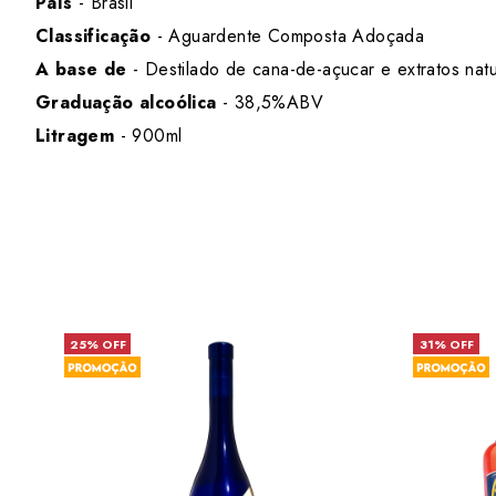
País
- Brasil
Classificação
- Aguardente Composta Adoçada
A base de
- Destilado de cana-de-açucar e extratos natu
Graduação alcoólica
- 38,5%ABV
Litragem
- 900ml
25% OFF
31% OFF