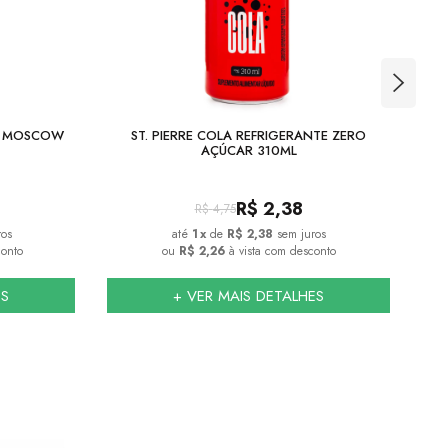
A MOSCOW
ST. PIERRE COLA REFRIGERANTE ZERO
GOL
AÇÚCAR 310ML
R$
2,38
R$
4,75
ros
1
x
de
R$ 2,38
sem juros
conto
ou
R$ 2,26
à vista com desconto
ES
+ VER MAIS DETALHES