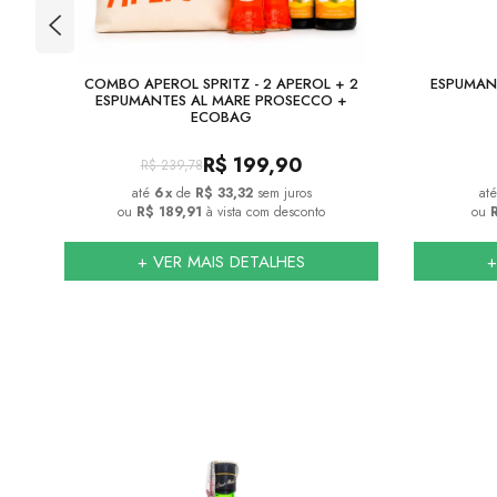
DE
COMBO APEROL SPRITZ - 2 APEROL + 2
ESPUMAN
ESPUMANTES AL MARE PROSECCO +
ECOBAG
R$
199,90
R$
239,78
6
x
de
R$ 33,32
sem juros
ou
R$ 189,91
à vista com desconto
ou
R
+ VER MAIS DETALHES
+