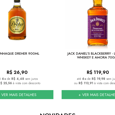
NHAQUE DREHER 900ML
JACK DANIEL'S BLACKBERRY - 
WHISKEY E AMORA 700
R$
26,90
R$
119,90
6
x
de
R$ 4,48
sem juros
6
x
de
R$ 19,98
sem ju
$ 25,56
à vista com desconto
ou
R$ 113,91
à vista com des
 VER MAIS DETALHES
+ VER MAIS DETALH