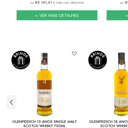
ou
R$ 161,41
à vista com desconto
ou
R
+ VER MAIS DETALHES
+
GLENFIDDICH 15 ANOS SINGLE MALT
GLENFIDDICH 18 ANO
SCOTCH WHISKY 750ML
SCOTCH WHISK