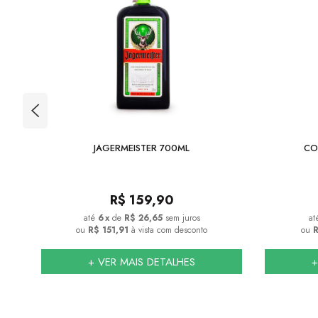
JAGERMEISTER 700ML
CO
R$
159,90
6
x
de
R$ 26,65
sem juros
ou
R$ 151,91
à vista com desconto
ou
R
+ VER MAIS DETALHES
+