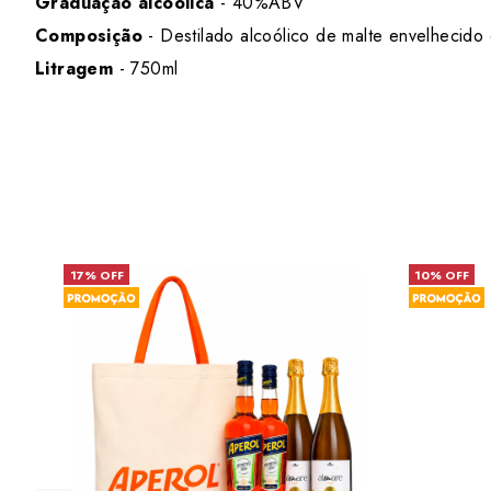
Graduação alcoólica
- 40%ABV
Composição
- Destilado alcoólico de malte envelhecido
Litragem
- 750ml
17% OFF
10% OFF