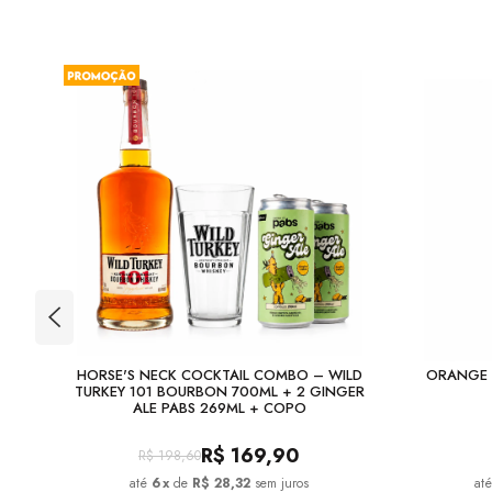
TION
HORSE'S NECK COCKTAIL COMBO – WILD
ORANGE 
TURKEY 101 BOURBON 700ML + 2 GINGER
ALE PABS 269ML + COPO
R$
169,90
R$
198,60
6
x
de
R$ 28,32
sem juros