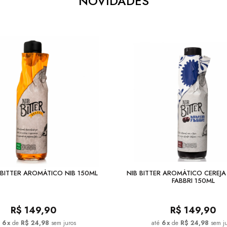
NOVIDADES
BITTER AROMÁTICO NIB 150ML
NIB BITTER AROMÁTICO CEREJ
FABBRI 150ML
R$
149,90
R$
149,90
6
x
de
R$ 24,98
sem juros
6
x
de
R$ 24,98
sem j