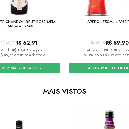
TE CHANDON BRUT ROSÉ MEIA
APEROL 750ML + VISEI
GARRAFA 375ML
R$
62,91
R$
59,90
R$
69,90
R$
86,90
6
x
de
R$ 10,49
sem juros
6
x
de
R$ 9,98
sem ju
$ 59,77
à vista com desconto
ou
R$ 56,91
à vista com des
 VER MAIS DETALHES
+ VER MAIS DETALH
MAIS VISTOS