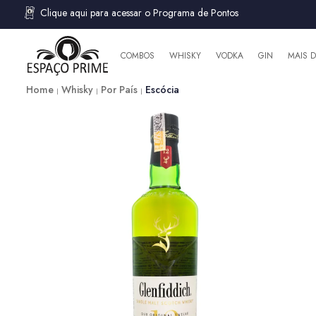
Clique aqui para acessar o Programa de Pontos
COMBOS
WHISKY
VODKA
GIN
MAIS 
Home
Whisky
Por País
Escócia