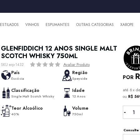
DESTILADOS
VINHOS
ESPUMANTES
OUTRAS CATEGORIAS
XAROPE
GLENFIDDICH 12 ANOS SINGLE MALT
SCOTCH WHISKY 750ML
Avaliar Produto
SKU erp-1432
País
Região
R
Escócia
Speyside
6
x
d
Classificação
Idade
Single Malt Scotch Whisky
12 Anos
ou
R$ 56
Teor Alcoólico
Volume
40%
750ml
Consulte 