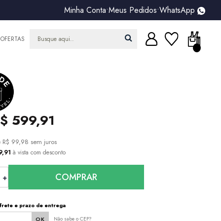
Minha Conta
•
Meus Pedidos
•
WhatsApp
OFERTAS
$ 599,91
e
R$ 99,98
sem juros
9,91
à vista com desconto
COMPRAR
frete e prazo de entrega
Não sabe o CEP?