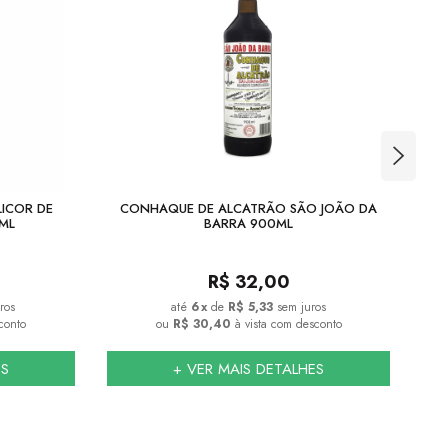
LICOR DE
CONHAQUE DE ALCATRÃO SÃO JOÃO DA
C
ML
BARRA 900ML
R$
32,00
ros
6
x
de
R$ 5,33
sem juros
conto
ou
R$ 30,40
à vista com desconto
ES
+ VER MAIS DETALHES