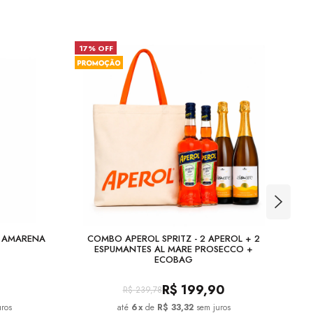
17% OFF
23
A AMARENA
COMBO APEROL SPRITZ - 2 APEROL + 2
COM
ESPUMANTES AL MARE PROSECCO +
ECOBAG
R$
199,90
R$
239,78
uros
6
x
de
R$ 33,32
sem juros