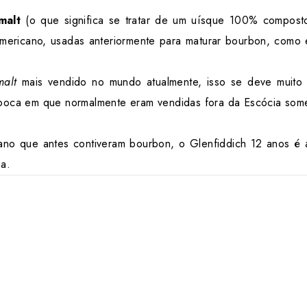
malt
(o que significa se tratar de um uísque 100% composto 
americano, usadas anteriormente para maturar bourbon, como e
malt
mais vendido no mundo atualmente, isso se deve muito pe
 época em que normalmente eram vendidas fora da Escócia so
cano que antes contiveram bourbon, o Glenfiddich 12 anos é
ha.