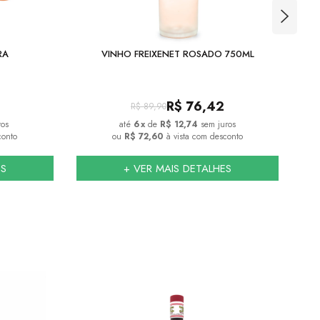
RA
VINHO FREIXENET ROSADO 750ML
S
R$
76,42
R$
89,90
ros
6
x
de
R$ 12,74
sem juros
conto
ou
R$ 72,60
à vista com desconto
ES
+ VER MAIS DETALHES