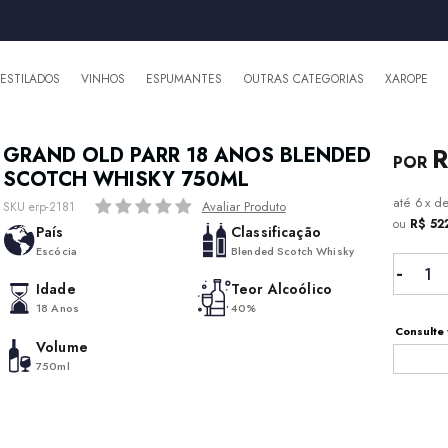
DESTILADOS
VINHOS
ESPUMANTES
OUTRAS CATEGORIAS
XAROPE
R
GRAND OLD PARR 18 ANOS BLENDED
SCOTCH WHISKY 750ML
6
x
d
Avaliar Produto
SKU erp-2181
ou
R$ 52
País
Classificação
Escócia
Blended Scotch Whisky
Idade
Teor Alcoólico
18 Anos
40%
Consulte 
Volume
750ml