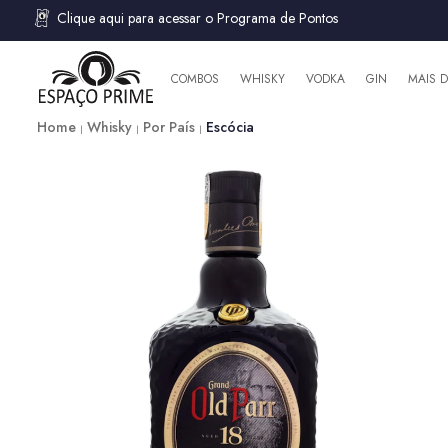
Clique aqui para acessar o Programa de Pontos
COMBOS
WHISKY
VODKA
GIN
MAIS 
Home
Whisky
Por País
Escócia