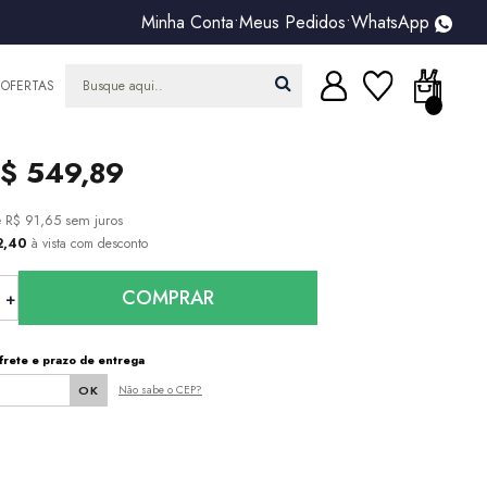
Minha Conta
•
Meus Pedidos
•
WhatsApp
OFERTAS
$ 549,89
e
R$ 91,65
sem juros
2,40
à vista com desconto
COMPRAR
frete e prazo de entrega
Não sabe o CEP?