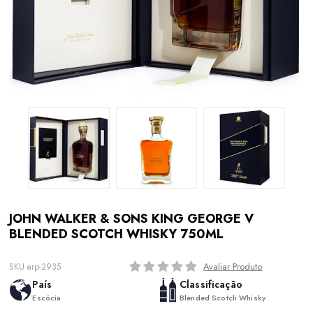
JOHN WALKER & SONS KING GEORGE V
BLENDED SCOTCH WHISKY 750ML
Avaliar Produto
SKU erp-2935
País
Classificação
Escócia
Blended Scotch Whisky