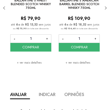
BALLANTINE'S FINEST
BALLANTINE'S AMERICAN
BLENDED SCOTCH WHISKY
BARREL BLENDED SCOTCH
B
750ML
WHISKY 750ML
R$
79,90
R$
109,90
6
x
de
R$ 13,32
sem juros
6
x
de
R$ 18,32
sem juros
ou
R$ 75,90
à vista com desconto
ou
R$ 104,40
à vista com desconto
COMPRAR
COMPRAR
+ ver mais detalhes
+ ver mais detalhes
AVALIAR
INDICAR
OPINIÕES