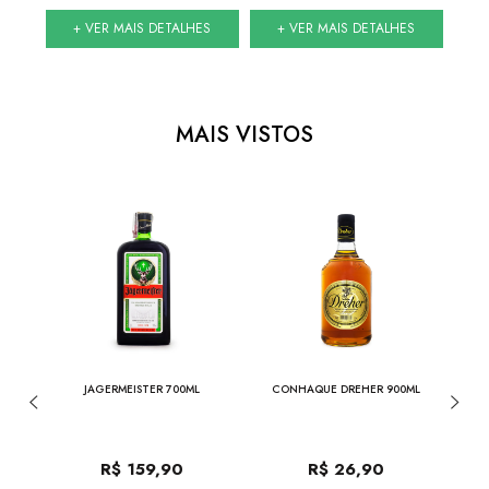
S
+ VER MAIS DETALHES
+ VER MAIS DETALHES
MAIS VISTOS
ER
JAGERMEISTER 700ML
CONHAQUE DREHER 900ML
JACK 
3L
DE
R$
159,90
R$
26,90