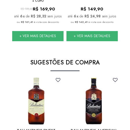
+ COPO
R$
169,90
R$
149,90
R$
198,60
juros
6
x
de
R$ 28,32
sem juros
6
x
de
R$ 24,98
sem juros
nto
ou
R$ 161,41
à vista com desconto
ou
R$ 142,41
à vista com desconto
ou
S
+ VER MAIS DETALHES
+ VER MAIS DETALHES
SUGESTÕES DE COMPRA