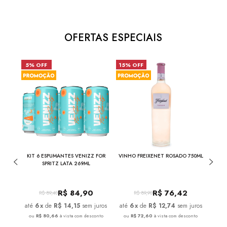
OFERTAS ESPECIAIS
5% OFF
15% OFF
31%
ROS
KIT 6 ESPUMANTES VENIZZ FOR
VINHO FREIXENET ROSADO 750ML
ML
SPRITZ LATA 269ML
R$
84,90
R$
76,42
R$
89,40
R$
89,90
juros
6
x
de
R$ 14,15
sem juros
6
x
de
R$ 12,74
sem juros
onto
ou
R$ 80,66
à vista com desconto
ou
R$ 72,60
à vista com desconto
ou