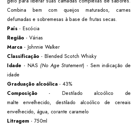
gelo para liberar suas camadas complexas de sabores.
Combina bem com queijos maturados, carnes
defumadas e sobremesas à base de frutas secas.
País
- Escócia
Região
- Várias
Marca
- Johnnie Walker
Classificação
- Blended Scotch Whisky
Idade
- NAS
(No Age Statement
) - Sem indicação de
idade
Graduação alcoólica
- 43%
Composição
- Destilado alcoólico de
malte envelhecido, destilado alcoólico de cereais
envelhecido, água, corante caramelo
Litragem
- 750ml