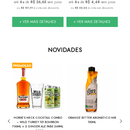
 juros
6
x
de
R$ 26,65
sem juros
6
x
de
R$ 4,48
sem juros
conto
ou
R$ 151,91
à vista com desconto
ou
R$ 25,56
à vista com desconto
ou
S
+ VER MAIS DETALHES
+ VER MAIS DETALHES
NOVIDADES
THE
HORSE'S NECK COCKTAIL COMBO
ORANGE BITTER AROMÁTICO NIB
NIB
INA
– WILD TURKEY 101 BOURBON
150ML
700ML + 2 GINGER ALE PABS 269ML