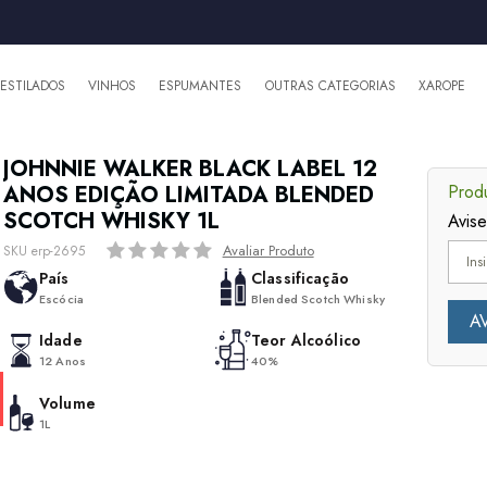
DESTILADOS
VINHOS
ESPUMANTES
OUTRAS CATEGORIAS
XAROPE
JOHNNIE WALKER BLACK LABEL 12
ANOS EDIÇÃO LIMITADA BLENDED
Produ
SCOTCH WHISKY 1L
Avis
Avaliar Produto
SKU erp-2695
País
Classificação
Escócia
Blended Scotch Whisky
Idade
Teor Alcoólico
12 Anos
40%
Volume
1L