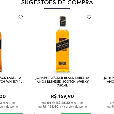
SUGESTÕES DE COMPRA
ACK LABEL 12
JOHNNIE WALKER BLACK LABEL 12
JOHNN
CH WHISKY 1L
ANOS BLENDED SCOTCH WHISKY
ANO
750ML
,00
R$
169,90
3
sem juros
6
x
de
R$ 28,32
sem juros
a com desconto
ou
R$ 161,40
à vista com desconto
ou
R