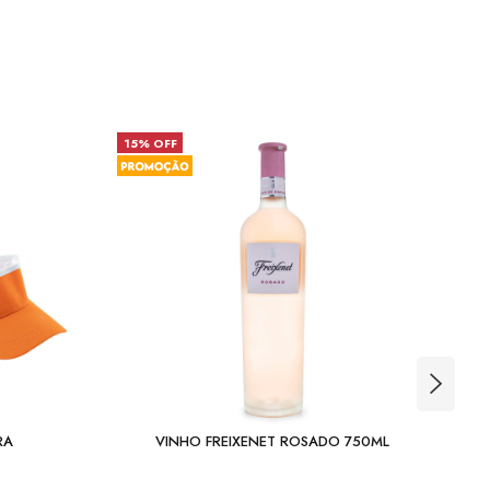
15% OFF
26
RA
VINHO FREIXENET ROSADO 750ML
S