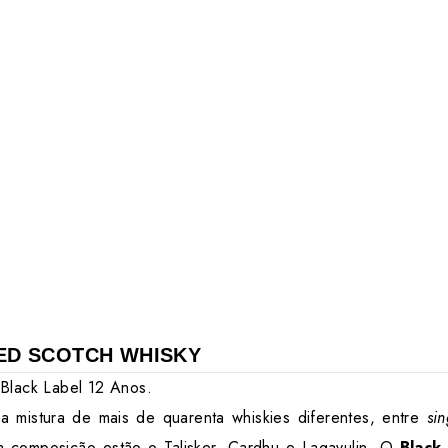
ED SCOTCH WHISKY
 Black Label 12 Anos.
da mistura de mais de quarenta whiskies diferentes, entre
si
a composição estão o Talisker, Cardhu e Lagavulin. O
Black