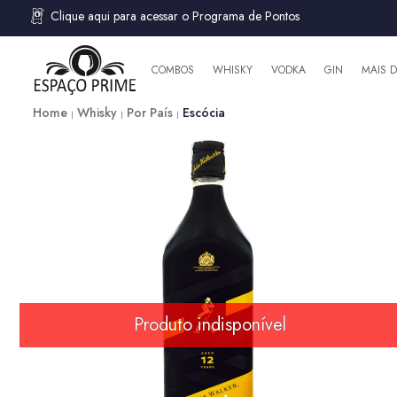
Clique aqui para acessar o Programa de Pontos
COMBOS
WHISKY
VODKA
GIN
MAIS 
Home
Whisky
Por País
Escócia
Produto indisponível