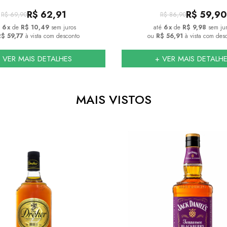
R$
62,91
R$
59,90
R$
69,90
R$
86,90
6
x
de
R$ 10,49
sem juros
6
x
de
R$ 9,98
sem ju
$ 59,77
à vista com desconto
ou
R$ 56,91
à vista com des
 VER MAIS DETALHES
+ VER MAIS DETALH
MAIS VISTOS