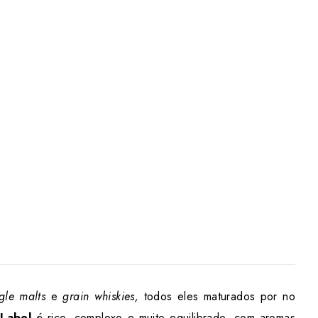
ngle malts
e
grain whiskies,
todos eles maturados por no
 Label
é rico, complexo e muito equilibrado, com aromas