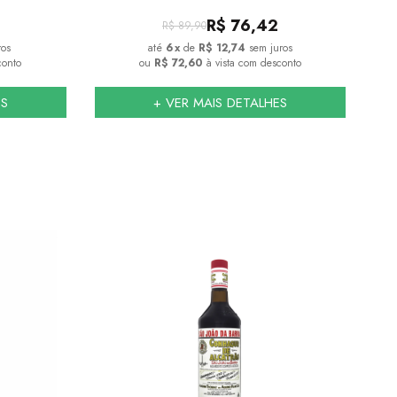
R$
76,42
R$
89,90
ros
6
x
de
R$ 12,74
sem juros
conto
ou
R$ 72,60
à vista com desconto
ES
+ VER MAIS DETALHES