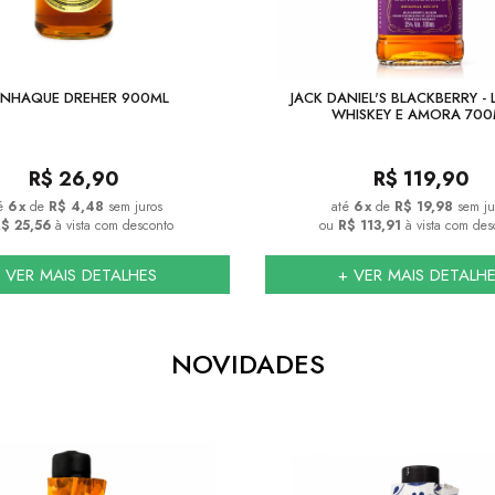
NHAQUE DREHER 900ML
JACK DANIEL'S BLACKBERRY - 
WHISKEY E AMORA 700
R$
26,90
R$
119,90
6
x
de
R$ 4,48
sem juros
6
x
de
R$ 19,98
sem ju
$ 25,56
à vista com desconto
ou
R$ 113,91
à vista com des
 VER MAIS DETALHES
+ VER MAIS DETALH
NOVIDADES