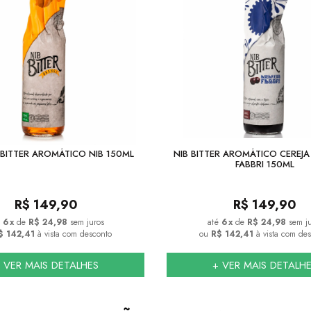
BITTER AROMÁTICO NIB 150ML
NIB BITTER AROMÁTICO CEREJ
FABBRI 150ML
R$
149,90
R$
149,90
6
x
de
R$ 24,98
sem juros
6
x
de
R$ 24,98
sem j
$ 142,41
à vista com desconto
ou
R$ 142,41
à vista com de
 VER MAIS DETALHES
+ VER MAIS DETALH