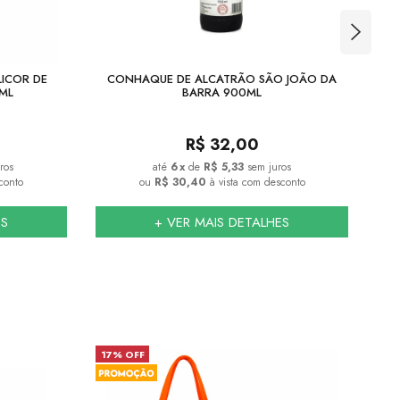
LICOR DE
CONHAQUE DE ALCATRÃO SÃO JOÃO DA
ML
BARRA 900ML
R$
32,00
ros
6
x
de
R$ 5,33
sem juros
conto
ou
R$ 30,40
à vista com desconto
ES
+ VER MAIS DETALHES
17% OFF
23