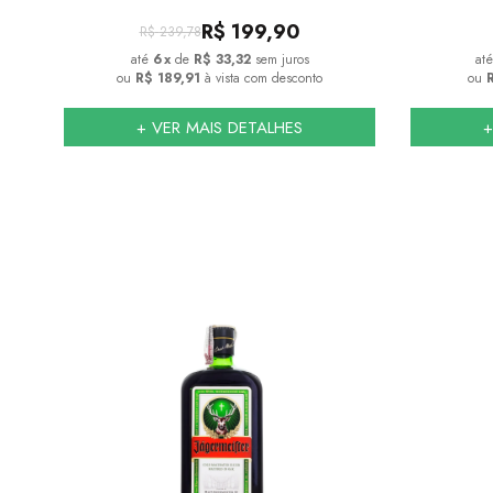
R$
199,90
R$
239,78
6
x
de
R$ 33,32
sem juros
ou
R$ 189,91
à vista com desconto
ou
R
+ VER MAIS DETALHES
+