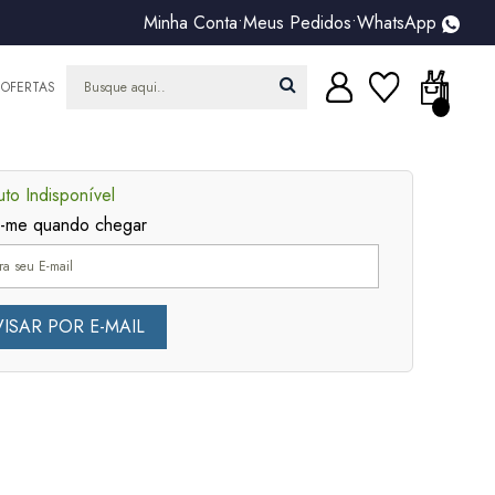
Minha Conta
•
Meus Pedidos
•
WhatsApp
OFERTAS
to Indisponível
e-me quando chegar