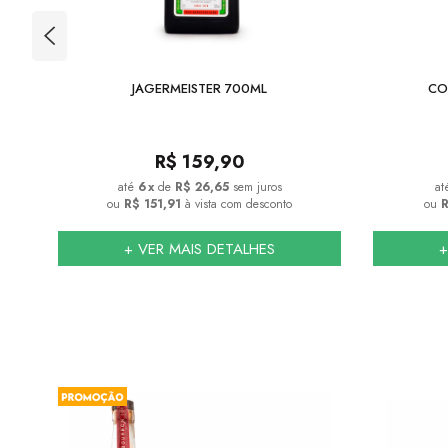
JAGERMEISTER 700ML
CO
R$
159,90
6
x
de
R$ 26,65
sem juros
ou
R$ 151,91
à vista com desconto
ou
R
+ VER MAIS DETALHES
+