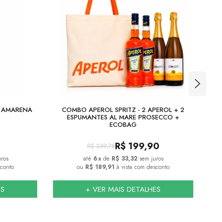
A AMARENA
COMBO APEROL SPRITZ - 2 APEROL + 2
COM
ESPUMANTES AL MARE PROSECCO +
ECOBAG
R$
199,90
R$
239,78
uros
6
x
de
R$ 33,32
sem juros
sconto
ou
R$ 189,91
à vista com desconto
ES
+ VER MAIS DETALHES