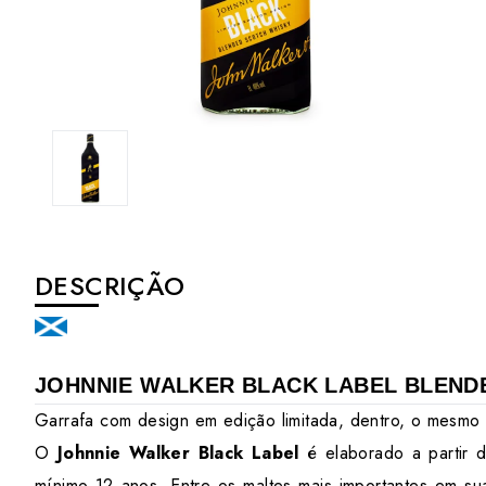
DESCRIÇÃO
JOHNNIE WALKER BLACK LABEL BLEND
Garrafa com design em edição limitada, dentro, o mesmo
O
Johnnie Walker Black Label
é
elaborado a partir 
mínimo 12 anos. Entre os maltes mais importantes em su