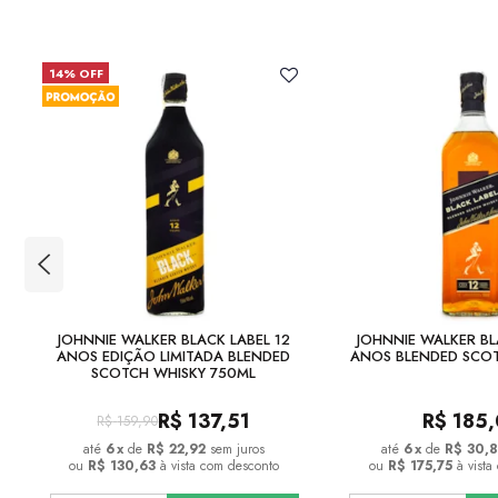
14% OFF
JOHNNIE WALKER BLACK LABEL 12
JOHNNIE WALKER BL
ANOS EDIÇÃO LIMITADA BLENDED
ANOS BLENDED SCOT
SCOTCH WHISKY 750ML
R$
137,51
R$
185
R$
159,90
6
x
de
R$ 22,92
sem juros
6
x
de
R$ 30,8
ou
R$ 130,63
à vista com desconto
ou
R$ 175,75
à vist