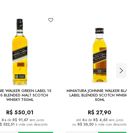
IE WALKER GREEN LABEL 15
MINIATURA JOHNNIE WALKER BLACK
S BLENDED MALT SCOTCH
LABEL BLENDED SCOTCH WHISKY
WHISKY 750ML
50ML
R$
550,01
R$
27,90
6
x
de
R$ 91,67
sem juros
6
x
de
R$ 4,65
sem juros
$ 522,51
à vista com desconto
ou
R$ 26,50
à vista com desconto