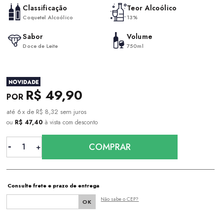
Classificação
Teor Alcoólico
Coquetel Alcoólico
13%
Sabor
Volume
Doce de Leite
750ml
R$ 49,90
6
x
de
R$ 8,32
sem juros
ou
R$ 47,40
à vista com desconto
COMPRAR
Consulte frete e prazo de entrega
Não sabe o CEP?