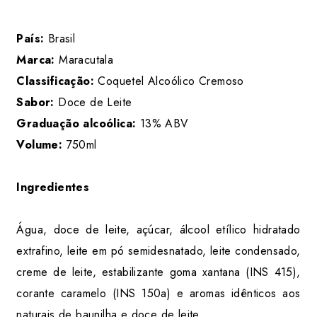
País:
Brasil
Marca:
Maracutala
Classificação:
Coquetel Alcoólico Cremoso
Sabor:
Doce de Leite
Graduação alcoólica:
13% ABV
Volume:
750ml
Ingredientes
Água, doce de leite, açúcar, álcool etílico hidratado
extrafino, leite em pó semidesnatado, leite condensado,
creme de leite, estabilizante goma xantana (INS 415),
corante caramelo (INS 150a) e aromas idênticos aos
naturais de baunilha e doce de leite.