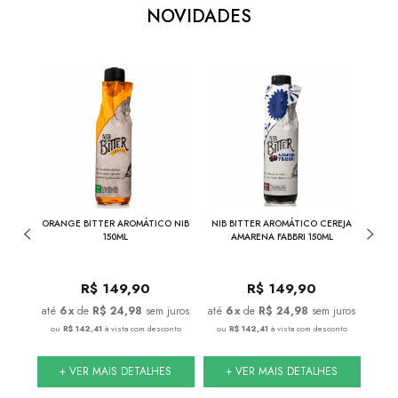
NOVIDADES
17%
THE
ORANGE BITTER AROMÁTICO NIB
NIB BITTER AROMÁTICO CEREJA
COMBO
INA
150ML
AMARENA FABBRI 150ML
+
R$
149,90
R$
149,90
juros
6
x
de
R$ 24,98
sem juros
6
x
de
R$ 24,98
sem juros
nto
ou
R$ 142,41
à vista com desconto
ou
R$ 142,41
à vista com desconto
ou
S
+ VER MAIS DETALHES
+ VER MAIS DETALHES