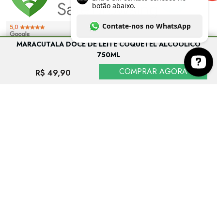
MARACUTALA DOCE DE LEITE COQUETEL ALCOÓLICO
750ML
COMPRAR AGORA
R$ 49,90
Entre em contato conosco no botão abaixo. Co
EVITE O CONSUMO EXCESSIVO DE ÁLCOOL. VENDA PROIBIDA PARA
MENORES DE 18 ANOS. SE BEBER, NÃO DIRIJA.
As imagens dos produtos têm caráter meramente ilustrativo. Os preços e condições
podem ser alterados sem aviso prévio. A inclusão de um produto no carrinho de
compras não garante a efetivação da compra nem configura sua reserva pelo
consumidor, estando a aquisição sujeita à disponibilidade de estoque. A
conclusão da venda dependerá ainda da análise e validação dos dados do
consumidor.