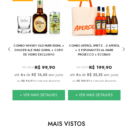
UMANTE
COMBO WHISKY OLD PARR 500ML +
COMBO APEROL SPRITZ - 2 APEROL
COM
ML
GINGER ALE PABS 269ML + COPO
+ 2 ESPUMANTES AL MARE
VER
DE VIDRO EXCLUSIVO
PROSECCO + ECOBAG
ESPUM
0
R$
99,90
R$
199,90
R$
130,40
R$
239,78
juros
6
x
de
R$ 16,65
sem juros
6
x
de
R$ 33,32
sem juros
onto
ou
R$ 94,91
à vista com desconto
ou
R$ 189,91
à vista com desconto
ou
S
+ VER MAIS DETALHES
+ VER MAIS DETALHES
MAIS VISTOS