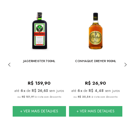
NESSEE
JAGERMEISTER 700ML
CONHAQUE DREHER 900ML
CON
0
R$
159,90
R$
26,90
juros
6
x
de
R$ 26,65
sem juros
6
x
de
R$ 4,48
sem juros
conto
ou
R$ 151,91
à vista com desconto
ou
R$ 25,56
à vista com desconto
ou
S
+ VER MAIS DETALHES
+ VER MAIS DETALHES