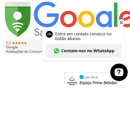
Entre em contato conosco no botão abaixo. Co
EVITE O CONSUMO EXCESSIVO DE ÁLCOOL. VENDA PROIBIDA PARA
MENORES DE 18 ANOS. SE BEBER, NÃO DIRIJA.
As imagens dos produtos têm caráter meramente ilustrativo. Os preços e condições
podem ser alterados sem aviso prévio. A inclusão de um produto no carrinho de