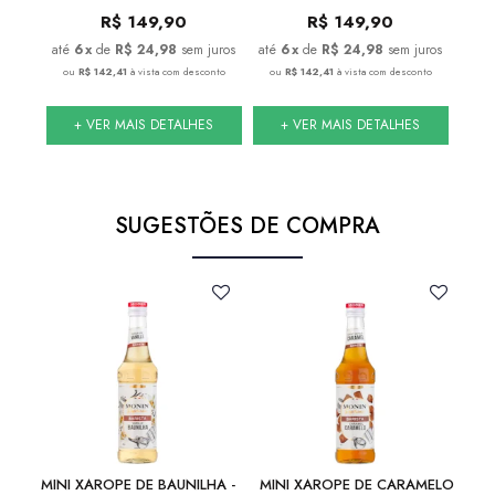
R$
149,90
R$
149,90
juros
6
x
de
R$ 24,98
sem juros
6
x
de
R$ 24,98
sem juros
nto
ou
R$ 142,41
à vista com desconto
ou
R$ 142,41
à vista com desconto
ou
S
+ VER MAIS DETALHES
+ VER MAIS DETALHES
SUGESTÕES DE COMPRA
MINI XAROPE DE BAUNILHA -
MINI XAROPE DE CARAMELO
M