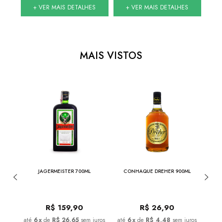
S
+ VER MAIS DETALHES
+ VER MAIS DETALHES
MAIS VISTOS
NESSEE
JAGERMEISTER 700ML
CONHAQUE DREHER 900ML
CON
0
R$
159,90
R$
26,90
juros
6
x
de
R$ 26,65
sem juros
6
x
de
R$ 4,48
sem juros