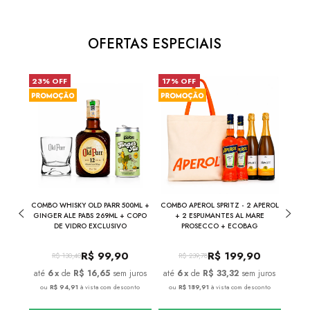
OFERTAS ESPECIAIS
23% OFF
17% OFF
6% 
UMANTE
COMBO WHISKY OLD PARR 500ML +
COMBO APEROL SPRITZ - 2 APEROL
COM
ML
GINGER ALE PABS 269ML + COPO
+ 2 ESPUMANTES AL MARE
VER
DE VIDRO EXCLUSIVO
PROSECCO + ECOBAG
ESPUM
0
R$
99,90
R$
199,90
R$
130,40
R$
239,78
juros
6
x
de
R$ 16,65
sem juros
6
x
de
R$ 33,32
sem juros
onto
ou
R$ 94,91
à vista com desconto
ou
R$ 189,91
à vista com desconto
ou