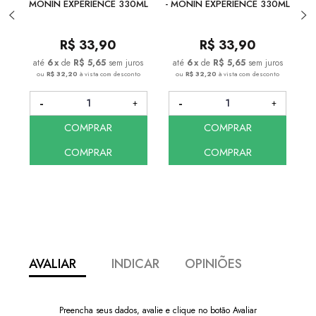
MONIN EXPERIENCE 330ML
- MONIN EXPERIENCE 330ML
R$
33,90
R$
33,90
6
x
de
R$ 5,65
sem juros
6
x
de
R$ 5,65
sem juros
ou
R$ 32,20
à vista com desconto
ou
R$ 32,20
à vista com desconto
COMPRAR
COMPRAR
COMPRAR
COMPRAR
AVALIAR
INDICAR
OPINIÕES
Preencha seus dados, avalie e clique no botão Avaliar