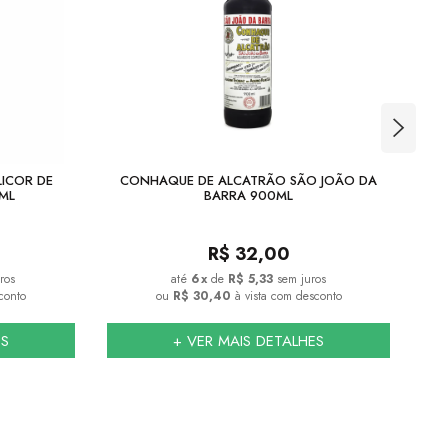
LICOR DE
CONHAQUE DE ALCATRÃO SÃO JOÃO DA
C
ML
BARRA 900ML
R$
32,00
ros
6
x
de
R$ 5,33
sem juros
conto
ou
R$ 30,40
à vista com desconto
ES
+ VER MAIS DETALHES