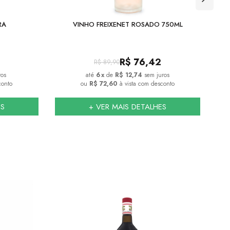
RA
VINHO FREIXENET ROSADO 750ML
S
R$
76,42
R$
89,90
ros
6
x
de
R$ 12,74
sem juros
conto
ou
R$ 72,60
à vista com desconto
ES
+ VER MAIS DETALHES