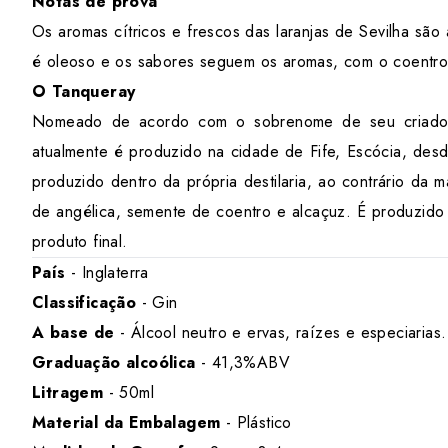
Notas de prova
Os aromas cítricos e frescos das laranjas de Sevilha são
é oleoso e os sabores seguem os aromas, com o coentro 
O Tanqueray
Nomeado de acordo com o sobrenome de seu criador, 
atualmente é produzido na cidade de Fife, Escócia, desd
produzido dentro da própria destilaria, ao contrário da m
de angélica, semente de coentro e alcaçuz. É produzido
produto final.
País
- Inglaterra
Classificação
- Gin
A base de
- Álcool neutro e ervas, raízes e especiarias.
Graduação alcoólica
- 41,3%ABV
Litragem
- 50ml
Material da Embalagem
- Plástico