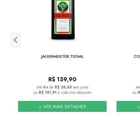
JAGERMEISTER 700ML
CO
R$
159,90
6
x
de
R$ 26,65
sem juros
ou
R$ 151,91
à vista com desconto
ou
R
+ VER MAIS DETALHES
+