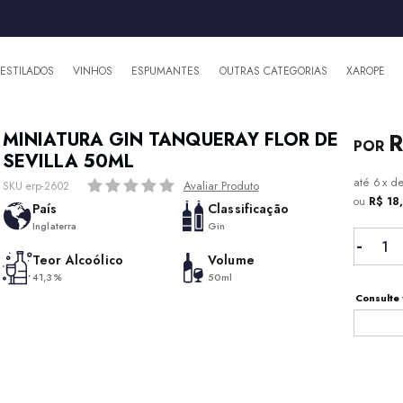
DESTILADOS
VINHOS
ESPUMANTES
OUTRAS CATEGORIAS
XAROPE
R
MINIATURA GIN TANQUERAY FLOR DE
SEVILLA 50ML
6
x
d
Avaliar Produto
SKU erp-2602
ou
R$ 18
País
Classificação
Inglaterra
Gin
Teor Alcoólico
Volume
41,3%
50ml
Consulte 