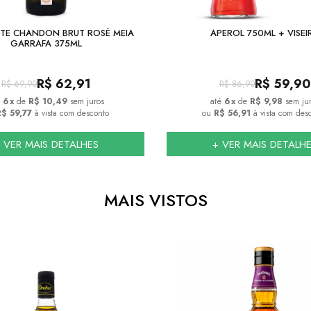
TE CHANDON BRUT ROSÉ MEIA
APEROL 750ML + VISEI
GARRAFA 375ML
R$
62,91
R$
59,90
R$
69,90
R$
86,90
6
x
de
R$ 10,49
sem juros
6
x
de
R$ 9,98
sem ju
$ 59,77
à vista com desconto
ou
R$ 56,91
à vista com des
 VER MAIS DETALHES
+ VER MAIS DETALH
MAIS VISTOS