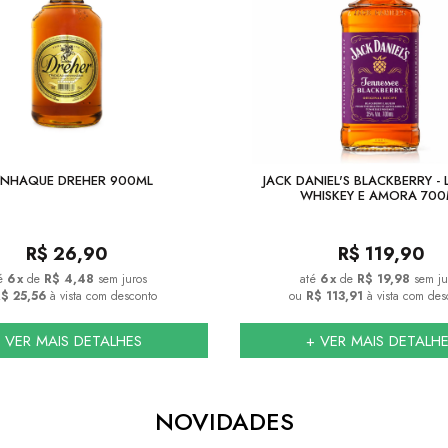
NHAQUE DREHER 900ML
JACK DANIEL'S BLACKBERRY - 
WHISKEY E AMORA 700
R$
26,90
R$
119,90
6
x
de
R$ 4,48
sem juros
6
x
de
R$ 19,98
sem ju
$ 25,56
à vista com desconto
ou
R$ 113,91
à vista com des
 VER MAIS DETALHES
+ VER MAIS DETALH
NOVIDADES