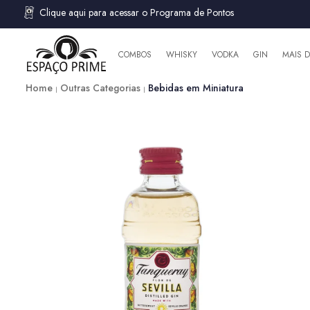
Clique aqui para acessar o Programa de Pontos
COMBOS
WHISKY
VODKA
GIN
MAIS 
Home
Outras Categorias
Bebidas em Miniatura