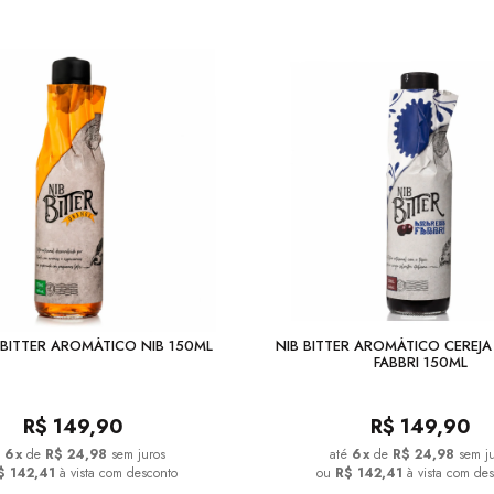
BITTER AROMÁTICO NIB 150ML
NIB BITTER AROMÁTICO CEREJ
FABBRI 150ML
R$
149,90
R$
149,90
6
x
de
R$ 24,98
sem juros
6
x
de
R$ 24,98
sem j
$ 142,41
à vista com desconto
ou
R$ 142,41
à vista com de