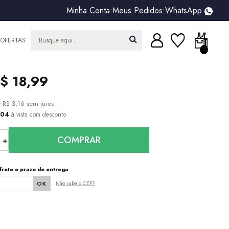
Minha Conta
•
Meus Pedidos
•
WhatsApp
OFERTAS
$ 18,99
e
R$ 3,16
sem juros
,04
à vista com desconto
COMPRAR
frete e prazo de entrega
Não sabe o CEP?