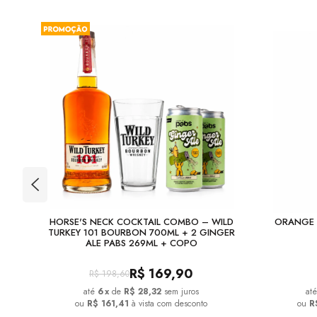
TION
HORSE'S NECK COCKTAIL COMBO – WILD
ORANGE 
TURKEY 101 BOURBON 700ML + 2 GINGER
ALE PABS 269ML + COPO
R$
169,90
R$
198,60
6
x
de
R$ 28,32
sem juros
ou
R$ 161,41
à vista com desconto
ou
R