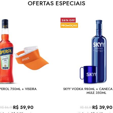
OFERTAS ESPECIAIS
26% OFF
PEROL 750ML + VISEIRA
SKYY VODKA 980ML + CANEC
MULE 350ML
R$
59,90
R$
39,90
R$
86,90
R$
53,80