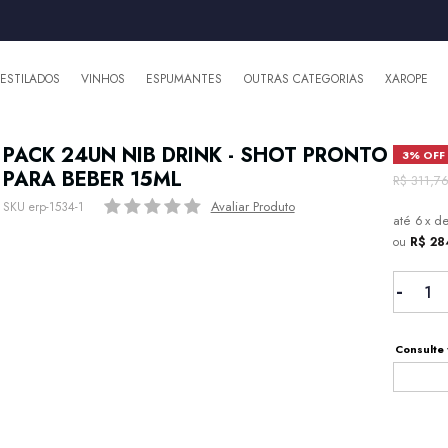
DESTILADOS
VINHOS
ESPUMANTES
OUTRAS CATEGORIAS
XAROPE
PACK 24UN NIB DRINK - SHOT PRONTO
3% OFF
PARA BEBER 15ML
R$ 311,7
Avaliar Produto
SKU erp-1534-1
6
x
d
ou
R$ 2
Consulte 