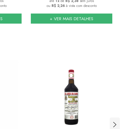
ros
1
x
de
R$ 2,38
sem juros
conto
ou
R$ 2,26
à vista com desconto
ES
+ VER MAIS DETALHES