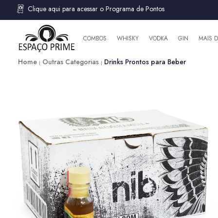
Clique aqui para acessar o Programa de Pontos
COMBOS
WHISKY
VODKA
GIN
MAIS 
Home
Outras Categorias
Drinks Prontos para Beber