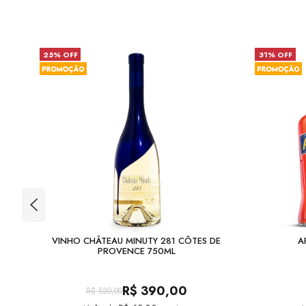
25% OFF
31% OFF
TZ
VINHO CHÂTEAU MINUTY 281 CÔTES DE
A
PROVENCE 750ML
R$
390,00
R$
520,00