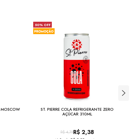
50% OFF
36
A MOSCOW
ST. PIERRE COLA REFRIGERANTE ZERO
GOL
AÇÚCAR 310ML
R$
2,38
R$
4,75