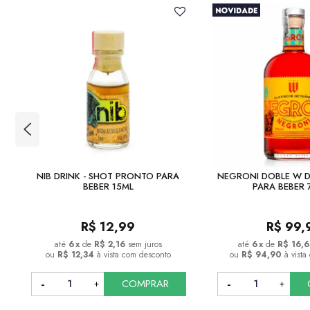
NIB DRINK - SHOT PRONTO PARA
NEGRONI DOBLE W 
BEBER 15ML
PARA BEBER 
R$
12,99
R$
99,
6
x
de
R$ 2,16
sem juros
6
x
de
R$ 16,6
ou
R$ 12,34
à vista com desconto
ou
R$ 94,90
à vist
COMPRAR
COMPRAR