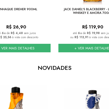
NHAQUE DREHER 900ML
JACK DANIEL'S BLACKBERRY - 
WHISKEY E AMORA 700
R$
26,90
R$
119,90
6
x
de
R$ 4,48
sem juros
6
x
de
R$ 19,98
sem ju
$ 25,56
à vista com desconto
ou
R$ 113,91
à vista com des
 VER MAIS DETALHES
+ VER MAIS DETALH
NOVIDADES