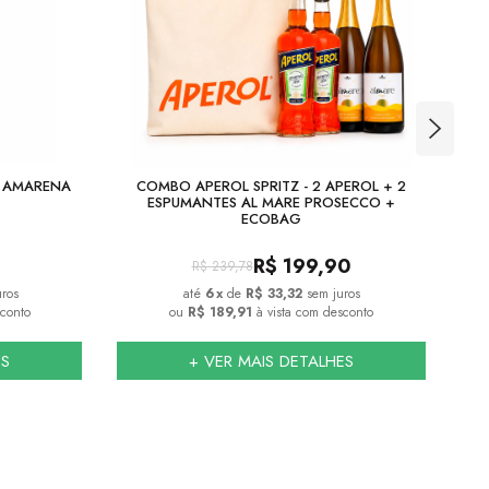
A AMARENA
COMBO APEROL SPRITZ - 2 APEROL + 2
COM
ESPUMANTES AL MARE PROSECCO +
ECOBAG
R$
199,90
R$
239,78
uros
6
x
de
R$ 33,32
sem juros
sconto
ou
R$ 189,91
à vista com desconto
ES
+ VER MAIS DETALHES