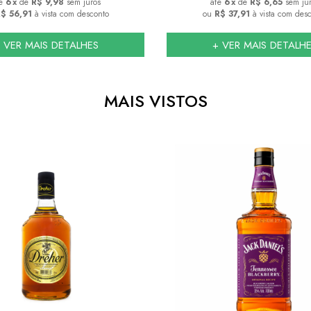
6
x
de
R$ 9,98
sem juros
6
x
de
R$ 6,65
sem ju
$ 56,91
à vista com desconto
ou
R$ 37,91
à vista com des
 VER MAIS DETALHES
+ VER MAIS DETALH
MAIS VISTOS