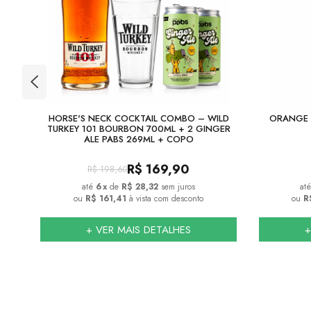
TION
HORSE'S NECK COCKTAIL COMBO – WILD
ORANGE 
TURKEY 101 BOURBON 700ML + 2 GINGER
ALE PABS 269ML + COPO
R$
169,90
R$
198,60
6
x
de
R$ 28,32
sem juros
ou
R$ 161,41
à vista com desconto
ou
R
+ VER MAIS DETALHES
+