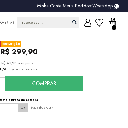
Minha Conta
•
Meus Pedidos
•
WhatsApp
OFERTAS
R$ 299,90
6
e
R$ 49,98
sem juros
84,90
à vista com desconto
COMPRAR
frete e prazo de entrega
Não sabe o CEP?