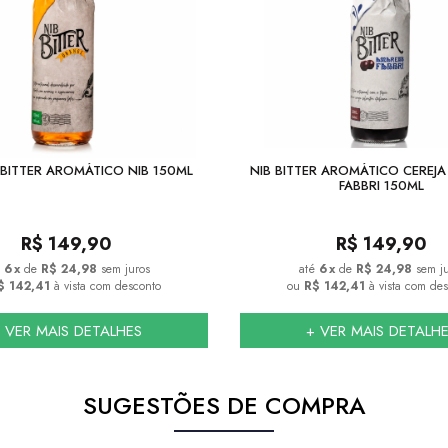
BITTER AROMÁTICO NIB 150ML
NIB BITTER AROMÁTICO CEREJ
FABBRI 150ML
R$
149,90
R$
149,90
6
x
de
R$ 24,98
sem juros
6
x
de
R$ 24,98
sem j
$ 142,41
à vista com desconto
ou
R$ 142,41
à vista com de
 VER MAIS DETALHES
+ VER MAIS DETALH
SUGESTÕES DE COMPRA