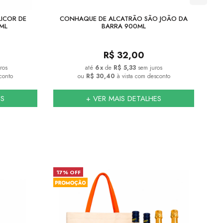
LICOR DE
CONHAQUE DE ALCATRÃO SÃO JOÃO DA
ML
BARRA 900ML
R$
32,00
ros
6
x
de
R$ 5,33
sem juros
conto
ou
R$ 30,40
à vista com desconto
ES
+ VER MAIS DETALHES
17% OFF
23