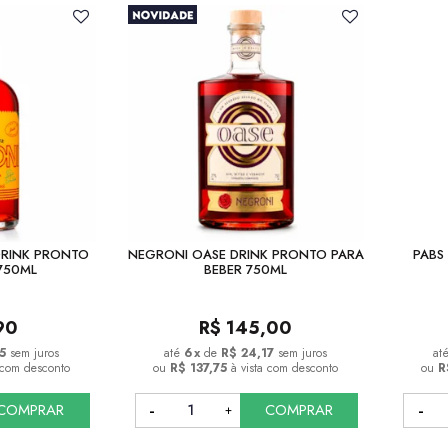
DRINK PRONTO
NEGRONI OASE DRINK PRONTO PARA
PABS
750ML
BEBER 750ML
90
R$
145,00
5
sem juros
6
x
de
R$ 24,17
sem juros
a com desconto
ou
R$ 137,75
à vista com desconto
ou
R
COMPRAR
COMPRAR
COMPRAR
COMPRAR