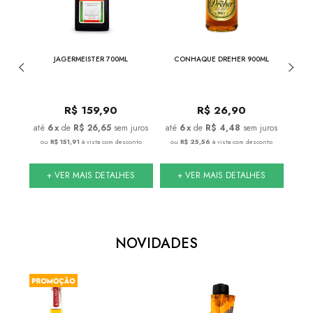
750ML
JAGERMEISTER 700ML
CONHAQUE DREHER 900ML
JACK 
DE
R$
159,90
R$
26,90
juros
6
x
de
R$ 26,65
sem juros
6
x
de
R$ 4,48
sem juros
onto
ou
R$ 151,91
à vista com desconto
ou
R$ 25,56
à vista com desconto
ou
S
+ VER MAIS DETALHES
+ VER MAIS DETALHES
NOVIDADES