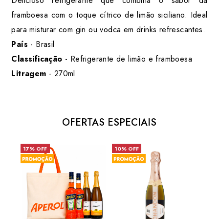
Delicioso refrigerante que combina o sabor da
framboesa com o toque cítrico de limão siciliano. Ideal
para misturar com gin ou vodca em drinks refrescantes.
País
- Brasil
Classificação
-
Refrigerante de limão e framboesa
Litragem
- 270ml
OFERTAS ESPECIAIS
17% OFF
10% OFF
31%