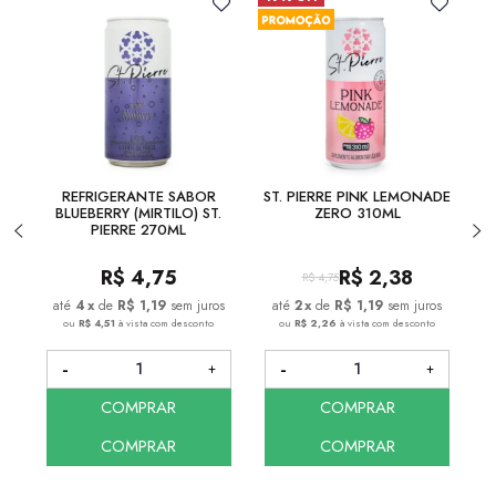
REFRIGERANTE SABOR
ST. PIERRE PINK LEMONADE
BLUEBERRY (MIRTILO) ST.
ZERO 310ML
PIERRE 270ML
R$
4,75
R$
2,38
R$
4,75
4
x
de
R$ 1,19
sem juros
2
x
de
R$ 1,19
sem juros
ou
R$ 4,51
à vista com desconto
ou
R$ 2,26
à vista com desconto
COMPRAR
COMPRAR
COMPRAR
COMPRAR