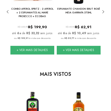
281
COMBO APEROL SPRITZ - 2 APEROL
ESPUMANTE CHANDON BRUT ROSÉ
0ML
+ 2 ESPUMANTES AL MARE
MEIA GARRAFA 375ML
PROSECCO + ECOBAG
0
R$
199,90
R$
62,91
R$
239,78
R$
69,90
juros
6
x
de
R$ 33,32
sem juros
6
x
de
R$ 10,49
sem juros
conto
ou
R$ 189,91
à vista com desconto
ou
R$ 59,77
à vista com desconto
ou
S
+ VER MAIS DETALHES
+ VER MAIS DETALHES
MAIS VISTOS