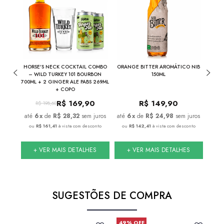
THE
HORSE'S NECK COCKTAIL COMBO
ORANGE BITTER AROMÁTICO NIB
NIB
INA
– WILD TURKEY 101 BOURBON
150ML
700ML + 2 GINGER ALE PABS 269ML
+ COPO
R$
169,90
R$
149,90
R$
198,60
juros
6
x
de
R$ 28,32
sem juros
6
x
de
R$ 24,98
sem juros
nto
ou
R$ 161,41
à vista com desconto
ou
R$ 142,41
à vista com desconto
ou
S
+ VER MAIS DETALHES
+ VER MAIS DETALHES
SUGESTÕES DE COMPRA
49% OFF