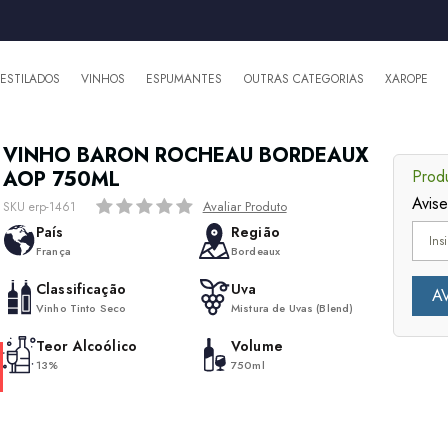
DESTILADOS
VINHOS
ESPUMANTES
OUTRAS CATEGORIAS
XAROPE
VINHO BARON ROCHEAU BORDEAUX
AOP 750ML
Produ
Avis
Avaliar Produto
SKU erp-1461
País
Região
França
Bordeaux
Classificação
Uva
Vinho Tinto Seco
Mistura de Uvas (Blend)
Teor Alcoólico
Volume
13%
750ml