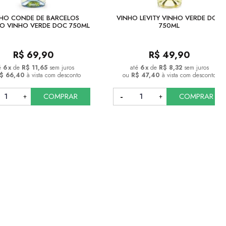
HO CONDE DE BARCELOS
VINHO LEVITY VINHO VERDE DOC
O VINHO VERDE DOC 750ML
750ML
R$
69,90
R$
49,90
6
x
de
R$ 11,65
sem juros
6
x
de
R$ 8,32
sem juros
$ 66,40
à vista com desconto
ou
R$ 47,40
à vista com desconto
COMPRAR
COMPRAR
COMPRAR
COMPRAR