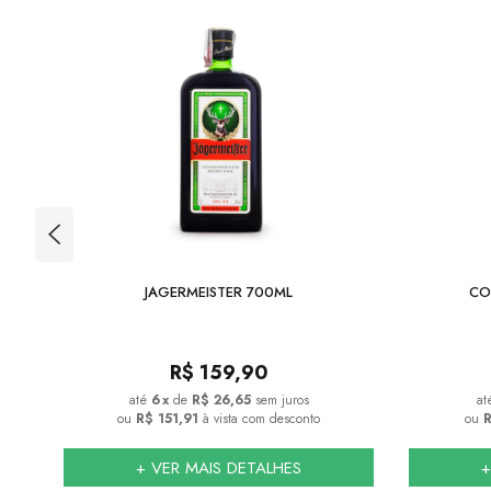
 -
JAGERMEISTER 700ML
CO
R$
159,90
6
x
de
R$ 26,65
sem juros
ou
R$ 151,91
à vista com desconto
ou
R
+ VER MAIS DETALHES
+