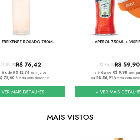
 FREIXENET ROSADO 750ML
APEROL 750ML + VISEI
R$
76,42
R$
59,90
R$
89,90
R$
86,90
6
x
de
R$ 12,74
sem juros
6
x
de
R$ 9,98
sem ju
$ 72,60
à vista com desconto
ou
R$ 56,91
à vista com des
 VER MAIS DETALHES
+ VER MAIS DETALH
MAIS VISTOS