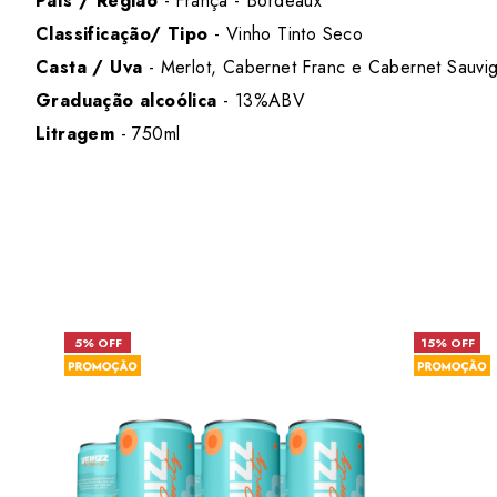
País / Região
- França - Bordeaux
Classificação/ Tipo
- Vinho Tinto Seco
Casta / Uva
- Merlot, Cabernet Franc e Cabernet Sauvi
Graduação alcoólica
- 13%ABV
Litragem
- 750ml
5% OFF
15% OFF