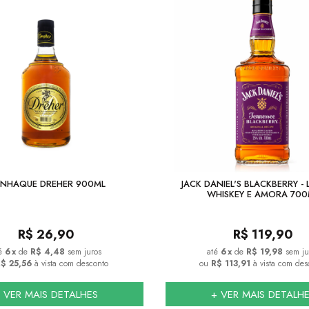
NHAQUE DREHER 900ML
JACK DANIEL'S BLACKBERRY - 
WHISKEY E AMORA 700
R$
26,90
R$
119,90
6
x
de
R$ 4,48
sem juros
6
x
de
R$ 19,98
sem ju
$ 25,56
à vista com desconto
ou
R$ 113,91
à vista com des
 VER MAIS DETALHES
+ VER MAIS DETALH