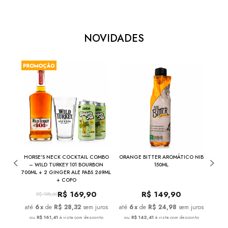
NOVIDADES
THE
HORSE'S NECK COCKTAIL COMBO
ORANGE BITTER AROMÁTICO NIB
NIB
INA
– WILD TURKEY 101 BOURBON
150ML
700ML + 2 GINGER ALE PABS 269ML
+ COPO
R$
169,90
R$
149,90
R$
198,60
juros
6
x
de
R$ 28,32
sem juros
6
x
de
R$ 24,98
sem juros
nto
ou
R$ 161,41
à vista com desconto
ou
R$ 142,41
à vista com desconto
ou