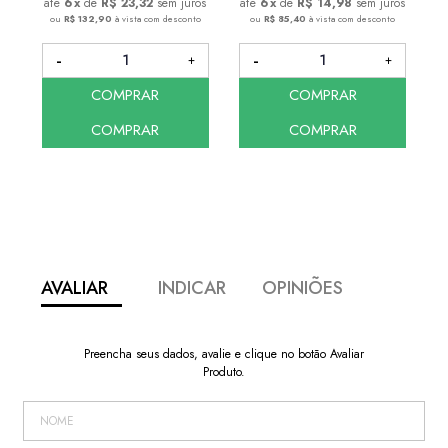
6
x
de
R$ 23,32
sem juros
6
x
de
R$ 14,98
sem juros
ou
R$ 132,90
à vista com desconto
ou
R$ 85,40
à vista com desconto
COMPRAR
COMPRAR
COMPRAR
COMPRAR
AVALIAR
INDICAR
OPINIÕES
Preencha seus dados, avalie e clique no botão Avaliar
Produto.