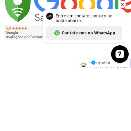
Entre em contato conosco no botão abaixo. Co
EVITE O CONSUMO EXCESSIVO DE ÁLCOOL. VENDA PROIBIDA PARA
MENORES DE 18 ANOS. SE BEBER, NÃO DIRIJA.
As imagens dos produtos têm caráter meramente ilustrativo. Os preços e condições
podem ser alterados sem aviso prévio. A inclusão de um produto no carrinho de
compras não garante a efetivação da compra nem configura sua reserva pelo
consumidor, estando a aquisição sujeita à disponibilidade de estoque. A
conclusão da venda dependerá ainda da análise e validação dos dados do