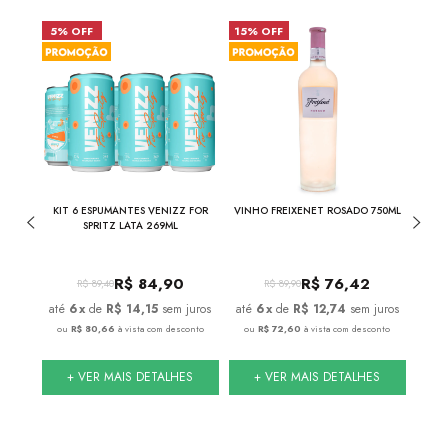
5% OFF
15% OFF
31%
ROS
KIT 6 ESPUMANTES VENIZZ FOR
VINHO FREIXENET ROSADO 750ML
ML
SPRITZ LATA 269ML
R$
84,90
R$
76,42
R$
89,40
R$
89,90
juros
6
x
de
R$ 14,15
sem juros
6
x
de
R$ 12,74
sem juros
onto
ou
R$ 80,66
à vista com desconto
ou
R$ 72,60
à vista com desconto
ou
S
+ VER MAIS DETALHES
+ VER MAIS DETALHES