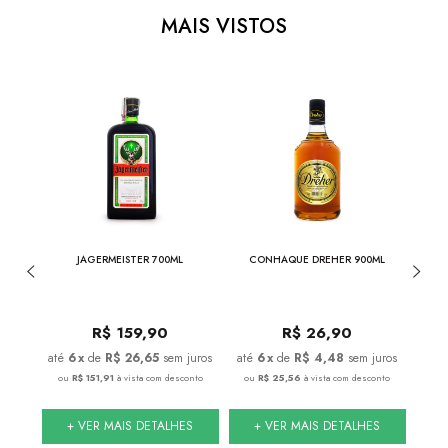
MAIS VISTOS
ER
JAGERMEISTER 700ML
CONHAQUE DREHER 900ML
JACK 
3L
DE
R$
159,90
R$
26,90
 juros
6
x
de
R$ 26,65
sem juros
6
x
de
R$ 4,48
sem juros
conto
ou
R$ 151,91
à vista com desconto
ou
R$ 25,56
à vista com desconto
ou
S
+ VER MAIS DETALHES
+ VER MAIS DETALHES