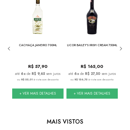
NOIR
CACHAÇA JANEIRO 700ML
LICOR BAILEY'S IRISH CREAM 750ML
LICO
ML
R$
57,90
R$
165,00
juros
6
x
de
R$ 9,65
sem juros
6
x
de
R$ 27,50
sem juros
onto
ou
R$ 55,01
à vista com desconto
ou
R$ 156,75
à vista com desconto
ou
S
+ VER MAIS DETALHES
+ VER MAIS DETALHES
MAIS VISTOS