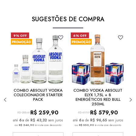
SUGESTÕES DE COMPRA
9% OFF
6% OFF
COMBO ABSOLUT VODKA
COMBO VODKA ABSOLUT
COLECIONADOR STARTER
ELYX 1,75L + 8
PACK
ENERGÉTICOS RED BULL
250ML
R$
259,90
R$
579,90
R$
288,60
R$
617,01
6
x
de
R$ 43,32
sem juros
6
x
de
R$ 96,65
sem juros
ou
R$ 246,90
à vista com desconto
ou
R$ 550,90
à vista com desconto