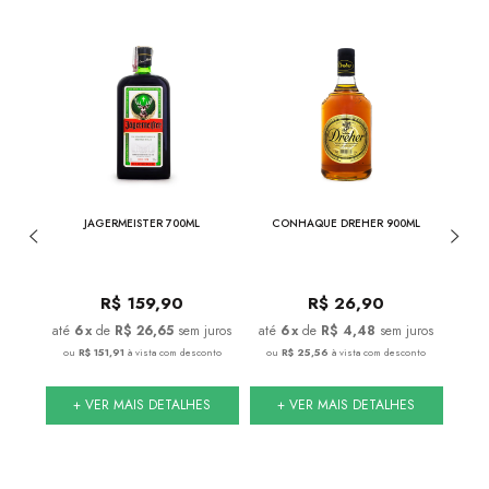
NESSEE
JAGERMEISTER 700ML
CONHAQUE DREHER 900ML
JACK 
DE
0
R$
159,90
R$
26,90
juros
6
x
de
R$ 26,65
sem juros
6
x
de
R$ 4,48
sem juros
conto
ou
R$ 151,91
à vista com desconto
ou
R$ 25,56
à vista com desconto
ou
S
+ VER MAIS DETALHES
+ VER MAIS DETALHES