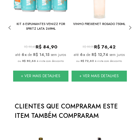
ROS
KIT 6 ESPUMANTES VENIZZ FOR
VINHO FREIXENET ROSADO 750ML
ML
SPRITZ LATA 269ML
R$
84,90
R$
76,42
R$
89,40
R$
89,90
juros
6
x
de
R$ 14,15
sem juros
6
x
de
R$ 12,74
sem juros
onto
ou
R$ 80,66
à vista com desconto
ou
R$ 72,60
à vista com desconto
ou
S
+ VER MAIS DETALHES
+ VER MAIS DETALHES
CLIENTES QUE COMPRARAM ESTE 
ITEM TAMBÉM COMPRARAM