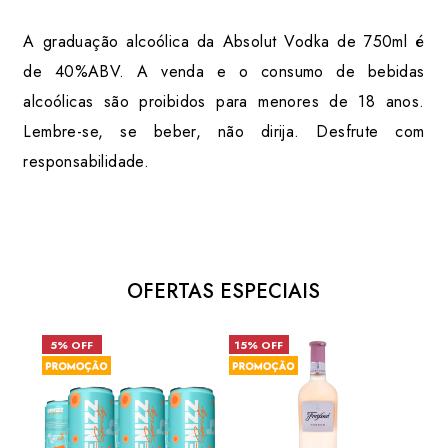
A graduação alcoólica da Absolut Vodka de 750ml é
de 40%ABV. A venda e o consumo de bebidas
alcoólicas são proibidos para menores de 18 anos.
Lembre-se, se beber, não dirija. Desfrute com
responsabilidade.
OFERTAS ESPECIAIS
5% OFF
15% OFF
31%