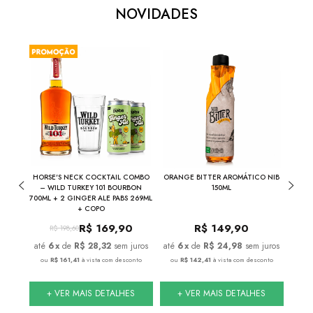
NOVIDADES
THE
HORSE'S NECK COCKTAIL COMBO
ORANGE BITTER AROMÁTICO NIB
NIB
INA
– WILD TURKEY 101 BOURBON
150ML
700ML + 2 GINGER ALE PABS 269ML
+ COPO
R$
169,90
R$
149,90
R$
198,60
juros
6
x
de
R$ 28,32
sem juros
6
x
de
R$ 24,98
sem juros
nto
ou
R$ 161,41
à vista com desconto
ou
R$ 142,41
à vista com desconto
ou
S
+ VER MAIS DETALHES
+ VER MAIS DETALHES