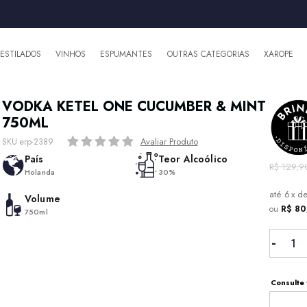
DESTILADOS
VINHOS
ESPUMANTES
OUTRAS CATEGORIAS
XAROPE
VODKA KETEL ONE CUCUMBER & MINT
750ML
Avaliar Produto
SKU erp-2389
País
Teor Alcoólico
R$ 129,9
Holanda
30%
6
x
d
Volume
ou
R$ 80
750ml
Consulte 