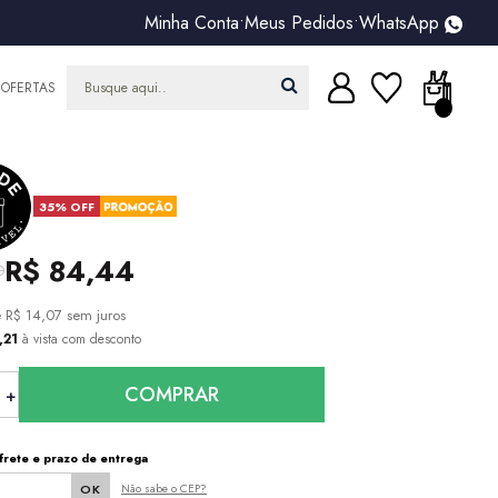
Minha Conta
•
Meus Pedidos
•
WhatsApp
OFERTAS
35% OFF
R$ 84,44
0
e
R$ 14,07
sem juros
,21
à vista com desconto
COMPRAR
frete e prazo de entrega
Não sabe o CEP?