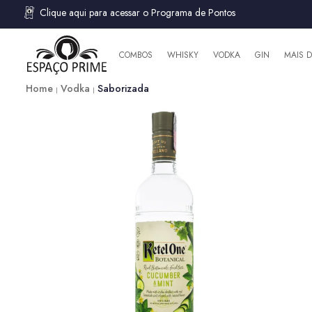
Clique aqui para acessar o Programa de Pontos
COMBOS
WHISKY
VODKA
GIN
MAIS 
Home
Vodka
Saborizada