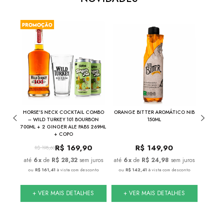
THE
HORSE'S NECK COCKTAIL COMBO
ORANGE BITTER AROMÁTICO NIB
NIB
INA
– WILD TURKEY 101 BOURBON
150ML
700ML + 2 GINGER ALE PABS 269ML
+ COPO
R$
169,90
R$
149,90
R$
198,60
juros
6
x
de
R$ 28,32
sem juros
6
x
de
R$ 24,98
sem juros
nto
ou
R$ 161,41
à vista com desconto
ou
R$ 142,41
à vista com desconto
ou
S
+ VER MAIS DETALHES
+ VER MAIS DETALHES