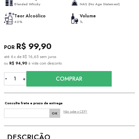
Blended Whisky
NAS (No Age Statement)
Teor Alcoólico
Volume
40%
1L
R$ 99,90
6
x
de
R$ 16,65
sem juros
ou
R$ 94,90
à vista com desconto
COMPRAR
Consulte frete e prazo de entrega
Não sabe o CEP?
DESCRIÇÃO