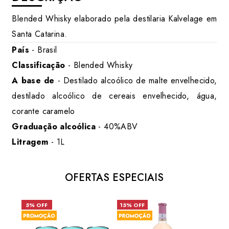
Blended Whisky elaborado pela destilaria Kalvelage em
Santa Catarina.
País
- Brasil
Classificação
- Blended Whisky
A base de
- Destilado alcoólico de malte envelhecido,
destilado alcoólico de cereais envelhecido, água,
corante caramelo
Graduação alcoólica
- 40%ABV
Litragem
- 1L
OFERTAS ESPECIAIS
5% OFF
15% OFF
31%