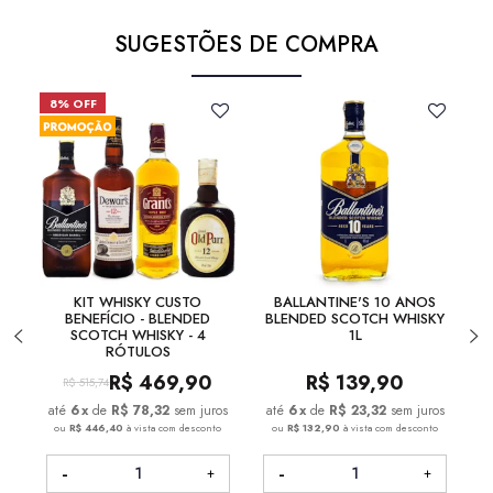
SUGESTÕES DE COMPRA
8% OFF
KIT WHISKY CUSTO
BALLANTINE'S 10 ANOS
BENEFÍCIO - BLENDED
BLENDED SCOTCH WHISKY
B
SCOTCH WHISKY - 4
1L
RÓTULOS
R$
469,90
R$
139,90
R$
515,74
6
x
de
R$ 78,32
sem juros
6
x
de
R$ 23,32
sem juros
ou
R$ 446,40
à vista com desconto
ou
R$ 132,90
à vista com desconto