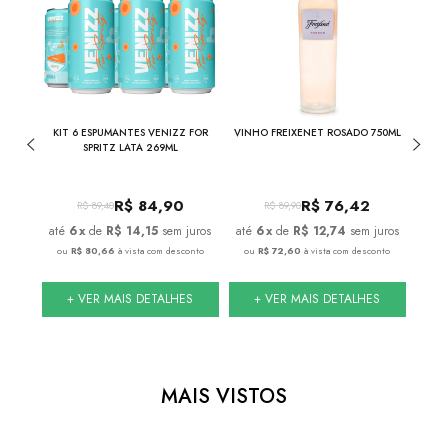
ROS
KIT 6 ESPUMANTES VENIZZ FOR
VINHO FREIXENET ROSADO 750ML
ML
SPRITZ LATA 269ML
R$
84,90
R$
76,42
R$
89,40
R$
89,90
juros
6
x
de
R$ 14,15
sem juros
6
x
de
R$ 12,74
sem juros
onto
ou
R$ 80,66
à vista com desconto
ou
R$ 72,60
à vista com desconto
ou
S
+ VER MAIS DETALHES
+ VER MAIS DETALHES
MAIS VISTOS