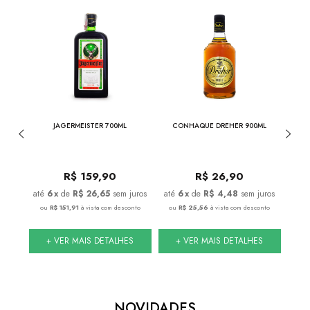
NESSEE
JAGERMEISTER 700ML
CONHAQUE DREHER 900ML
JACK 
DE
0
R$
159,90
R$
26,90
juros
6
x
de
R$ 26,65
sem juros
6
x
de
R$ 4,48
sem juros
conto
ou
R$ 151,91
à vista com desconto
ou
R$ 25,56
à vista com desconto
ou
S
+ VER MAIS DETALHES
+ VER MAIS DETALHES
NOVIDADES