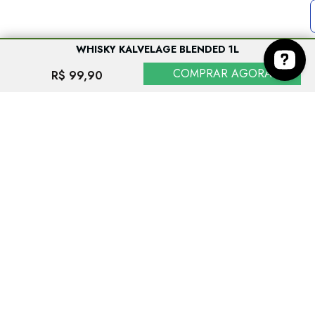
WHISKY KALVELAGE BLENDED 1L
COMPRAR AGORA
R$ 99,90
EVITE O CONSUMO EXCESSIVO DE ÁLCOOL. VENDA PROIBIDA PARA
MENORES DE 18 ANOS. SE BEBER, NÃO DIRIJA.
As imagens dos produtos têm caráter meramente ilustrativo. Os preços e condições
podem ser alterados sem aviso prévio. A inclusão de um produto no carrinho de
compras não garante a efetivação da compra nem configura sua reserva pelo
consumidor, estando a aquisição sujeita à disponibilidade de estoque. A
conclusão da venda dependerá ainda da análise e validação dos dados do
consumidor.
Espaço Prime Comercio de Bebidas e Delicatessen - CNPJ: 17.988.747/0001-00 ©
Todos os direitos reservados 2013-
2026