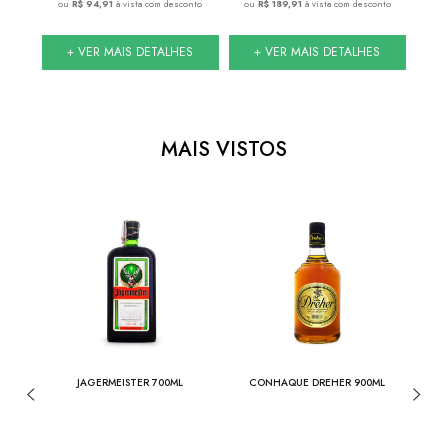
onto
ou
R$ 94,91
à vista com desconto
ou
R$ 189,91
à vista com desconto
ou
S
+ VER MAIS DETALHES
+ VER MAIS DETALHES
MAIS VISTOS
750ML
JAGERMEISTER 700ML
CONHAQUE DREHER 900ML
CON