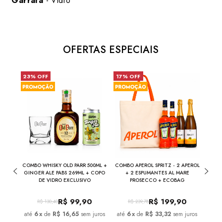
Garrafa
- Vidro
OFERTAS ESPECIAIS
23% OFF
17% OFF
6% 
UMANTE
COMBO WHISKY OLD PARR 500ML +
COMBO APEROL SPRITZ - 2 APEROL
COM
ML
GINGER ALE PABS 269ML + COPO
+ 2 ESPUMANTES AL MARE
VER
DE VIDRO EXCLUSIVO
PROSECCO + ECOBAG
ESPUM
0
R$
99,90
R$
199,90
R$
130,40
R$
239,78
juros
6
x
de
R$ 16,65
sem juros
6
x
de
R$ 33,32
sem juros