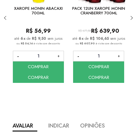
XAROPE MONIN ABACAXI
PACK 12UN XAROPE MONIN
P
700ML
CRANBERRY 700ML
R$
56,99
R$
639,90
R$
671,88
6
x
de
R$ 9,50
sem juros
6
x
de
R$ 106,65
sem juros
ou
R$ 54,14
à vista com desconto
ou
R$ 607,90
à vista com desconto
COMPRAR
COMPRAR
COMPRAR
COMPRAR
AVALIAR
INDICAR
OPINIÕES