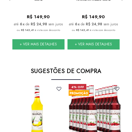
R$
149,90
R$
149,90
juros
6
x
de
R$ 24,98
sem juros
6
x
de
R$ 24,98
sem juros
nto
ou
R$ 142,41
à vista com desconto
ou
R$ 142,41
à vista com desconto
ou
S
+ VER MAIS DETALHES
+ VER MAIS DETALHES
SUGESTÕES DE COMPRA
4% OFF
4