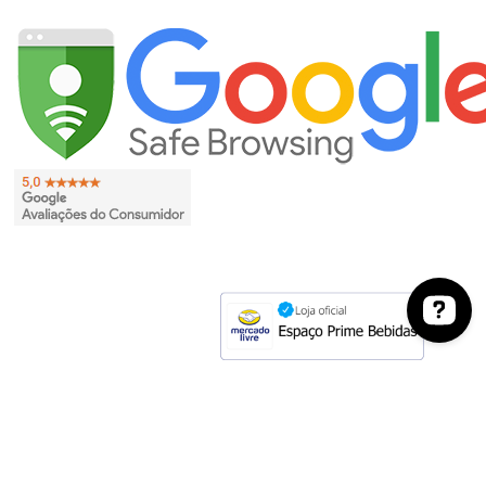
EVITE O CONSUMO EXCESSIVO DE ÁLCOOL. VENDA PROIBIDA PARA
MENORES DE 18 ANOS. SE BEBER, NÃO DIRIJA.