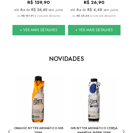
R$
159,90
R$
26,90
juros
6
x
de
R$ 26,65
sem juros
6
x
de
R$ 4,48
sem juros
onto
ou
R$ 151,91
à vista com desconto
ou
R$ 25,56
à vista com desconto
ou
S
+ VER MAIS DETALHES
+ VER MAIS DETALHES
NOVIDADES
17%
THE
ORANGE BITTER AROMÁTICO NIB
NIB BITTER AROMÁTICO CEREJA
COMBO
INA
150ML
AMARENA FABBRI 150ML
+