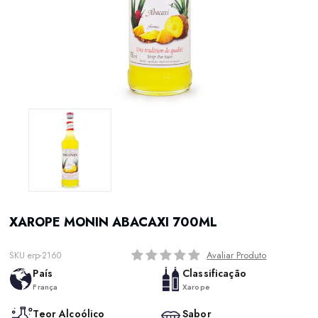
XAROPE MONIN ABACAXI 700ML
Avaliar Produto
SKU erp-2160
País
Classificação
França
Xarope
Teor Alcoólico
Sabor