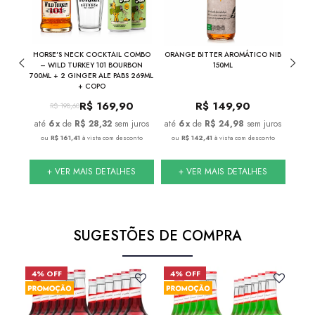
THE
HORSE'S NECK COCKTAIL COMBO
ORANGE BITTER AROMÁTICO NIB
NIB
INA
– WILD TURKEY 101 BOURBON
150ML
700ML + 2 GINGER ALE PABS 269ML
+ COPO
R$
169,90
R$
149,90
R$
198,60
juros
6
x
de
R$ 28,32
sem juros
6
x
de
R$ 24,98
sem juros
nto
ou
R$ 161,41
à vista com desconto
ou
R$ 142,41
à vista com desconto
ou
S
+ VER MAIS DETALHES
+ VER MAIS DETALHES
SUGESTÕES DE COMPRA
4% OFF
4% OFF
6