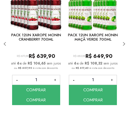
PACK 12UN XAROPE MONIN
PACK 12UN XAROPE MONIN
P
CRANBERRY 700ML
MAÇÃ VERDE 700ML
R$
639,90
R$
649,90
R$
671,88
R$
683,88
6
x
de
R$ 106,65
sem juros
6
x
de
R$ 108,32
sem juros
ou
R$ 607,90
à vista com desconto
ou
R$ 617,40
à vista com desconto
COMPRAR
COMPRAR
COMPRAR
COMPRAR