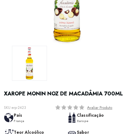
XAROPE MONIN NOZ DE MACADÂMIA 700ML
Avaliar Produto
SKU erp-2423
País
Classificação
França
Xarope
Teor Alcoólico
Sabor