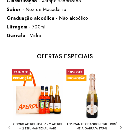
Classificação
- Xarope saborizado
Sabor
- Noz de Macadâmia
Graduação alcoólica
- Não alcoólico
Litragem
- 700ml
Garrafa
- Vidro
OFERTAS ESPECIAIS
17% OFF
10% OFF
31%
281
COMBO APEROL SPRITZ - 2 APEROL
ESPUMANTE CHANDON BRUT ROSÉ
0ML
+ 2 ESPUMANTES AL MARE
MEIA GARRAFA 375ML