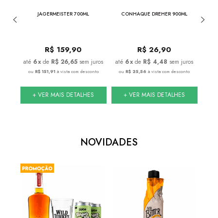
750ML
JAGERMEISTER 700ML
CONHAQUE DREHER 900ML
JACK 
DE
R$
159,90
R$
26,90
juros
6
x
de
R$ 26,65
sem juros
6
x
de
R$ 4,48
sem juros
onto
ou
R$ 151,91
à vista com desconto
ou
R$ 25,56
à vista com desconto
ou
S
+ VER MAIS DETALHES
+ VER MAIS DETALHES
NOVIDADES