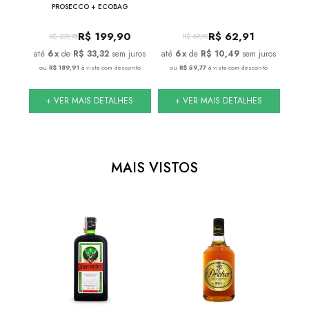
PROSECCO + ECOBAG
0
R$
199,90
R$
62,91
R$
239,78
R$
69,90
juros
6
x
de
R$ 33,32
sem juros
6
x
de
R$ 10,49
sem juros
conto
ou
R$ 189,91
à vista com desconto
ou
R$ 59,77
à vista com desconto
ou
S
+ VER MAIS DETALHES
+ VER MAIS DETALHES
MAIS VISTOS