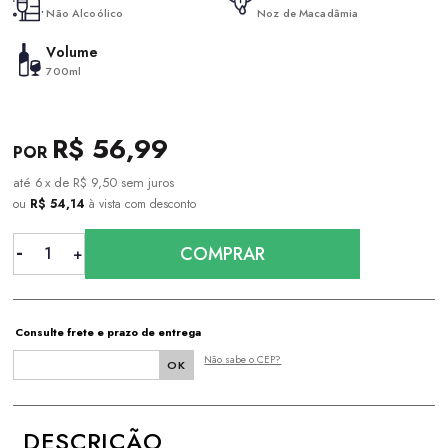
Não Alcoólico
Noz de Macadâmia
Volume
700ml
R$ 56,99
6
x
de
R$ 9,50
sem juros
ou
R$ 54,14
à vista com desconto
COMPRAR
Consulte frete e prazo de entrega
Não sabe o CEP?
DESCRIÇÃO