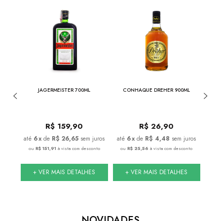
ALBEC
JAGERMEISTER 700ML
CONHAQUE DREHER 900ML
JACK 
DE
R$
159,90
R$
26,90
juros
6
x
de
R$ 26,65
sem juros
6
x
de
R$ 4,48
sem juros
conto
ou
R$ 151,91
à vista com desconto
ou
R$ 25,56
à vista com desconto
ou
S
+ VER MAIS DETALHES
+ VER MAIS DETALHES
NOVIDADES