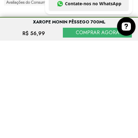
XAROPE MONIN PÊSSEGO 700ML
COMPRAR AGORA
R$ 56,99
Entre em contato conosco no botão abaixo. Co
EVITE O CONSUMO EXCESSIVO DE ÁLCOOL. VENDA PROIBIDA PARA
MENORES DE 18 ANOS. SE BEBER, NÃO DIRIJA.
As imagens dos produtos têm caráter meramente ilustrativo. Os preços e condições
podem ser alterados sem aviso prévio. A inclusão de um produto no carrinho de
compras não garante a efetivação da compra nem configura sua reserva pelo
consumidor, estando a aquisição sujeita à disponibilidade de estoque. A
conclusão da venda dependerá ainda da análise e validação dos dados do
consumidor.
Espaço Prime Comercio de Bebidas e Delicatessen - CNPJ: 17.988.747/0001-00 ©
Todos os direitos reservados 2013-
2026