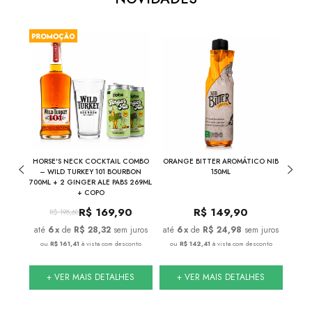
THE
HORSE'S NECK COCKTAIL COMBO
ORANGE BITTER AROMÁTICO NIB
NIB
INA
– WILD TURKEY 101 BOURBON
150ML
700ML + 2 GINGER ALE PABS 269ML
+ COPO
R$
169,90
R$
149,90
R$
198,60
juros
6
x
de
R$ 28,32
sem juros
6
x
de
R$ 24,98
sem juros
nto
ou
R$ 161,41
à vista com desconto
ou
R$ 142,41
à vista com desconto
ou
S
+ VER MAIS DETALHES
+ VER MAIS DETALHES