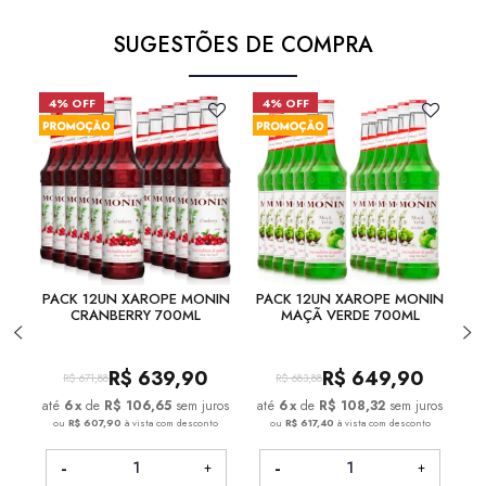
SUGESTÕES DE COMPRA
4% OFF
4% OFF
6
PACK 12UN XAROPE MONIN
PACK 12UN XAROPE MONIN
P
CRANBERRY 700ML
MAÇÃ VERDE 700ML
R$
639,90
R$
649,90
R$
671,88
R$
683,88
6
x
de
R$ 106,65
sem juros
6
x
de
R$ 108,32
sem juros
ou
R$ 607,90
à vista com desconto
ou
R$ 617,40
à vista com desconto