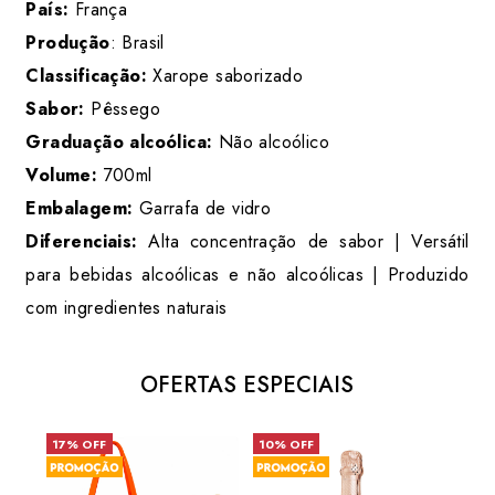
País:
França
Produção
: Brasil
Classificação:
Xarope saborizado
Sabor:
Pêssego
Graduação alcoólica:
Não alcoólico
Volume:
700ml
Embalagem:
Garrafa de vidro
Diferenciais:
Alta concentração de sabor | Versátil
para bebidas alcoólicas e não alcoólicas | Produzido
com ingredientes naturais
OFERTAS ESPECIAIS
17% OFF
10% OFF
31%