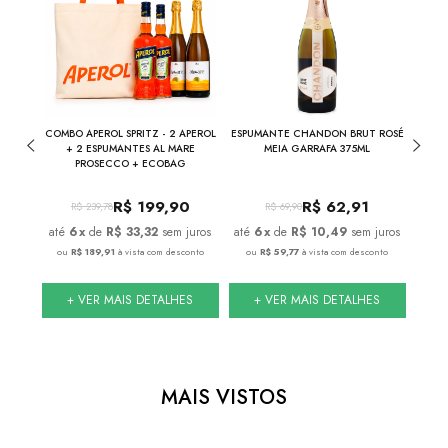
281
COMBO APEROL SPRITZ - 2 APEROL
ESPUMANTE CHANDON BRUT ROSÉ
0ML
+ 2 ESPUMANTES AL MARE
MEIA GARRAFA 375ML
PROSECCO + ECOBAG
0
R$
199,90
R$
62,91
R$
239,78
R$
69,90
juros
6
x
de
R$ 33,32
sem juros
6
x
de
R$ 10,49
sem juros
conto
ou
R$ 189,91
à vista com desconto
ou
R$ 59,77
à vista com desconto
ou
S
+ VER MAIS DETALHES
+ VER MAIS DETALHES
MAIS VISTOS