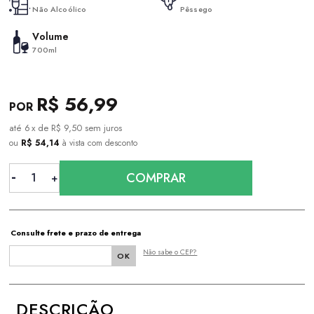
Não Alcoólico
Pêssego
Volume
700ml
R$ 56,99
6
x
de
R$ 9,50
sem juros
ou
R$ 54,14
à vista com desconto
COMPRAR
Consulte frete e prazo de entrega
Não sabe o CEP?
DESCRIÇÃO