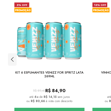
5% OFF
15% OFF
 -
KIT 6 ESPUMANTES VENIZZ FOR SPRITZ LATA
VINHO
269ML
R$
84,90
R$
89,40
6
x
de
R$ 14,15
sem juros
ou
R$ 80,66
à vista com desconto
ou
R