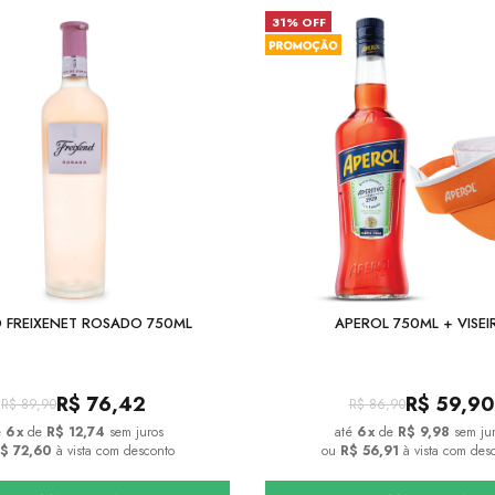
31% OFF
 FREIXENET ROSADO 750ML
APEROL 750ML + VISEI
R$
76,42
R$
59,90
R$
89,90
R$
86,90
6
x
de
R$ 12,74
sem juros
6
x
de
R$ 9,98
sem ju
$ 72,60
à vista com desconto
ou
R$ 56,91
à vista com des