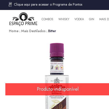
Clique aqui para acessar o Programa de Pontos
COMBOS
WHISKY
VODKA
GIN
MAIS 
Home
Mais Destilados
Bitter
Produto indisponível