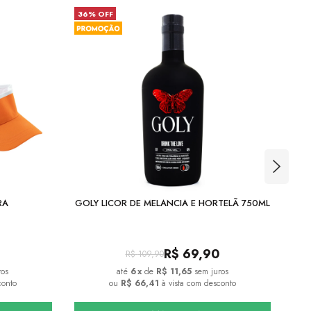
36% OFF
30
RA
GOLY LICOR DE MELANCIA E HORTELÃ 750ML
R$
69,90
R$
109,90
ros
6
x
de
R$ 11,65
sem juros
conto
ou
R$ 66,41
à vista com desconto