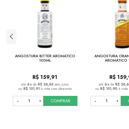
ANGOSTURA BITTER AROMÁTICO
ANGOSTURA ORANG
100ML
AROMÁTICO 
R$
159,91
R$
159
6
x
de
R$ 26,65
sem juros
6
x
de
R$ 26,6
ou
R$ 151,91
à vista com desconto
ou
R$ 151,90
à vist
COMPRAR
COMPRAR