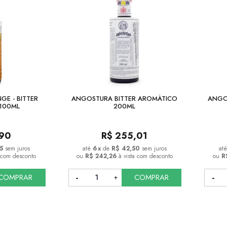
E - BITTER
ANGOSTURA BITTER AROMÁTICO
ANGO
100ML
200ML
,90
R$
255,01
5
sem juros
6
x
de
R$ 42,50
sem juros
a com desconto
ou
R$ 242,26
à vista com desconto
ou
R
COMPRAR
COMPRAR
COMPRAR
COMPRAR