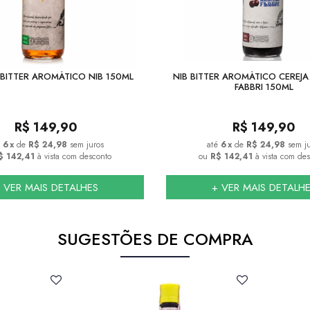
BITTER AROMÁTICO NIB 150ML
NIB BITTER AROMÁTICO CEREJ
FABBRI 150ML
R$
149,90
R$
149,90
6
x
de
R$ 24,98
sem juros
6
x
de
R$ 24,98
sem j
$ 142,41
à vista com desconto
ou
R$ 142,41
à vista com de
 VER MAIS DETALHES
+ VER MAIS DETALH
SUGESTÕES DE COMPRA