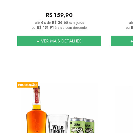
R$
159,90
6
x
de
R$ 26,65
sem juros
ou
R$ 151,91
à vista com desconto
ou
R
+ VER MAIS DETALHES
+