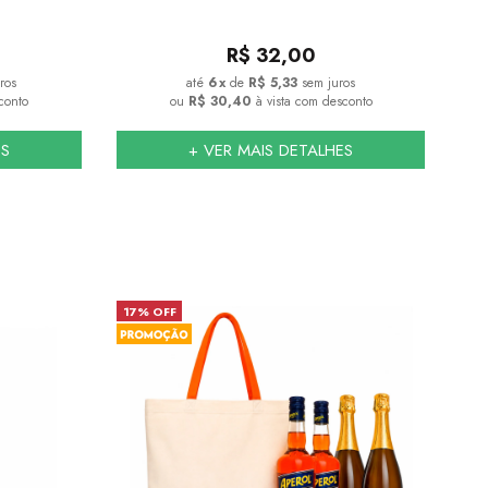
R$
32,00
ros
6
x
de
R$ 5,33
sem juros
conto
ou
R$ 30,40
à vista com desconto
ES
+ VER MAIS DETALHES
17% OFF
23