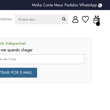
Minha Conta
•
Meus Pedidos
•
WhatsApp
OFERTAS
to Indisponível
e-me quando chegar