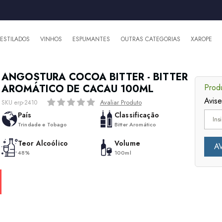
DESTILADOS
VINHOS
ESPUMANTES
OUTRAS CATEGORIAS
XAROPE
ANGOSTURA COCOA BITTER - BITTER
AROMÁTICO DE CACAU 100ML
Produ
Avis
Avaliar Produto
SKU erp-2410
País
Classificação
Trindade e Tobago
Bitter Aromático
Teor Alcoólico
Volume
48%
100ml