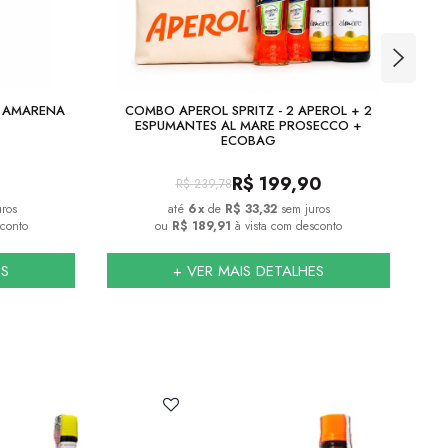
A AMARENA
COMBO APEROL SPRITZ - 2 APEROL + 2
COM
ESPUMANTES AL MARE PROSECCO +
ECOBAG
R$
199,90
R$
239,78
uros
6
x
de
R$ 33,32
sem juros
sconto
ou
R$ 189,91
à vista com desconto
ES
+ VER MAIS DETALHES