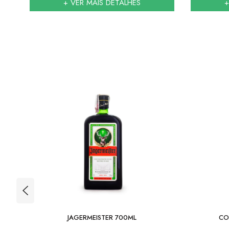
+ VER MAIS DETALHES
+
 -
JAGERMEISTER 700ML
CO