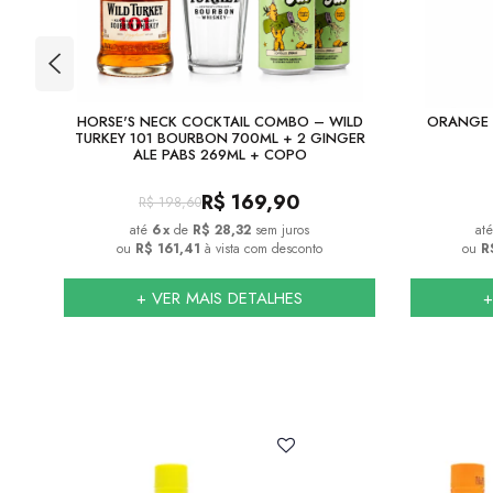
TION
HORSE'S NECK COCKTAIL COMBO – WILD
ORANGE 
TURKEY 101 BOURBON 700ML + 2 GINGER
ALE PABS 269ML + COPO
R$
169,90
R$
198,60
6
x
de
R$ 28,32
sem juros
ou
R$ 161,41
à vista com desconto
ou
R
+ VER MAIS DETALHES
+