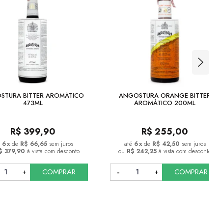
STURA BITTER AROMÁTICO
ANGOSTURA ORANGE BITTER
473ML
AROMÁTICO 200ML
R$
399,90
R$
255,00
6
x
de
R$ 66,65
sem juros
6
x
de
R$ 42,50
sem juros
$ 379,90
à vista com desconto
ou
R$ 242,25
à vista com desconto
COMPRAR
COMPRAR
COMPRAR
COMPRAR