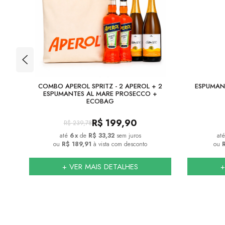
DE
COMBO APEROL SPRITZ - 2 APEROL + 2
ESPUMAN
ESPUMANTES AL MARE PROSECCO +
ECOBAG
R$
199,90
R$
239,78
6
x
de
R$ 33,32
sem juros
ou
R$ 189,91
à vista com desconto
ou
R
+ VER MAIS DETALHES
+