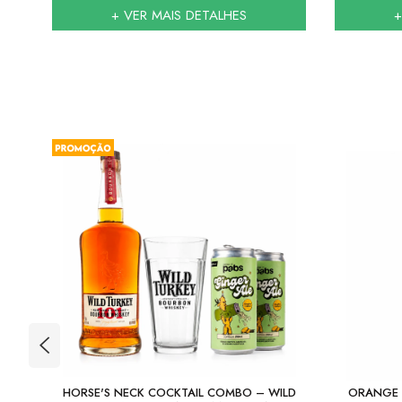
+ VER MAIS DETALHES
+
TION
HORSE'S NECK COCKTAIL COMBO – WILD
ORANGE 