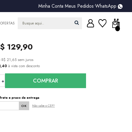
Minha Conta
•
Meus Pedidos
•
WhatsApp
OFERTAS
$ 129,90
e
R$ 21,65
sem juros
3,40
à vista com desconto
COMPRAR
frete e prazo de entrega
Não sabe o CEP?