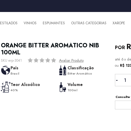
DESTILADOS
VINHOS
ESPUMANTES
OUTRAS CATEGORIAS
XAROPE
R
ORANGE BITTER AROMÁTICO NIB
100ML
6
x
d
Avaliar Produto
SKU erp-3041
ou
R$ 12
País
Classificação
Brasil
Bitter Aromático
Teor Alcoólico
Volume
40%
100ml
Consulte 