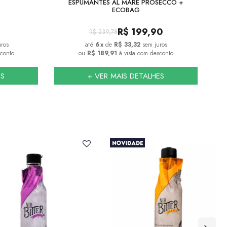
ESPUMANTES AL MARE PROSECCO +
ECOBAG
R$
199,90
R$
239,78
uros
6
x
de
R$ 33,32
sem juros
sconto
ou
R$ 189,91
à vista com desconto
ES
+ VER MAIS DETALHES