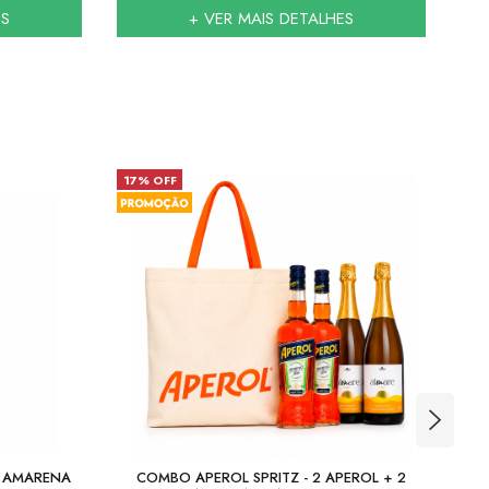
ES
+ VER MAIS DETALHES
17% OFF
23
A AMARENA
COMBO APEROL SPRITZ - 2 APEROL + 2
COM