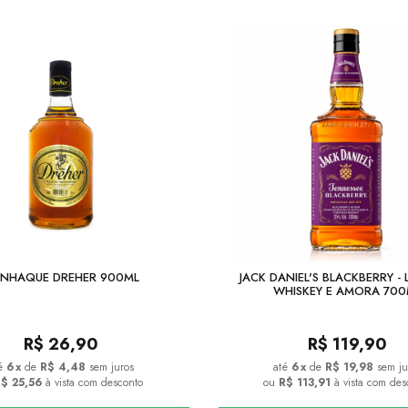
NHAQUE DREHER 900ML
JACK DANIEL'S BLACKBERRY - 
WHISKEY E AMORA 700
R$
26,90
R$
119,90
6
x
de
R$ 4,48
sem juros
6
x
de
R$ 19,98
sem ju
$ 25,56
à vista com desconto
ou
R$ 113,91
à vista com des