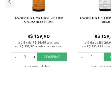
ANGOSTURA ORANGE - BITTER
ANGOSTURA BITTE
AROMÁTICO 100ML
100ML
R$
159,90
R$
159
6
x
de
R$ 26,65
sem juros
6
x
de
R$ 26,6
ou
R$ 151,90
à vista com desconto
ou
R$ 151,91
à vist
COMPRAR
+ ver mais detalhes
+ ver mais det