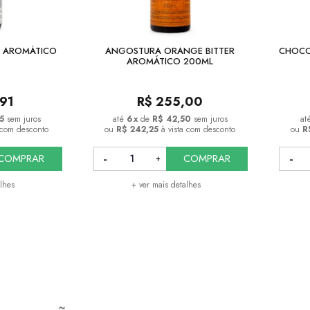
R AROMÁTICO
ANGOSTURA ORANGE BITTER
CHOCO
AROMÁTICO 200ML
,91
R$
255,00
5
sem juros
6
x
de
R$ 42,50
sem juros
a com desconto
ou
R$ 242,25
à vista com desconto
ou
R
COMPRAR
COMPRAR
alhes
+ ver mais detalhes