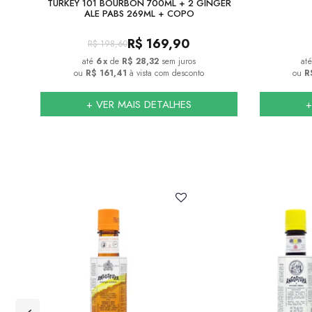
TURKEY 101 BOURBON 700ML + 2 GINGER
ALE PABS 269ML + COPO
R$
169,90
R$
198,60
6
x
de
R$ 28,32
sem juros
ou
R$ 161,41
à vista com desconto
ou
R
+ VER MAIS DETALHES
+