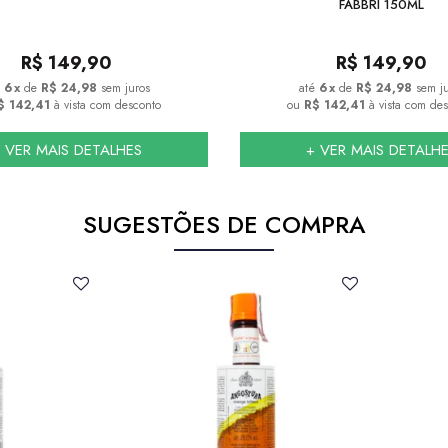
FABBRI 150ML
R$
149,90
R$
149,90
6
x
de
R$ 24,98
sem juros
6
x
de
R$ 24,98
sem j
$ 142,41
à vista com desconto
ou
R$ 142,41
à vista com de
 VER MAIS DETALHES
+ VER MAIS DETALH
SUGESTÕES DE COMPRA