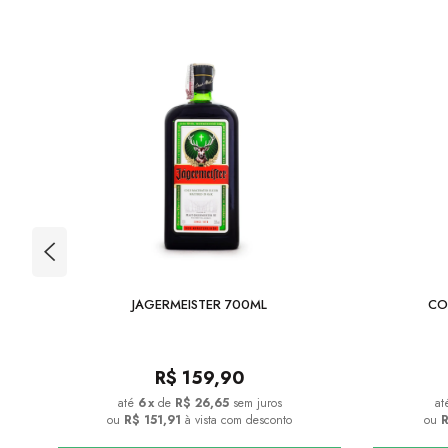
SKEY
JAGERMEISTER 700ML
CO
R$
159,90
6
x
de
R$ 26,65
sem juros
ou
R$ 151,91
à vista com desconto
ou
R