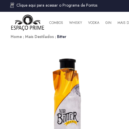
Clique aqui para acessar o Programa de Pontos
COMBOS
WHISKY
VODKA
GIN
MAIS 
Home
Mais Destilados
Bitter