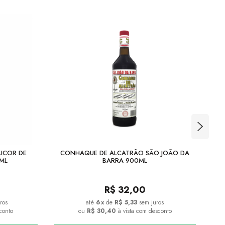
LICOR DE
CONHAQUE DE ALCATRÃO SÃO JOÃO DA
C
ML
BARRA 900ML
R$
32,00
ros
6
x
de
R$ 5,33
sem juros
conto
ou
R$ 30,40
à vista com desconto