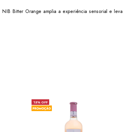
o NIB Bitter Orange amplia a experiência sensorial e leva
15% OFF
26