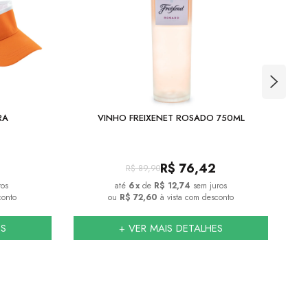
RA
VINHO FREIXENET ROSADO 750ML
S
R$
76,42
R$
89,90
ros
6
x
de
R$ 12,74
sem juros
conto
ou
R$ 72,60
à vista com desconto
ES
+ VER MAIS DETALHES