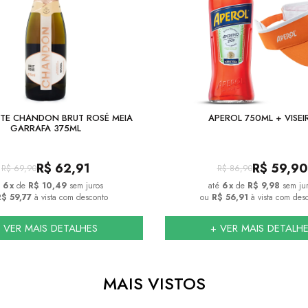
TE CHANDON BRUT ROSÉ MEIA
APEROL 750ML + VISEI
GARRAFA 375ML
R$
62,91
R$
59,90
R$
69,90
R$
86,90
6
x
de
R$ 10,49
sem juros
6
x
de
R$ 9,98
sem ju
$ 59,77
à vista com desconto
ou
R$ 56,91
à vista com des
 VER MAIS DETALHES
+ VER MAIS DETALH
MAIS VISTOS