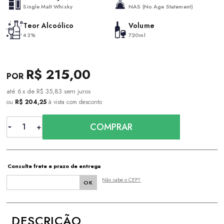
Single Malt Whisky
NAS (No Age Statement)
Teor Alcoólico
Volume
43%
720ml
R$ 215,00
6
x
de
R$ 35,83
sem juros
ou
R$ 204,25
à vista com desconto
COMPRAR
Consulte frete e prazo de entrega
Não sabe o CEP?
DESCRIÇÃO