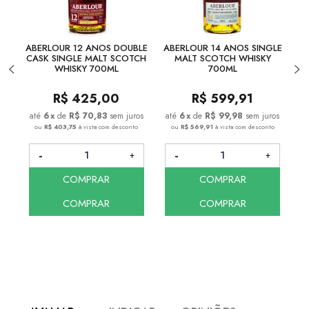
ABERLOUR 12 ANOS DOUBLE
ABERLOUR 14 ANOS SINGLE
CASK SINGLE MALT SCOTCH
MALT SCOTCH WHISKY
WHISKY 700ML
700ML
R$
425,00
R$
599,91
6
x
de
R$ 70,83
sem juros
6
x
de
R$ 99,98
sem juros
ou
R$ 403,75
à vista com desconto
ou
R$ 569,91
à vista com desconto
COMPRAR
COMPRAR
COMPRAR
COMPRAR