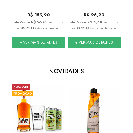
R$
159,90
R$
26,90
juros
6
x
de
R$ 26,65
sem juros
6
x
de
R$ 4,48
sem juros
conto
ou
R$ 151,91
à vista com desconto
ou
R$ 25,56
à vista com desconto
ou
S
+ VER MAIS DETALHES
+ VER MAIS DETALHES
NOVIDADES
14% OFF