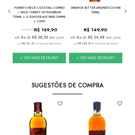
THE
HORSE'S NECK COCKTAIL COMBO
ORANGE BITTER AROMÁTICO NIB
NIB
INA
– WILD TURKEY 101 BOURBON
150ML
700ML + 2 GINGER ALE PABS 269ML
+ COPO
R$
169,90
R$
149,90
R$
198,60
juros
6
x
de
R$ 28,32
sem juros
6
x
de
R$ 24,98
sem juros
nto
ou
R$ 161,41
à vista com desconto
ou
R$ 142,41
à vista com desconto
ou
S
+ VER MAIS DETALHES
+ VER MAIS DETALHES
SUGESTÕES DE COMPRA