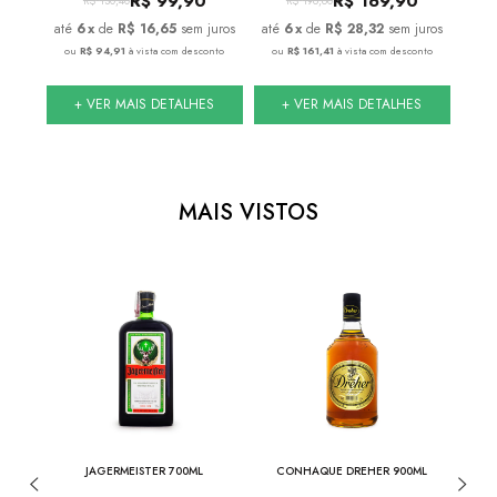
R$
99,90
R$
169,90
R$
130,40
R$
198,60
juros
6
x
de
R$ 16,65
sem juros
6
x
de
R$ 28,32
sem juros
onto
ou
R$ 94,91
à vista com desconto
ou
R$ 161,41
à vista com desconto
ou
S
+ VER MAIS DETALHES
+ VER MAIS DETALHES
MAIS VISTOS
ML
JAGERMEISTER 700ML
CONHAQUE DREHER 900ML
JACK 
DE