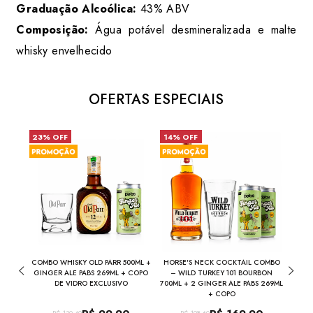
Graduação Alcoólica:
43% ABV
Composição:
Água potável desmineralizada e malte
whisky envelhecido
OFERTAS ESPECIAIS
23% OFF
14% OFF
17%
 ROSÉ
COMBO WHISKY OLD PARR 500ML +
HORSE'S NECK COCKTAIL COMBO
COMBO
GINGER ALE PABS 269ML + COPO
– WILD TURKEY 101 BOURBON
+
DE VIDRO EXCLUSIVO
700ML + 2 GINGER ALE PABS 269ML
+ COPO