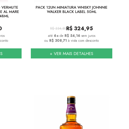
 VERMUTE
PACK 12UN MINIATURA WHISKY JOHNNIE
E
E AL MARE
WALKER BLACK LABEL 50ML
748ML
0
R$
324,95
R$
334,80
ros
6
x
de
R$ 54,16
sem juros
conto
ou
R$ 308,71
à vista com desconto
ES
+ VER MAIS DETALHES