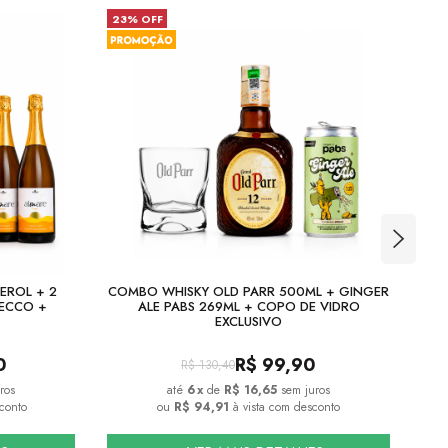
23% OFF
EROL + 2
COMBO WHISKY OLD PARR 500ML + GINGER
EN
SECCO +
ALE PABS 269ML + COPO DE VIDRO
EXCLUSIVO
0
R$
99,90
R$
130,40
ros
6
x
de
R$ 16,65
sem juros
conto
ou
R$ 94,91
à vista com desconto