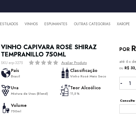
DESTILADOS
VINHOS
ESPUMANTES
OUTRAS CATEGORIAS
XAROPE
R
VINHO CAPIVARA ROSÉ SHIRAZ
TEMPRANILLO 750ML
6
x
d
Avaliar Produto
SKU erp-3275
ou
R$ 33
País
Classificação
Brasil
Vinho Rosé Meio Seco
Uva
Teor Alcoólico
Mistura de Uvas (Blend)
11,5%
Consulte 
Volume
750ml