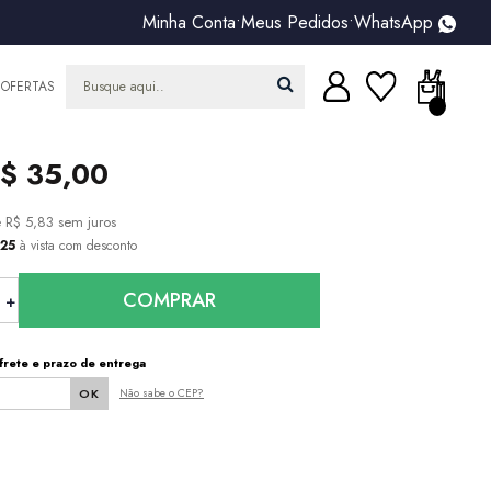
Minha Conta
•
Meus Pedidos
•
WhatsApp
OFERTAS
$ 35,00
e
R$ 5,83
sem juros
,25
à vista com desconto
COMPRAR
frete e prazo de entrega
Não sabe o CEP?