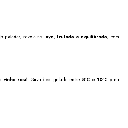
o paladar, revela-se
leve, frutado e equilibrado
, com
e vinho rosé
. Sirva bem gelado entre
8°C e 10°C
para