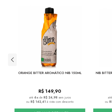
TION
ORANGE BITTER AROMÁTICO NIB 150ML
NIB BITT
R$
149,90
6
x
de
R$ 24,98
sem juros
ou
R$ 142,41
à vista com desconto
ou
R