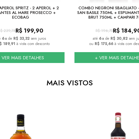
PEROL SPRITZ - 2 APEROL + 2
COMBO NEGRONI SBAGLIATO -
NTES AL MARE PROSECCO +
SAN BASILE 750ML + ESPUMANT
ECOBAG
BRUT 750ML + CAMPARI 
R$
199,90
R$
184,9
R$
239,78
R$
196,70
6
x
de
R$ 33,32
sem juros
6
x
de
R$ 30,82
sem ju
$ 189,91
à vista com desconto
ou
R$ 175,66
à vista com des
 VER MAIS DETALHES
+ VER MAIS DETALH
MAIS VISTOS