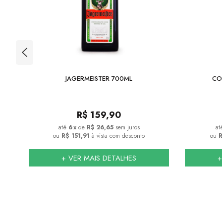
SKEY
JAGERMEISTER 700ML
CO
R$
159,90
6
x
de
R$ 26,65
sem juros
ou
R$ 151,91
à vista com desconto
ou
R
+ VER MAIS DETALHES
+