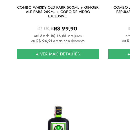
IZZ
COMBO WHISKY OLD PARR 500ML + GINGER
COMBO A
ALE PABS 269ML + COPO DE VIDRO
ESPUMA
EXCLUSIVO
R$
99,90
R$
130,40
6
x
de
R$ 16,65
sem juros
ou
R$ 94,91
à vista com desconto
ou
R
+ VER MAIS DETALHES
+