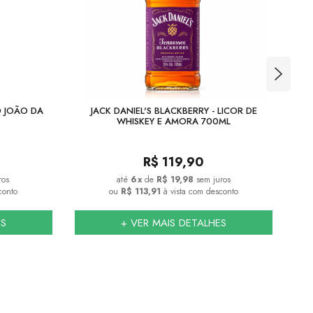
 JOÃO DA
JACK DANIEL'S BLACKBERRY - LICOR DE
C
WHISKEY E AMORA 700ML
R$
119,90
ros
6
x
de
R$ 19,98
sem juros
conto
ou
R$ 113,91
à vista com desconto
ES
+ VER MAIS DETALHES