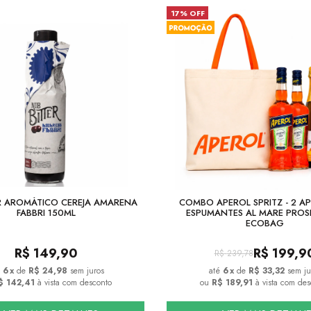
17% OFF
ER AROMÁTICO CEREJA AMARENA
COMBO APEROL SPRITZ - 2 AP
FABBRI 150ML
ESPUMANTES AL MARE PRO
ECOBAG
R$
149,90
R$
199,9
R$
239,78
6
x
de
R$ 24,98
sem juros
6
x
de
R$ 33,32
sem ju
$ 142,41
à vista com desconto
ou
R$ 189,91
à vista com des