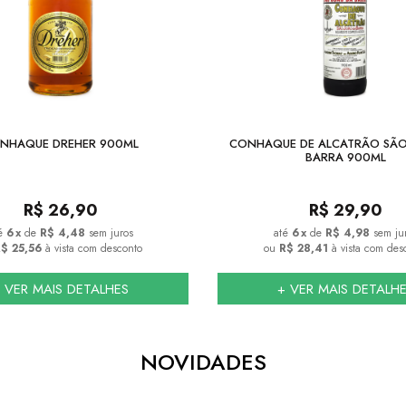
NHAQUE DREHER 900ML
CONHAQUE DE ALCATRÃO SÃO
BARRA 900ML
R$
26,90
R$
29,90
6
x
de
R$ 4,48
sem juros
6
x
de
R$ 4,98
sem ju
$ 25,56
à vista com desconto
ou
R$ 28,41
à vista com des
 VER MAIS DETALHES
+ VER MAIS DETALH
NOVIDADES