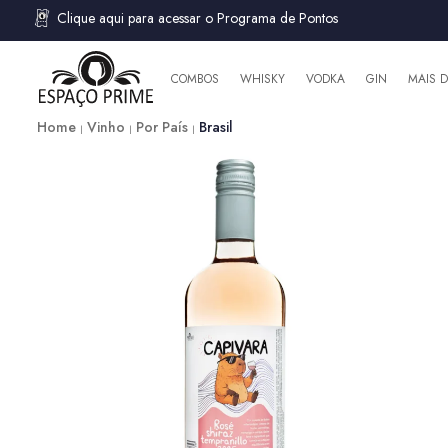
Clique aqui para acessar o Programa de Pontos
COMBOS
WHISKY
VODKA
GIN
MAIS 
Home
Vinho
Por País
Brasil