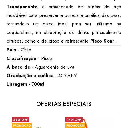
Transparente
é armazenado em tonéis de aço
inoxidável para preservar a pureza aromática das uvas,
tornando-o um pisco ideal para ser utilizado na
coquetelaria, na elaboração de drinks principalmente
cítricos, como o delicioso e refrescante
Pisco Sour
.
País
- Chile
Classificação
- Pisco
A base de
- Aguardente de uva
Graduação alcoólica
- 40%ABV
Litragem
- 700ml
OFERTAS ESPECIAIS
23% OFF
17% OFF
6% 