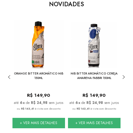
NOVIDADES
17%
THE
ORANGE BITTER AROMÁTICO NIB
NIB BITTER AROMÁTICO CEREJA
COMBO
INA
150ML
AMARENA FABBRI 150ML
+
R$
149,90
R$
149,90
juros
6
x
de
R$ 24,98
sem juros
6
x
de
R$ 24,98
sem juros
nto
ou
R$ 142,41
à vista com desconto
ou
R$ 142,41
à vista com desconto
ou
S
+ VER MAIS DETALHES
+ VER MAIS DETALHES