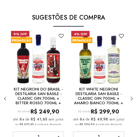
SUGESTÕES DE COMPRA
9% OFF
4% OFF
KIT NEGRONI DO BRASIL -
KIT WHITE NEGRONI
AB
DESTILARIA SAN BASILE -
DESTILARIA SAN BASILE -
CA
CLASSIC GIN 700ML +
CLASSIC GIN 700ML +
BITTER ROSSO 700ML +
AMARO BIANCO 700ML +
VERMUTE ROSSO 750ML
VERMUTE EXTRA DRY 750ML
R$
249,90
R$
299,90
R$
274,80
R$
314,80
6
x
de
R$ 41,65
sem juros
6
x
de
R$ 49,98
sem juros
ou
R$ 237,40
à vista com desconto
ou
R$ 284,90
à vista com desconto