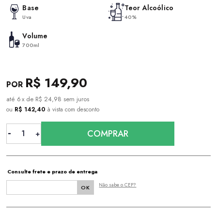
Base
Teor Alcoólico
Uva
40%
Volume
700ml
R$ 149,90
6
x
de
R$ 24,98
sem juros
ou
R$ 142,40
à vista com desconto
COMPRAR
Consulte frete e prazo de entrega
Não sabe o CEP?