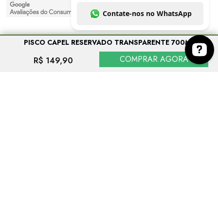
PISCO CAPEL RESERVADO TRANSPARENTE 700ML
COMPRAR AGORA
R$ 149,90
Entre em contato conosco no botão abaixo. Co
EVITE O CONSUMO EXCESSIVO DE ÁLCOOL. VENDA PROIBIDA PARA
MENORES DE 18 ANOS. SE BEBER, NÃO DIRIJA.
As imagens dos produtos têm caráter meramente ilustrativo. Os preços e condições
podem ser alterados sem aviso prévio. A inclusão de um produto no carrinho de
compras não garante a efetivação da compra nem configura sua reserva pelo
consumidor, estando a aquisição sujeita à disponibilidade de estoque. A
conclusão da venda dependerá ainda da análise e validação dos dados do
consumidor.
Espaço Prime Comercio de Bebidas e Delicatessen - CNPJ: 17.988.747/0001-00 ©
Todos os direitos reservados 2013-
2026