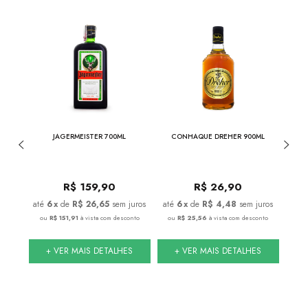
750ML
JAGERMEISTER 700ML
CONHAQUE DREHER 900ML
CON
R$
159,90
R$
26,90
juros
6
x
de
R$ 26,65
sem juros
6
x
de
R$ 4,48
sem juros
onto
ou
R$ 151,91
à vista com desconto
ou
R$ 25,56
à vista com desconto
ou
S
+ VER MAIS DETALHES
+ VER MAIS DETALHES