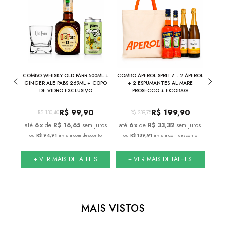
UMANTE
COMBO WHISKY OLD PARR 500ML +
COMBO APEROL SPRITZ - 2 APEROL
COM
ML
GINGER ALE PABS 269ML + COPO
+ 2 ESPUMANTES AL MARE
VER
DE VIDRO EXCLUSIVO
PROSECCO + ECOBAG
ESPUM
0
R$
99,90
R$
199,90
R$
130,40
R$
239,78
juros
6
x
de
R$ 16,65
sem juros
6
x
de
R$ 33,32
sem juros
onto
ou
R$ 94,91
à vista com desconto
ou
R$ 189,91
à vista com desconto
ou
S
+ VER MAIS DETALHES
+ VER MAIS DETALHES
MAIS VISTOS