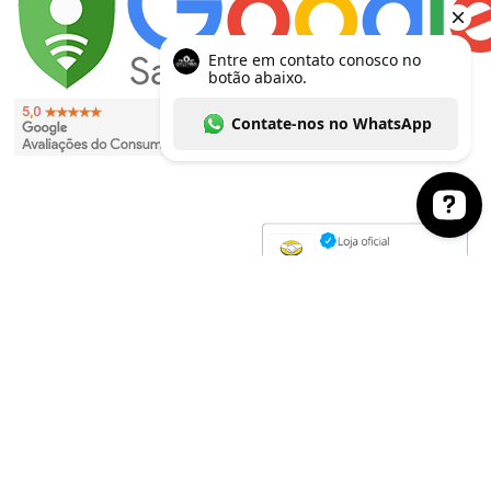
Entre em contato conosco no botão abaixo. Co
EVITE O CONSUMO EXCESSIVO DE ÁLCOOL. VENDA PROIBIDA PARA
MENORES DE 18 ANOS. SE BEBER, NÃO DIRIJA.
As imagens dos produtos têm caráter meramente ilustrativo. Os preços e condições
podem ser alterados sem aviso prévio. A inclusão de um produto no carrinho de
compras não garante a efetivação da compra nem configura sua reserva pelo
consumidor, estando a aquisição sujeita à disponibilidade de estoque. A