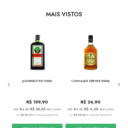
MAIS VISTOS
ALBEC
JAGERMEISTER 700ML
CONHAQUE DREHER 900ML
JACK 
DE
R$
159,90
R$
26,90
juros
6
x
de
R$ 26,65
sem juros
6
x
de
R$ 4,48
sem juros
conto
ou
R$ 151,91
à vista com desconto
ou
R$ 25,56
à vista com desconto
ou