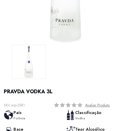
PRAVDA VODKA 3L
Avaliar Produto
SKU erp-2581
País
Classificação
Polônia
Vodka
Base
Teor Alcoólico