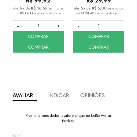
R$
99,92
R$
29,99
6
x
de
R$ 16,65
sem juros
6
x
de
R$ 5,00
sem juros
ou
R$ 94,92
à vista com desconto
ou
R$ 28,49
à vista com desconto
COMPRAR
COMPRAR
COMPRAR
COMPRAR
AVALIAR
INDICAR
OPINIÕES
Preencha seus dados, avalie e clique no botão Avaliar
Produto.