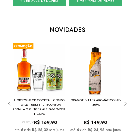
S
+ VER MAIS DETALHES
+ VER MAIS DETALHES
NOVIDADES
THE
HORSE'S NECK COCKTAIL COMBO
ORANGE BITTER AROMÁTICO NIB
NIB
INA
– WILD TURKEY 101 BOURBON
150ML
700ML + 2 GINGER ALE PABS 269ML
+ COPO
R$
169,90
R$
149,90
R$
198,60
juros
6
x
de
R$ 28,32
sem juros
6
x
de
R$ 24,98
sem juros