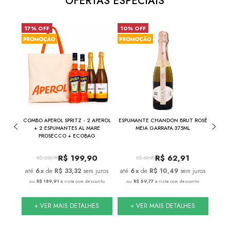
OFERTAS ESPECIAIS
17% OFF
10% OFF
31%
281
COMBO APEROL SPRITZ - 2 APEROL
ESPUMANTE CHANDON BRUT ROSÉ
0ML
+ 2 ESPUMANTES AL MARE
MEIA GARRAFA 375ML
PROSECCO + ECOBAG
0
R$
199,90
R$
62,91
R$
239,78
R$
69,90
juros
6
x
de
R$ 33,32
sem juros
6
x
de
R$ 10,49
sem juros
conto
ou
R$ 189,91
à vista com desconto
ou
R$ 59,77
à vista com desconto
ou
S
+ VER MAIS DETALHES
+ VER MAIS DETALHES