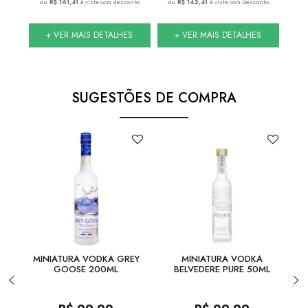
nto
ou
R$ 161,41
à vista com desconto
ou
R$ 142,41
à vista com desconto
ou
S
+ VER MAIS DETALHES
+ VER MAIS DETALHES
SUGESTÕES DE COMPRA
MINIATURA VODKA GREY
MINIATURA VODKA
GOOSE 200ML
BELVEDERE PURE 50ML