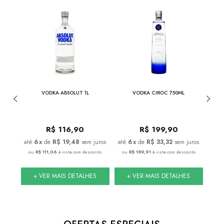
VODKA ABSOLUT 1L
VODKA CIROC 750ML
VOD
R$
116,90
R$
199,90
uros
6
x
de
R$ 19,48
sem juros
6
x
de
R$ 33,32
sem juros
onto
ou
R$ 111,06
à vista com desconto
ou
R$ 189,91
à vista com desconto
ou
R
S
+ VER MAIS DETALHES
+ VER MAIS DETALHES