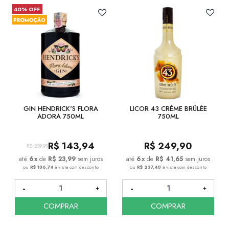
40% OFF
GIN HENDRICK'S FLORA
LICOR 43 CRÈME BRÛLÉE
ADORA 750ML
750ML
R$
143,94
R$
249,90
R$
239,90
6
x
de
R$ 23,99
sem juros
6
x
de
R$ 41,65
sem juros
ou
R$ 136,74
à vista com desconto
ou
R$ 237,40
à vista com desconto
COMPRAR
COMPRAR