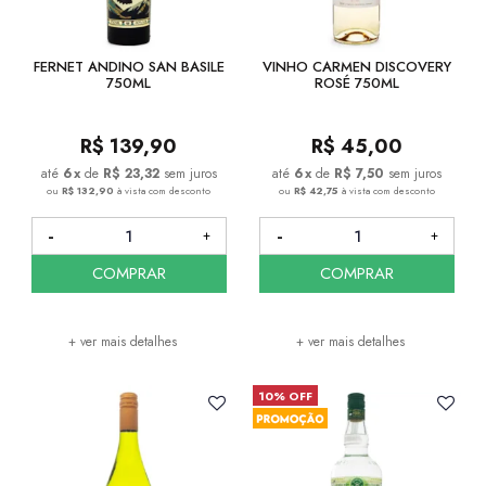
FERNET ANDINO SAN BASILE
VINHO CARMEN DISCOVERY
750ML
ROSÉ 750ML
R$
139,90
R$
45,00
6
x
de
R$ 23,32
sem juros
6
x
de
R$ 7,50
sem juros
ou
R$ 132,90
à vista com desconto
ou
R$ 42,75
à vista com desconto
COMPRAR
COMPRAR
+ ver mais detalhes
+ ver mais detalhes
10% OFF