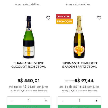
+ ver mais detalhes
+ ver mais detalhes
34% OFF
CHAMPAGNE VEUVE
ESPUMANTE CHANDON
CLICQUOT RICH 750ML
GARDEN SPRITZ 750ML
R$
550,01
R$
97,44
R$
149,90
6
x
de
R$ 91,67
sem juros
6
x
de
R$ 16,24
sem juros
ou
R$ 522,51
à vista com desconto
ou
R$ 92,57
à vista com desconto