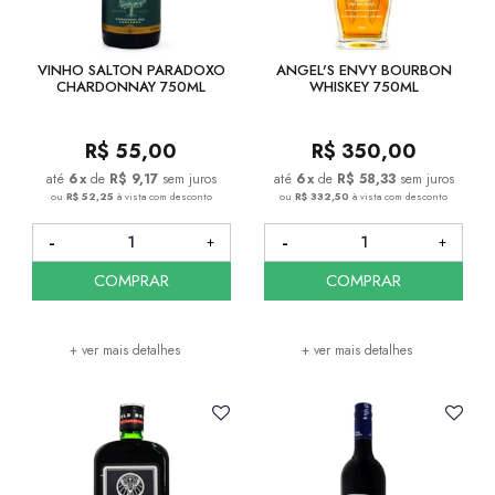
VINHO SALTON PARADOXO
ANGEL'S ENVY BOURBON
CHARDONNAY 750ML
WHISKEY 750ML
R$
55,00
R$
350,00
6
x
de
R$ 9,17
sem juros
6
x
de
R$ 58,33
sem juros
ou
R$ 52,25
à vista com desconto
ou
R$ 332,50
à vista com desconto
COMPRAR
COMPRAR
+ ver mais detalhes
+ ver mais detalhes