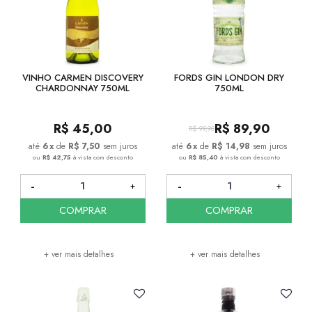
VINHO CARMEN DISCOVERY
FORDS GIN LONDON DRY
CHARDONNAY 750ML
750ML
R$
45,00
R$
89,90
R$
99,90
6
x
de
R$ 7,50
sem juros
6
x
de
R$ 14,98
sem juros
ou
R$ 42,75
à vista com desconto
ou
R$ 85,40
à vista com desconto
COMPRAR
COMPRAR
+ ver mais detalhes
+ ver mais detalhes