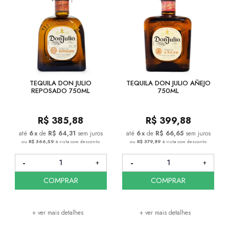
TEQUILA DON JULIO
TEQUILA DON JULIO AÑEJO
REPOSADO 750ML
750ML
R$
385,88
R$
399,88
6
x
de
R$ 64,31
sem juros
6
x
de
R$ 66,65
sem juros
ou
R$ 366,59
à vista com desconto
ou
R$ 379,89
à vista com desconto
COMPRAR
COMPRAR
+ ver mais detalhes
+ ver mais detalhes