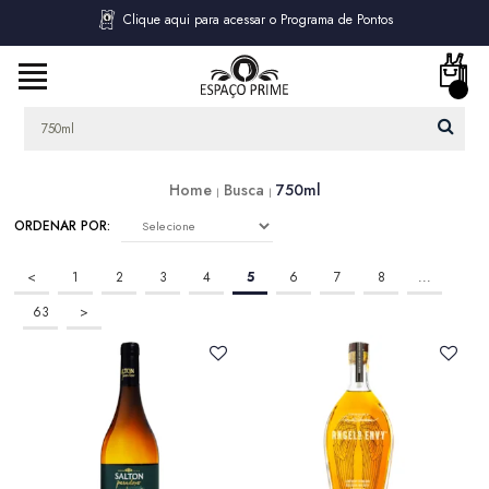
Clique aqui para acessar o Programa de Pontos
Home
Busca
750ml
ORDENAR POR:
SELECIONE
<
1
2
3
4
5
6
7
8
...
63
>