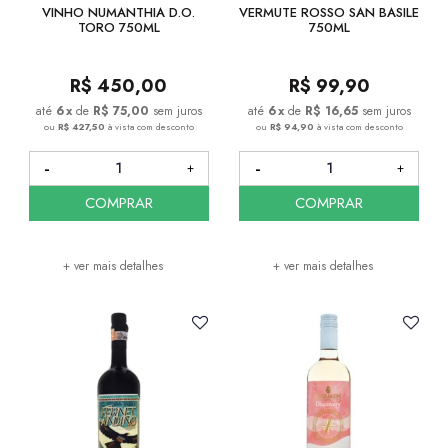
VINHO NUMANTHIA D.O.
VERMUTE ROSSO SAN BASILE
TORO 750ML
750ML
R$
450,00
R$
99,90
6
x
de
R$ 75,00
sem juros
6
x
de
R$ 16,65
sem juros
ou
R$ 427,50
à vista com desconto
ou
R$ 94,90
à vista com desconto
COMPRAR
COMPRAR
+ ver mais detalhes
+ ver mais detalhes