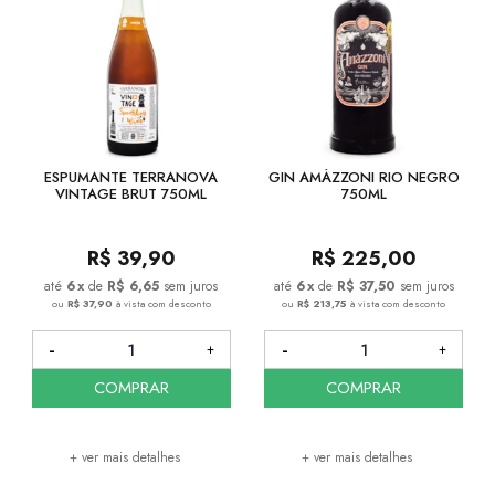
ESPUMANTE TERRANOVA
GIN AMÁZZONI RIO NEGRO
VINTAGE BRUT 750ML
750ML
R$
39,90
R$
225,00
6
x
de
R$ 6,65
sem juros
6
x
de
R$ 37,50
sem juros
ou
R$ 37,90
à vista com desconto
ou
R$ 213,75
à vista com desconto
COMPRAR
COMPRAR
+ ver mais detalhes
+ ver mais detalhes