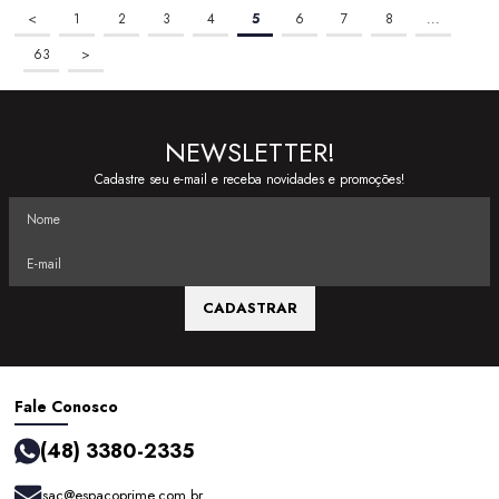
<
1
2
3
4
5
6
7
8
...
63
>
NEWSLETTER!
Cadastre seu e-mail e receba novidades e promoções!
CADASTRAR
Fale Conosco
(48) 3380-2335
sac@espacoprime.com.br