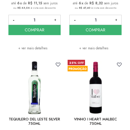
6
x
de
R$ 11,15
sem juros
6
x
de
R$ 8,32
sem juros
ou
R$ 63,56
à vista com desconto
ou
R$ 47,40
à vista com desconto
COMPRAR
COMPRAR
+ ver mais detalhes
+ ver mais detalhes
25% OFF
TEQUILERO DEL LESTE SILVER
VINHO I HEART MALBEC
750ML
750ML