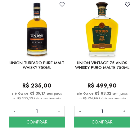
UNION TURFADO PURE MALT
UNION VINTAGE 75 ANOS
WHISKY 750ML
WHISKY PURO MALTE 750ML
R$
235,00
R$
499,90
6
x
de
R$ 39,17
sem juros
6
x
de
R$ 83,32
sem juros
ou
R$ 223,25
à vista com desconto
ou
R$ 474,90
à vista com desconto
COMPRAR
COMPRAR