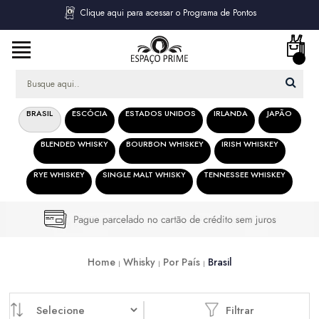
Clique aqui para acessar o Programa de Pontos
BRASIL
ESCÓCIA
ESTADOS UNIDOS
IRLANDA
JAPÃO
BLENDED WHISKY
BOURBON WHISKEY
IRISH WHISKEY
RYE WHISKEY
SINGLE MALT WHISKY
TENNESSEE WHISKEY
Home
Whisky
Por País
Brasil
Filtrar