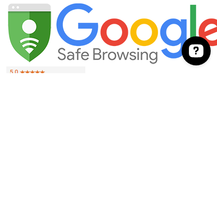
Entre em contato conosco no botão abaixo. Contate-nos no Wha
EVITE O CONSUMO EXCESSIVO DE ÁLCOOL. VENDA PROIBIDA PARA
MENORES DE 18 ANOS. SE BEBER, NÃO DIRIJA.
As imagens dos produtos têm caráter meramente ilustrativo. Os preços e condições
podem ser alterados sem aviso prévio. A inclusão de um produto no carrinho de