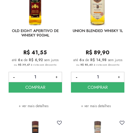
OLD EIGHT APERITIVO DE
UNION BLENDED WHISKY 1L
WHISKY 900ML
R$
41,55
R$
89,90
6
x
de
R$ 6,92
sem juros
6
x
de
R$ 14,98
sem juros
ou
R$ 39,47
à vista com desconto
ou
R$ 85,40
à vista com desconto
COMPRAR
COMPRAR
+ ver mais detalhes
+ ver mais detalhes