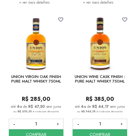
+ ver mais detalhes
+ ver mais detalhes
UNION VIRGIN OAK FINISH
UNION WINE CASK FINISH -
PURE MALT WHISKY 750ML
PURE MALT WHISKY 750ML
R$
285,00
R$
385,00
6
x
de
R$ 47,50
sem juros
6
x
de
R$ 64,17
sem juros
ou
R$ 270,75
à vista com desconto
ou
R$ 365,75
à vista com desconto
COMPRAR
COMPRAR