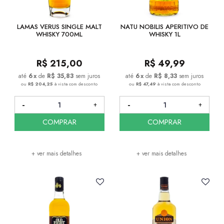
LAMAS VERUS SINGLE MALT
NATU NOBILIS APERITIVO DE
WHISKY 700ML
WHISKY 1L
R$
215,00
R$
49,99
6
x
de
R$ 35,83
sem juros
6
x
de
R$ 8,33
sem juros
ou
R$ 204,25
à vista com desconto
ou
R$ 47,49
à vista com desconto
COMPRAR
COMPRAR
+ ver mais detalhes
+ ver mais detalhes