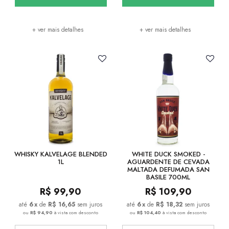
+ ver mais detalhes
+ ver mais detalhes
WHISKY KALVELAGE BLENDED
WHITE DUCK SMOKED -
1L
AGUARDENTE DE CEVADA
MALTADA DEFUMADA SAN
BASILE 700ML
R$
99,90
R$
109,90
6
x
de
R$ 16,65
sem juros
6
x
de
R$ 18,32
sem juros
ou
R$ 94,90
à vista com desconto
ou
R$ 104,40
à vista com desconto