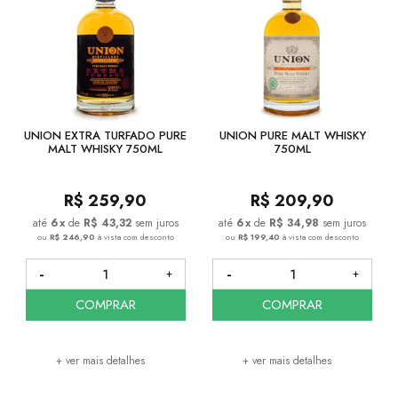
UNION EXTRA TURFADO PURE
UNION PURE MALT WHISKY
MALT WHISKY 750ML
750ML
R$
259,90
R$
209,90
6
x
de
R$ 43,32
sem juros
6
x
de
R$ 34,98
sem juros
ou
R$ 246,90
à vista com desconto
ou
R$ 199,40
à vista com desconto
COMPRAR
COMPRAR
+ ver mais detalhes
+ ver mais detalhes