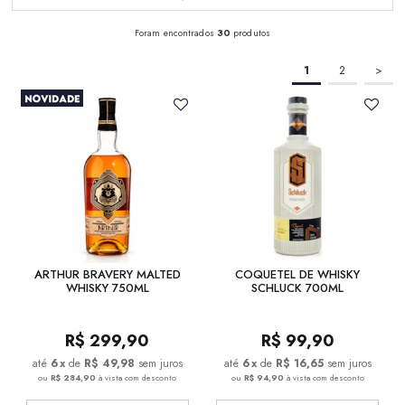
Foram encontrados
30
produtos
1
2
>
ARTHUR BRAVERY MALTED
COQUETEL DE WHISKY
WHISKY 750ML
SCHLUCK 700ML
R$
299,90
R$
99,90
6
x
de
R$ 49,98
sem juros
6
x
de
R$ 16,65
sem juros
ou
R$ 284,90
à vista com desconto
ou
R$ 94,90
à vista com desconto