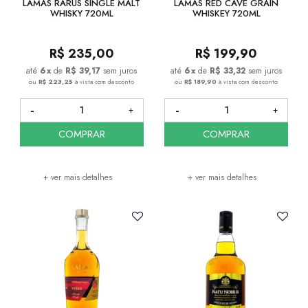
LAMAS RARUS SINGLE MALT
LAMAS RED CAVE GRAIN
WHISKY 720ML
WHISKEY 720ML
R$
235,00
R$
199,90
6
x
de
R$ 39,17
sem juros
6
x
de
R$ 33,32
sem juros
ou
R$ 223,25
à vista com desconto
ou
R$ 189,90
à vista com desconto
COMPRAR
COMPRAR
+ ver mais detalhes
+ ver mais detalhes